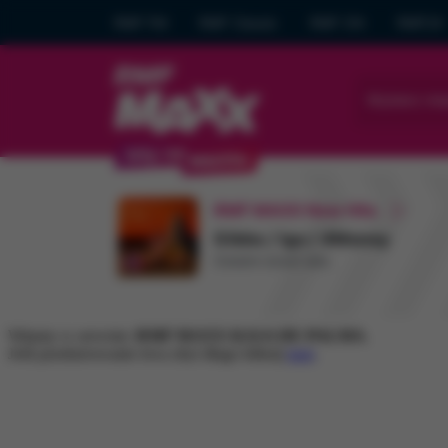
RMF FM
RMF Classic
RMF ON
RMF24
Wybierz mia
RMF MAXX New Hits
Gibbs / Igo / 4Money
Ostatni dzień lata