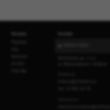
Muzyka
Kontakt
Playlista
Wybierz miasto
Hity
Nowości
Multimedia sp. z o.o.
Artyści
al. Waszyngtona 1, Kraków
Hop Bęc
Redakcja:
krakow@rmfmaxx.pl
fax: 12 662 24 76
Newsroom:
newsroom.krakow@rmfmaxx