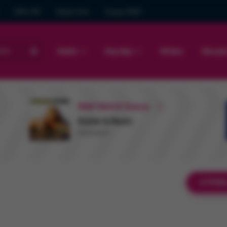
GRA FM
Radio Gra
Grupa RMF
sto
Radio
Hop Bęc
Wideo
Muzyk
RMF MAXX Dance
Kalwi & Remi
Explosion
POS