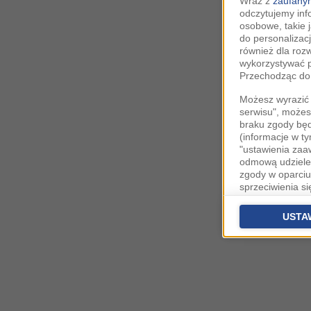
Wraz z
zaufanym
odczytujemy inf
osobowe, takie 
do personalizacj
również dla roz
wykorzystywać p
Przechodząc do 
Możesz wyrazić 
serwisu", możes
braku zgody bę
(informacje w t
"ustawienia za
odmową udzielen
zgody w oparciu
sprzeciwienia s
danych bez koni
Partnerów IAB
o
USTA
zaawansowanyc
Zgoda jest dob
przekazywania d
Europejskim Ob
Ponadto masz pr
danych, a także