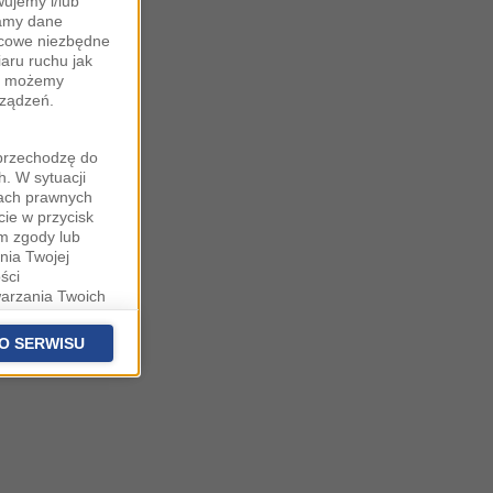
ujemy i/lub
zamy dane
ońcowe niezbędne
iaru ruchu jak
zy możemy
rządzeń.
"przechodzę do
. W sytuacji
wach prawnych
cie w przycisk
m zgody lub
nia Twojej
ści
warzania Twoich
fanych
stawieniach
O SERWISU
 podstawą
ich (poza
warzania
ityce