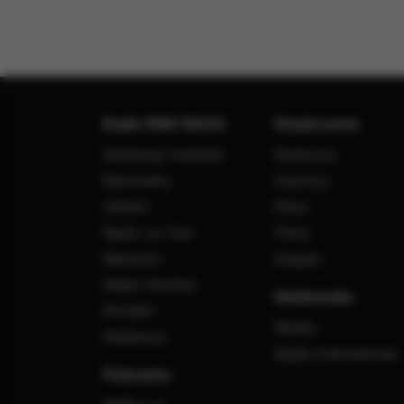
Radio RMF MAXX
Wydarzenia
Aplikacja mobilna
Konkursy
Ramówka
Imprezy
Odbiór
Płyty
Radio on-line
Filmy
Reklama
Książki
Mapa serwisu
Multimedia
Kontakt
Wideo
Nadawca
Radia internetowe
Polecamy