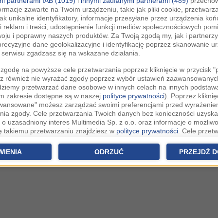
i partnerami IAB (1019)
i
innymi zaufanymi partnerami (489)
przechow
ormacje zawarte na Twoim urządzeniu, takie jak pliki cookie, przetwar
jak unikalne identyfikatory, informacje przesyłane przez urządzenia k
i reklam i treści, udostępnienie funkcji mediów społecznościowych pom
woju i poprawny naszych produktów. Za Twoją zgodą my, jak i partner
recyzyjne dane geolokalizacyjne i identyfikację poprzez skanowanie u
serwisu zgadzasz się na wskazane działania.
zgodę na powyższe cele przetwarzania poprzez kliknięcie w przycisk 
z również nie wyrażać zgody poprzez wybór ustawień zaawansowanych
dziemy przetwarzać dane osobowe w innych celach na innych podsta
ym zakresie dostępne są w naszej
polityce prywatności
). Poprzez kliknię
awansowane" możesz zarządzać swoimi preferencjami przed wyrażenie
ia zgody. Cele przetwarzania Twoich danych bez konieczności uzyska
 o uzasadniony interes Multimedia Sp. z o.o. oraz informacje o możliwo
ię takiemu przetwarzaniu znajdziesz w
polityce prywatności
. Cele przet
eczności uzyskania Twojej zgody w oparciu o uzasadniony interes
Zau
raz możliwość sprzeciwienia się takiemu przetwarzaniu znajdziesz w u
WIENIA
ODRZUĆ
PRZEJDŹ D
h.
rowolna i możesz ją w dowolnym momencie wycofać, zgoda będzie też
anych do naszych Zaufanych Partnerów z siedzibą w państwach trzec
szarem Gospodarczym).
awo żądania dostępu, sprostowania, usunięcia lub ograniczenia przet
 złożenia skargi do Prezesa Urzędu Ochrony Danych Osobowych. W pol