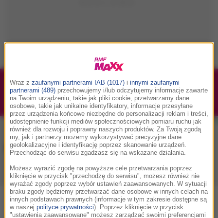
Wraz z
zaufanymi partnerami IAB (1017)
i
innymi zaufanymi
1/1
Podwójne bilety na Silesia Memoriał Kamili
partnerami (489)
przechowujemy i/lub odczytujemy informacje zawarte
Skolimowskiej 2026 - 23.08.2026
na Twoim urządzeniu, takie jak pliki cookie, przetwarzamy dane
osobowe, takie jak unikalne identyfikatory, informacje przesyłane
przez urządzenia końcowe niezbędne do personalizacji reklam i treści,
udostępnienie funkcji mediów społecznościowych pomiaru ruchu jak
również dla rozwoju i poprawny naszych produktów. Za Twoją zgodą
my, jak i partnerzy możemy wykorzystywać precyzyjne dane
Muzyka w RMF MAXX
geolokalizacyjne i identyfikację poprzez skanowanie urządzeń.
Przechodząc do serwisu zgadzasz się na wskazane działania.
Możesz wyrazić zgodę na powyższe cele przetwarzania poprzez
Playlista
Hity
Nowości muzyczne
kliknięcie w przycisk "przechodzę do serwisu", możesz również nie
wyrażać zgody poprzez wybór ustawień zaawansowanych. W sytuacji
braku zgody będziemy przetwarzać dane osobowe w innych celach na
innych podstawach prawnych (informacje w tym zakresie dostępne są
0
2
3
4
5
7
9
A
B
C
D
E
F
G
H
I
J
K
w naszej
polityce prywatności
). Poprzez kliknięcie w przycisk
"ustawienia zaawansowane" możesz zarządzać swoimi preferencjami