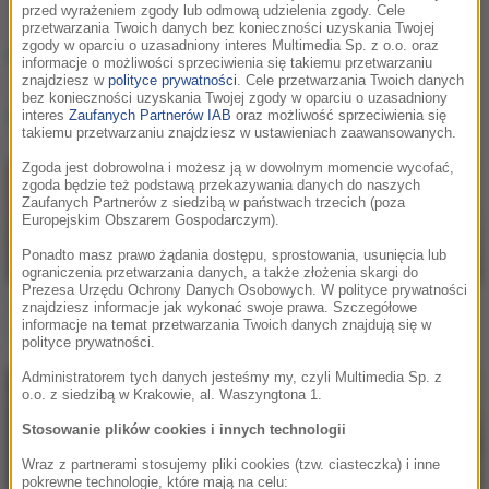
przed wyrażeniem zgody lub odmową udzielenia zgody. Cele
przetwarzania Twoich danych bez konieczności uzyskania Twojej
A7S
zgody w oparciu o uzasadniony interes Multimedia Sp. z o.o. oraz
informacje o możliwości sprzeciwienia się takiemu przetwarzaniu
znajdziesz w
polityce prywatności
. Cele przetwarzania Twoich danych
bez konieczności uzyskania Twojej zgody w oparciu o uzasadniony
A7S
, utwory
interes
Zaufanych Partnerów IAB
oraz możliwość sprzeciwienia się
takiemu przetwarzaniu znajdziesz w ustawieniach zaawansowanych.
Zgoda jest dobrowolna i możesz ją w dowolnym momencie wycofać,
zgoda będzie też podstawą przekazywania danych do naszych
Zaufanych Partnerów z siedzibą w państwach trzecich (poza
Europejskim Obszarem Gospodarczym).
Ponadto masz prawo żądania dostępu, sprostowania, usunięcia lub
ograniczenia przetwarzania danych, a także złożenia skargi do
Prezesa Urzędu Ochrony Danych Osobowych. W polityce prywatności
znajdziesz informacje jak wykonać swoje prawa. Szczegółowe
Topic / Shimza / A7S
Topic / A7S
informacje na temat przetwarzania Twoich danych znajdują się w
Missing You
Out My Head
polityce prywatności.
Administratorem tych danych jesteśmy my, czyli Multimedia Sp. z
o.o. z siedzibą w Krakowie, al. Waszyngtona 1.
Stosowanie plików cookies i innych technologii
Wraz z partnerami stosujemy pliki cookies (tzw. ciasteczka) i inne
pokrewne technologie, które mają na celu: