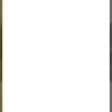
Lista Hop Bęc
DubDogz
/
FEZZO
/
Zaark
1
How Does It Feel
Fukaj
/
Livka
/
Enklawa
2
Chcę więcej
David Guetta
/
Alok
/
Stick
3
Figure
Run Run River (Angels Above
Me)