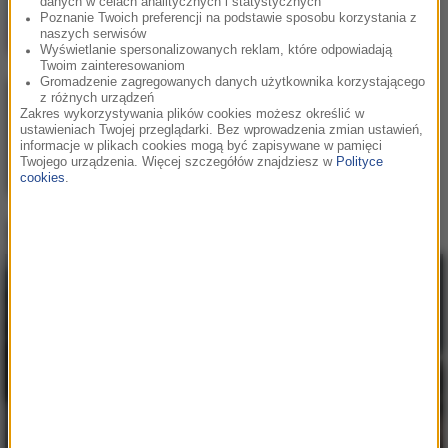
danych w celach analitycznych i statystycznych
Poznanie Twoich preferencji na podstawie sposobu korzystania z
naszych serwisów
Wyświetlanie spersonalizowanych reklam, które odpowiadają
Twoim zainteresowaniom
Gromadzenie zagregowanych danych użytkownika korzystającego
z różnych urządzeń
HUGEL
/
Imael Angel
/
Ultra
2
Zakres wykorzystywania plików cookies możesz określić w
Nate
ustawieniach Twojej przeglądarki. Bez wprowadzenia zmian ustawień,
informacje w plikach cookies mogą być zapisywane w pamięci
Movin' To The Sun
Twojego urządzenia. Więcej szczegółów znajdziesz w
Polityce
cookies
.
Axwell
/
Bonn
3
Whatever Turns You On
Hity w RMF MAXX