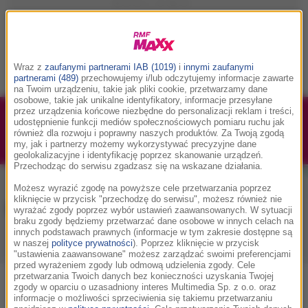
Wraz z
zaufanymi partnerami IAB (1019)
i
innymi zaufanymi
partnerami (489)
przechowujemy i/lub odczytujemy informacje zawarte
na Twoim urządzeniu, takie jak pliki cookie, przetwarzamy dane
osobowe, takie jak unikalne identyfikatory, informacje przesyłane
przez urządzenia końcowe niezbędne do personalizacji reklam i treści,
1/1
Podwójne bilety na Silesia Memoriał Kamili
udostępnienie funkcji mediów społecznościowych pomiaru ruchu jak
również dla rozwoju i poprawny naszych produktów. Za Twoją zgodą
Skolimowskiej 2026 - 23.08.2026
my, jak i partnerzy możemy wykorzystywać precyzyjne dane
geolokalizacyjne i identyfikację poprzez skanowanie urządzeń.
Przechodząc do serwisu zgadzasz się na wskazane działania.
Możesz wyrazić zgodę na powyższe cele przetwarzania poprzez
kliknięcie w przycisk "przechodzę do serwisu", możesz również nie
Muzyka w RMF MAXX
wyrażać zgody poprzez wybór ustawień zaawansowanych. W sytuacji
braku zgody będziemy przetwarzać dane osobowe w innych celach na
innych podstawach prawnych (informacje w tym zakresie dostępne są
w naszej
polityce prywatności
). Poprzez kliknięcie w przycisk
Playlista
Hity
Nowości muzyczne
"ustawienia zaawansowane" możesz zarządzać swoimi preferencjami
przed wyrażeniem zgody lub odmową udzielenia zgody. Cele
przetwarzania Twoich danych bez konieczności uzyskania Twojej
zgody w oparciu o uzasadniony interes Multimedia Sp. z o.o. oraz
0
2
3
4
5
7
9
A
B
C
D
E
F
G
H
I
J
K
informacje o możliwości sprzeciwienia się takiemu przetwarzaniu