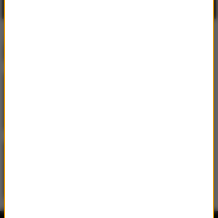
Męskie Granie Orkiestra
Nareszcie
Martin Garrix
/
Ed Sheeran
Repeat It
Swedish House Mafia
/
Lykke Li
Happiness Is So Sad