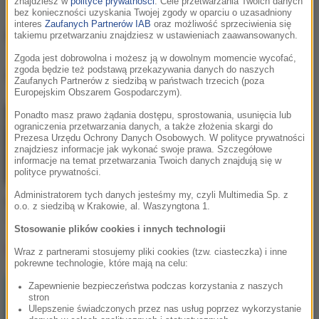
znajdziesz w
polityce prywatności
. Cele przetwarzania Twoich danych
bez konieczności uzyskania Twojej zgody w oparciu o uzasadniony
interes
Zaufanych Partnerów IAB
oraz możliwość sprzeciwienia się
Alex Aiono
takiemu przetwarzaniu znajdziesz w ustawieniach zaawansowanych.
Zgoda jest dobrowolna i możesz ją w dowolnym momencie wycofać,
zgoda będzie też podstawą przekazywania danych do naszych
Alex Aiono
, utwory
Zaufanych Partnerów z siedzibą w państwach trzecich (poza
Europejskim Obszarem Gospodarczym).
Ponadto masz prawo żądania dostępu, sprostowania, usunięcia lub
ograniczenia przetwarzania danych, a także złożenia skargi do
Prezesa Urzędu Ochrony Danych Osobowych. W polityce prywatności
znajdziesz informacje jak wykonać swoje prawa. Szczegółowe
informacje na temat przetwarzania Twoich danych znajdują się w
polityce prywatności.
Administratorem tych danych jesteśmy my, czyli Multimedia Sp. z
Feder / Alex Aiono
o.o. z siedzibą w Krakowie, al. Waszyngtona 1.
Lordly
Stosowanie plików cookies i innych technologii
Lista Hop Bęc
Wraz z partnerami stosujemy pliki cookies (tzw. ciasteczka) i inne
pokrewne technologie, które mają na celu:
Zapewnienie bezpieczeństwa podczas korzystania z naszych
LUMI!X
1
stron
Self Aware
Ulepszenie świadczonych przez nas usług poprzez wykorzystanie