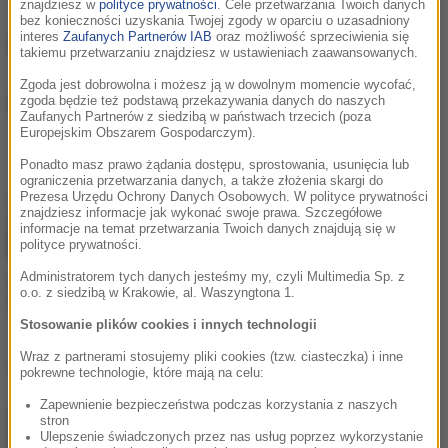
znajdziesz w
polityce prywatności
. Cele przetwarzania Twoich danych
bez konieczności uzyskania Twojej zgody w oparciu o uzasadniony
B-OK
interes
Zaufanych Partnerów IAB
oraz możliwość sprzeciwienia się
takiemu przetwarzaniu znajdziesz w ustawieniach zaawansowanych.
Zgoda jest dobrowolna i możesz ją w dowolnym momencie wycofać,
B-OK
, utwory
zgoda będzie też podstawą przekazywania danych do naszych
Zaufanych Partnerów z siedzibą w państwach trzecich (poza
Europejskim Obszarem Gospodarczym).
Ponadto masz prawo żądania dostępu, sprostowania, usunięcia lub
ograniczenia przetwarzania danych, a także złożenia skargi do
Prezesa Urzędu Ochrony Danych Osobowych. W polityce prywatności
znajdziesz informacje jak wykonać swoje prawa. Szczegółowe
informacje na temat przetwarzania Twoich danych znajdują się w
polityce prywatności.
Administratorem tych danych jesteśmy my, czyli Multimedia Sp. z
Roxie / Kristian Kostov /
o.o. z siedzibą w Krakowie, al. Waszyngtona 1.
B-OK
Live It Up
Stosowanie plików cookies i innych technologii
Wraz z partnerami stosujemy pliki cookies (tzw. ciasteczka) i inne
Lista Hop Bęc
pokrewne technologie, które mają na celu:
Zapewnienie bezpieczeństwa podczas korzystania z naszych
stron
Dawid Podsiadło
1
Ulepszenie świadczonych przez nas usług poprzez wykorzystanie