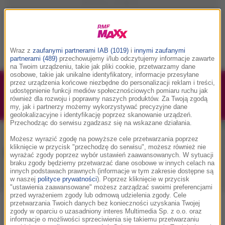
Wraz z
zaufanymi partnerami IAB (1019)
i
innymi zaufanymi
partnerami (489)
przechowujemy i/lub odczytujemy informacje zawarte
na Twoim urządzeniu, takie jak pliki cookie, przetwarzamy dane
osobowe, takie jak unikalne identyfikatory, informacje przesyłane
przez urządzenia końcowe niezbędne do personalizacji reklam i treści,
1/1
Podwójne bilety na Silesia Memoriał Kamili
udostępnienie funkcji mediów społecznościowych pomiaru ruchu jak
również dla rozwoju i poprawny naszych produktów. Za Twoją zgodą
Skolimowskiej 2026 - 23.08.2026
my, jak i partnerzy możemy wykorzystywać precyzyjne dane
geolokalizacyjne i identyfikację poprzez skanowanie urządzeń.
Przechodząc do serwisu zgadzasz się na wskazane działania.
Możesz wyrazić zgodę na powyższe cele przetwarzania poprzez
kliknięcie w przycisk "przechodzę do serwisu", możesz również nie
Muzyka w RMF MAXX
wyrażać zgody poprzez wybór ustawień zaawansowanych. W sytuacji
braku zgody będziemy przetwarzać dane osobowe w innych celach na
innych podstawach prawnych (informacje w tym zakresie dostępne są
w naszej
polityce prywatności
). Poprzez kliknięcie w przycisk
Playlista
Hity
Nowości muzyczne
"ustawienia zaawansowane" możesz zarządzać swoimi preferencjami
przed wyrażeniem zgody lub odmową udzielenia zgody. Cele
przetwarzania Twoich danych bez konieczności uzyskania Twojej
0
2
3
4
5
7
9
A
B
C
D
E
F
G
H
I
J
K
zgody w oparciu o uzasadniony interes Multimedia Sp. z o.o. oraz
informacje o możliwości sprzeciwienia się takiemu przetwarzaniu