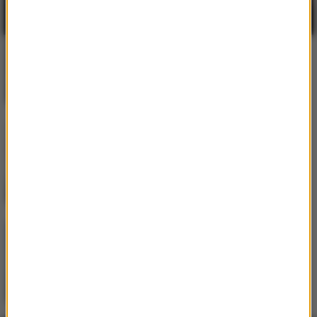
Gibbs
/
Kukon
/
Jonatan
Ty masz
The Kid Laroi
/
Kehlani
Girls (Remix)
Alex Warren
Passenger