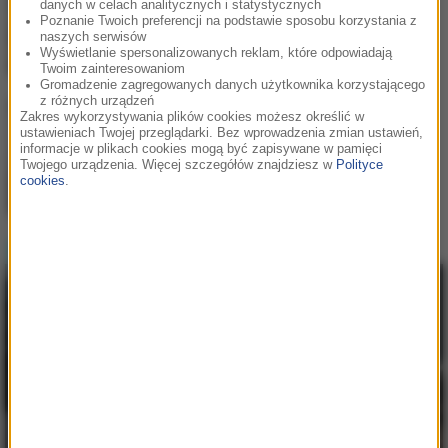
danych w celach analitycznych i statystycznych
Na błysk
Poznanie Twoich preferencji na podstawie sposobu korzystania z
naszych serwisów
Wyświetlanie spersonalizowanych reklam, które odpowiadają
Twoim zainteresowaniom
Gromadzenie zagregowanych danych użytkownika korzystającego
z różnych urządzeń
Zakres wykorzystywania plików cookies możesz określić w
Bebe Rexha
/
David Guetta
2
ustawieniach Twojej przeglądarki. Bez wprowadzenia zmian ustawień,
Sad Girls
informacje w plikach cookies mogą być zapisywane w pamięci
Twojego urządzenia. Więcej szczegółów znajdziesz w
Polityce
cookies
.
LUMI!X
3
Self Aware
Hity w RMF MAXX