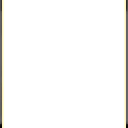
Martin Garrix
/
Ed Sheeran
Repeat It
Shakira
/
Burna Boy
Dai Dai
Gibbs
/
Igo
/
4Money
Ostatni dzień lata