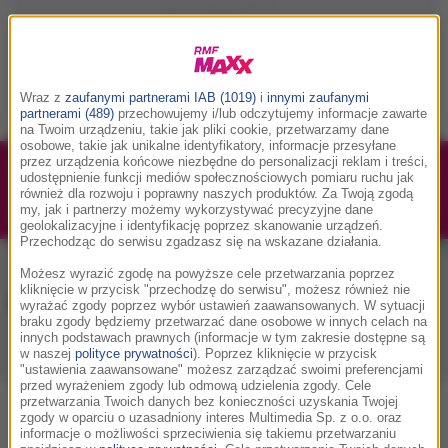
Wraz z
zaufanymi partnerami IAB (1019)
i
innymi zaufanymi
partnerami (489)
przechowujemy i/lub odczytujemy informacje zawarte
na Twoim urządzeniu, takie jak pliki cookie, przetwarzamy dane
osobowe, takie jak unikalne identyfikatory, informacje przesyłane
przez urządzenia końcowe niezbędne do personalizacji reklam i treści,
1/1
Podwójne bilety na Silesia Memoriał Kamili
udostępnienie funkcji mediów społecznościowych pomiaru ruchu jak
również dla rozwoju i poprawny naszych produktów. Za Twoją zgodą
Skolimowskiej 2026 - 23.08.2026
my, jak i partnerzy możemy wykorzystywać precyzyjne dane
geolokalizacyjne i identyfikację poprzez skanowanie urządzeń.
Przechodząc do serwisu zgadzasz się na wskazane działania.
Możesz wyrazić zgodę na powyższe cele przetwarzania poprzez
kliknięcie w przycisk "przechodzę do serwisu", możesz również nie
Muzyka w RMF MAXX
wyrażać zgody poprzez wybór ustawień zaawansowanych. W sytuacji
braku zgody będziemy przetwarzać dane osobowe w innych celach na
innych podstawach prawnych (informacje w tym zakresie dostępne są
w naszej
polityce prywatności
). Poprzez kliknięcie w przycisk
Playlista
Hity
Nowości muzyczne
"ustawienia zaawansowane" możesz zarządzać swoimi preferencjami
przed wyrażeniem zgody lub odmową udzielenia zgody. Cele
przetwarzania Twoich danych bez konieczności uzyskania Twojej
zgody w oparciu o uzasadniony interes Multimedia Sp. z o.o. oraz
0
2
3
4
5
7
9
A
B
C
D
E
F
G
H
I
J
K
informacje o możliwości sprzeciwienia się takiemu przetwarzaniu