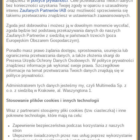
znajdziesz w
polityce prywatności
. Cele przetwarzania Twoich danych
bez konieczności uzyskania Twojej zgody w oparciu o uzasadniony
interes
Zaufanych Partnerów IAB
oraz możliwość sprzeciwienia się
Chris Lorenzo
takiemu przetwarzaniu znajdziesz w ustawieniach zaawansowanych.
Zgoda jest dobrowolna i możesz ją w dowolnym momencie wycofać,
zgoda będzie też podstawą przekazywania danych do naszych
Chris Lorenzo
, utwory
Zaufanych Partnerów z siedzibą w państwach trzecich (poza
Europejskim Obszarem Gospodarczym).
Ponadto masz prawo żądania dostępu, sprostowania, usunięcia lub
ograniczenia przetwarzania danych, a także złożenia skargi do
Prezesa Urzędu Ochrony Danych Osobowych. W polityce prywatności
znajdziesz informacje jak wykonać swoje prawa. Szczegółowe
informacje na temat przetwarzania Twoich danych znajdują się w
polityce prywatności.
Administratorem tych danych jesteśmy my, czyli Multimedia Sp. z
Jazzy / Chris Lorenzo
o.o. z siedzibą w Krakowie, al. Waszyngtona 1.
Invisible
Stosowanie plików cookies i innych technologii
Lista Hop Bęc
Wraz z partnerami stosujemy pliki cookies (tzw. ciasteczka) i inne
pokrewne technologie, które mają na celu:
Zapewnienie bezpieczeństwa podczas korzystania z naszych
Dawid Podsiadło
1
stron
Na błysk
Ulepszenie świadczonych przez nas usług poprzez wykorzystanie