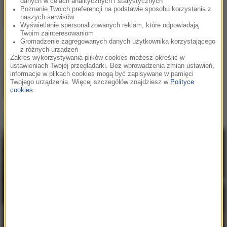
danych w celach analitycznych i statystycznych
Poznanie Twoich preferencji na podstawie sposobu korzystania z
naszych serwisów
Wyświetlanie spersonalizowanych reklam, które odpowiadają
Twoim zainteresowaniom
Gromadzenie zagregowanych danych użytkownika korzystającego
z różnych urządzeń
Bebe Rexha
/
David Guetta
2
Zakres wykorzystywania plików cookies możesz określić w
Sad Girls
ustawieniach Twojej przeglądarki. Bez wprowadzenia zmian ustawień,
informacje w plikach cookies mogą być zapisywane w pamięci
Twojego urządzenia. Więcej szczegółów znajdziesz w
Polityce
cookies
.
LUMI!X
3
Self Aware
Hity w RMF MAXX