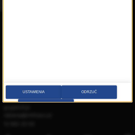
Wybierz miasto
Multimedia sp. z o.o.
al. Waszyngtona 1, Kraków
Redakcja:
krakow@rmfmaxx.pl
fax: 12 662 24 76
Newsroom:
newsroom.krakow@rmfmaxx.pl
12 200 05 00
USTAWIENIA
ODRZUĆ
Reklama:
PRZEJDŹ DO SERWISU
gruparmf.pl
reklama@rmfmaxx.pl
12 662 20 00