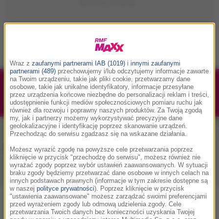
Wraz z
zaufanymi partnerami IAB (1019)
i
innymi zaufanymi
partnerami (489)
przechowujemy i/lub odczytujemy informacje zawarte
na Twoim urządzeniu, takie jak pliki cookie, przetwarzamy dane
1/1
Podwójne bilety na Silesia Memoriał Kamili
osobowe, takie jak unikalne identyfikatory, informacje przesyłane
przez urządzenia końcowe niezbędne do personalizacji reklam i treści,
Skolimowskiej 2026 - 23.08.2026
udostępnienie funkcji mediów społecznościowych pomiaru ruchu jak
również dla rozwoju i poprawny naszych produktów. Za Twoją zgodą
my, jak i partnerzy możemy wykorzystywać precyzyjne dane
geolokalizacyjne i identyfikację poprzez skanowanie urządzeń.
Przechodząc do serwisu zgadzasz się na wskazane działania.
Muzyka w RMF MAXX
Możesz wyrazić zgodę na powyższe cele przetwarzania poprzez
kliknięcie w przycisk "przechodzę do serwisu", możesz również nie
wyrażać zgody poprzez wybór ustawień zaawansowanych. W sytuacji
braku zgody będziemy przetwarzać dane osobowe w innych celach na
Playlista
Hity
Nowości muzyczne
innych podstawach prawnych (informacje w tym zakresie dostępne są
w naszej
polityce prywatności
). Poprzez kliknięcie w przycisk
"ustawienia zaawansowane" możesz zarządzać swoimi preferencjami
przed wyrażeniem zgody lub odmową udzielenia zgody. Cele
0
2
3
4
5
7
9
A
B
C
D
E
F
G
H
I
J
K
przetwarzania Twoich danych bez konieczności uzyskania Twojej