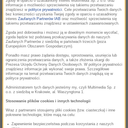
zgody w oparciu o uzasadniony interes Multimedia Sp. z o.o. oraz
informacje o możliwości sprzeciwienia się takiemu przetwarzaniu
znajdziesz w
polityce prywatności
. Cele przetwarzania Twoich danych
Daniel Caesar
bez konieczności uzyskania Twojej zgody w oparciu o uzasadniony
interes
Zaufanych Partnerów IAB
oraz możliwość sprzeciwienia się
takiemu przetwarzaniu znajdziesz w ustawieniach zaawansowanych.
Informacje o
Daniel Caesar
Zgoda jest dobrowolna i możesz ją w dowolnym momencie wycofać,
zgoda będzie też podstawą przekazywania danych do naszych
Daniel Caesar to pochodzący z Kanady piosenkarz R&B
Zaufanych Partnerów z siedzibą w państwach trzecich (poza
i soul. Choć na profesjonalnej scenie muzycznej
Europejskim Obszarem Gospodarczym).
aktywny jest od niedawna, to już może pochwalić się
Ponadto masz prawo żądania dostępu, sprostowania, usunięcia lub
ciepło przyjętą EP-ką, a także wysoko ocenianym
ograniczenia przetwarzania danych, a także złożenia skargi do
Prezesa Urzędu Ochrony Danych Osobowych. W polityce prywatności
albumem studyjnym.
znajdziesz informacje jak wykonać swoje prawa. Szczegółowe
informacje na temat przetwarzania Twoich danych znajdują się w
polityce prywatności.
Podziel się:
Administratorem tych danych jesteśmy my, czyli Multimedia Sp. z
o.o. z siedzibą w Krakowie, al. Waszyngtona 1.
Daniel Caesar
, utwory
Stosowanie plików cookies i innych technologii
Wraz z partnerami stosujemy pliki cookies (tzw. ciasteczka) i inne
pokrewne technologie, które mają na celu:
Zapewnienie bezpieczeństwa podczas korzystania z naszych