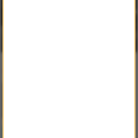
LUMI!X
3
Self Aware
Hity w RMF MAXX
Gibbs
/
Kukon
/
Jonatan
Ty masz
LUMI!X