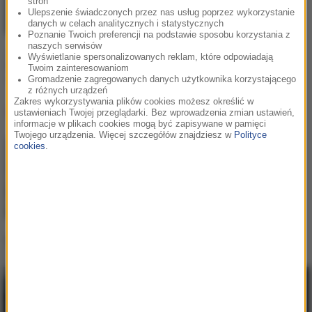
stron
Ulepszenie świadczonych przez nas usług poprzez wykorzystanie
danych w celach analitycznych i statystycznych
Poznanie Twoich preferencji na podstawie sposobu korzystania z
naszych serwisów
Justin Bieber / Daniel
Wyświetlanie spersonalizowanych reklam, które odpowiadają
Caesar / Giveon
Twoim zainteresowaniom
Peaches
Gromadzenie zagregowanych danych użytkownika korzystającego
z różnych urządzeń
Zakres wykorzystywania plików cookies możesz określić w
Lista Hop Bęc
ustawieniach Twojej przeglądarki. Bez wprowadzenia zmian ustawień,
informacje w plikach cookies mogą być zapisywane w pamięci
Twojego urządzenia. Więcej szczegółów znajdziesz w
Polityce
cookies
.
Dawid Podsiadło
1
Na błysk
Bebe Rexha
/
David Guetta
2
Sad Girls