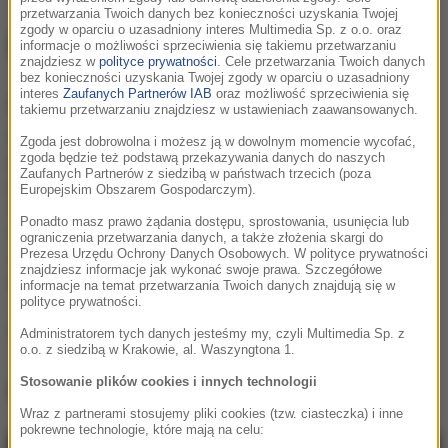
przetwarzania Twoich danych bez konieczności uzyskania Twojej
zgody w oparciu o uzasadniony interes Multimedia Sp. z o.o. oraz
Deadmau5
informacje o możliwości sprzeciwienia się takiemu przetwarzaniu
znajdziesz w
polityce prywatności
. Cele przetwarzania Twoich danych
bez konieczności uzyskania Twojej zgody w oparciu o uzasadniony
interes
Zaufanych Partnerów IAB
oraz możliwość sprzeciwienia się
Informacje o
Deadmau5
takiemu przetwarzaniu znajdziesz w ustawieniach zaawansowanych.
Prawdziwe nazwisko Joel Zimmerman. Kanadyjski
Zgoda jest dobrowolna i możesz ją w dowolnym momencie wycofać,
zgoda będzie też podstawą przekazywania danych do naszych
producent muzyczny i DJ, przedstawiciel stylu
Zaufanych Partnerów z siedzibą w państwach trzecich (poza
progressive house i electro house. W jego obszernej
Europejskim Obszarem Gospodarczym).
dyskografii znajdują się takie utwory jak „Arguru” i „Not
Ponadto masz prawo żądania dostępu, sprostowania, usunięcia lub
Exactly”, zawarte na takich kompilacjach jak „In Search
ograniczenia przetwarzania danych, a także złożenia skargi do
Prezesa Urzędu Ochrony Danych Osobowych. W polityce prywatności
of Sunrise 6: Ibiza”, „MixMag’s Tech-Trance-Electro-
znajdziesz informacje jak wykonać swoje prawa. Szczegółowe
Madness” (które sam...
informacje na temat przetwarzania Twoich danych znajdują się w
polityce prywatności.
Podziel się:
Administratorem tych danych jesteśmy my, czyli Multimedia Sp. z
o.o. z siedzibą w Krakowie, al. Waszyngtona 1.
Stosowanie plików cookies i innych technologii
Deadmau5
, utwory
Wraz z partnerami stosujemy pliki cookies (tzw. ciasteczka) i inne
pokrewne technologie, które mają na celu: