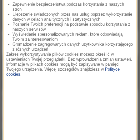
Zapewnienie bezpieczeństwa podczas korzystania z naszych
stron
Ulepszenie świadczonych przez nas usług poprzez wykorzystanie
danych w celach analitycznych i statystycznych
Poznanie Twoich preferencji na podstawie sposobu korzystania z
naszych serwisów
Wyświetlanie spersonalizowanych reklam, które odpowiadają
Deadmau5
Deadmau5 / Rob Swire
Twoim zainteresowaniom
Gromadzenie zagregowanych danych użytkownika korzystającego
The Veldt
Ghosts 'N' Stuff
z różnych urządzeń
Zakres wykorzystywania plików cookies możesz określić w
ustawieniach Twojej przeglądarki. Bez wprowadzenia zmian ustawień,
informacje w plikach cookies mogą być zapisywane w pamięci
Twojego urządzenia. Więcej szczegółów znajdziesz w
Polityce
cookies
.
Deadmau5
Deadmau5 / Kaskade
Strobe
I Remember
Lista Hop Bęc
LUMI!X
1