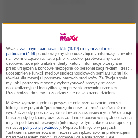
Wraz z
zaufanymi partnerami IAB (1019)
i
innymi zaufanymi
partnerami (489)
przechowujemy i/lub odczytujemy informacje zawarte
1/1
Podwójne bilety na Silesia Memoriał Kamili
na Twoim urządzeniu, takie jak pliki cookie, przetwarzamy dane
Skolimowskiej 2026 - 23.08.2026
osobowe, takie jak unikalne identyfikatory, informacje przesyłane
przez urządzenia końcowe niezbędne do personalizacji reklam i treści,
udostępnienie funkcji mediów społecznościowych pomiaru ruchu jak
również dla rozwoju i poprawny naszych produktów. Za Twoją zgodą
my, jak i partnerzy możemy wykorzystywać precyzyjne dane
geolokalizacyjne i identyfikację poprzez skanowanie urządzeń.
Muzyka w RMF MAXX
Przechodząc do serwisu zgadzasz się na wskazane działania.
Możesz wyrazić zgodę na powyższe cele przetwarzania poprzez
kliknięcie w przycisk "przechodzę do serwisu", możesz również nie
Playlista
Hity
Nowości muzyczne
wyrażać zgody poprzez wybór ustawień zaawansowanych. W sytuacji
braku zgody będziemy przetwarzać dane osobowe w innych celach na
innych podstawach prawnych (informacje w tym zakresie dostępne są
w naszej
polityce prywatności
). Poprzez kliknięcie w przycisk
0
2
3
4
5
7
9
A
B
C
D
E
F
G
H
I
J
K
"ustawienia zaawansowane" możesz zarządzać swoimi preferencjami
przed wyrażeniem zgody lub odmową udzielenia zgody. Cele