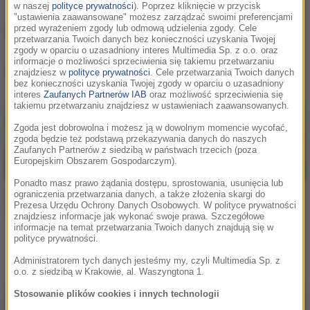
w naszej
polityce prywatności
). Poprzez kliknięcie w przycisk
"ustawienia zaawansowane" możesz zarządzać swoimi preferencjami
Filatov & Karas
przed wyrażeniem zgody lub odmową udzielenia zgody. Cele
przetwarzania Twoich danych bez konieczności uzyskania Twojej
zgody w oparciu o uzasadniony interes Multimedia Sp. z o.o. oraz
informacje o możliwości sprzeciwienia się takiemu przetwarzaniu
Filatov & Karas
, utwory
znajdziesz w
polityce prywatności
. Cele przetwarzania Twoich danych
bez konieczności uzyskania Twojej zgody w oparciu o uzasadniony
interes
Zaufanych Partnerów IAB
oraz możliwość sprzeciwienia się
takiemu przetwarzaniu znajdziesz w ustawieniach zaawansowanych.
Zgoda jest dobrowolna i możesz ją w dowolnym momencie wycofać,
zgoda będzie też podstawą przekazywania danych do naszych
Zaufanych Partnerów z siedzibą w państwach trzecich (poza
Europejskim Obszarem Gospodarczym).
Ponadto masz prawo żądania dostępu, sprostowania, usunięcia lub
ograniczenia przetwarzania danych, a także złożenia skargi do
Filatov & Karas / Busy
Filatov & Karas / Richard
Prezesa Urzędu Ochrony Danych Osobowych. W polityce prywatności
Bueno
Judge
znajdziesz informacje jak wykonać swoje prawa. Szczegółowe
Au Revoir
All Night
informacje na temat przetwarzania Twoich danych znajdują się w
polityce prywatności.
Administratorem tych danych jesteśmy my, czyli Multimedia Sp. z
o.o. z siedzibą w Krakowie, al. Waszyngtona 1.
Stosowanie plików cookies i innych technologii