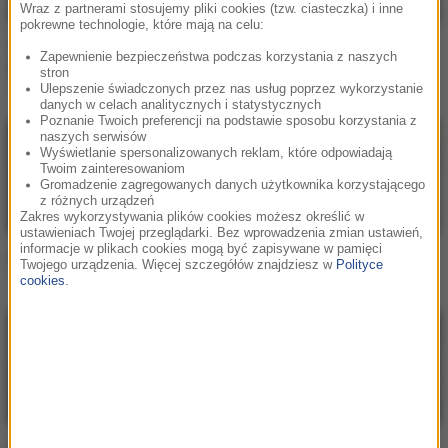
Wraz z partnerami stosujemy pliki cookies (tzw. ciasteczka) i inne
pokrewne technologie, które mają na celu:
Filatov & Karas / Deepest
Filatov & Karas
Zapewnienie bezpieczeństwa podczas korzystania z naszych
Blue
Au Au
stron
Give It Away
Ulepszenie świadczonych przez nas usług poprzez wykorzystanie
danych w celach analitycznych i statystycznych
Poznanie Twoich preferencji na podstawie sposobu korzystania z
naszych serwisów
Wyświetlanie spersonalizowanych reklam, które odpowiadają
Twoim zainteresowaniom
Gromadzenie zagregowanych danych użytkownika korzystającego
z różnych urządzeń
Zakres wykorzystywania plików cookies możesz określić w
ustawieniach Twojej przeglądarki. Bez wprowadzenia zmian ustawień,
informacje w plikach cookies mogą być zapisywane w pamięci
Filatov & Karas
Filatov & Karas
Twojego urządzenia. Więcej szczegółów znajdziesz w
Polityce
Time Won't Wait
Highway
cookies
.