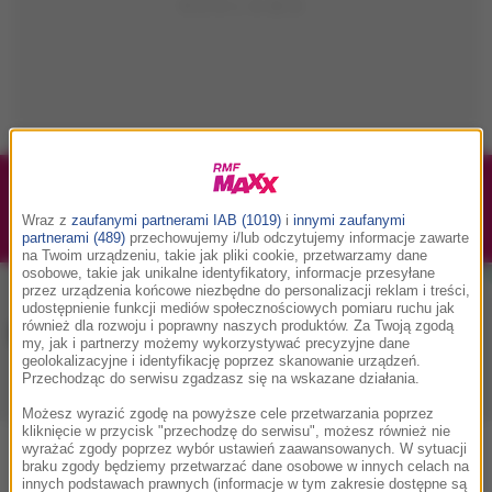
1/1
Podwójne bilety na Silesia Memoriał Kamili
Skolimowskiej 2026 - 23.08.2026
Wraz z
zaufanymi partnerami IAB (1019)
i
innymi zaufanymi
partnerami (489)
przechowujemy i/lub odczytujemy informacje zawarte
na Twoim urządzeniu, takie jak pliki cookie, przetwarzamy dane
osobowe, takie jak unikalne identyfikatory, informacje przesyłane
przez urządzenia końcowe niezbędne do personalizacji reklam i treści,
udostępnienie funkcji mediów społecznościowych pomiaru ruchu jak
Muzyka w RMF MAXX
również dla rozwoju i poprawny naszych produktów. Za Twoją zgodą
my, jak i partnerzy możemy wykorzystywać precyzyjne dane
geolokalizacyjne i identyfikację poprzez skanowanie urządzeń.
Przechodząc do serwisu zgadzasz się na wskazane działania.
Playlista
Hity
Nowości muzyczne
Możesz wyrazić zgodę na powyższe cele przetwarzania poprzez
kliknięcie w przycisk "przechodzę do serwisu", możesz również nie
wyrażać zgody poprzez wybór ustawień zaawansowanych. W sytuacji
0
2
3
4
5
7
9
A
B
C
D
E
F
G
H
I
J
K
braku zgody będziemy przetwarzać dane osobowe w innych celach na
innych podstawach prawnych (informacje w tym zakresie dostępne są