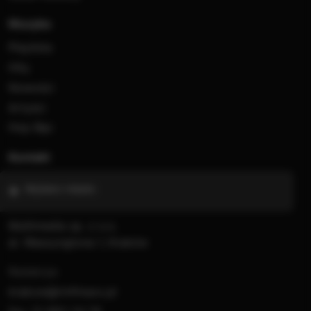
Muzyka
Playlista
Hity
Nowości
Artyści
Hop Bęc
Kontakt
Wybierz miasto
Multimedia sp. z o.o.
al. Waszyngtona 1, Kraków
Redakcja:
krakow@rmfmaxx.pl