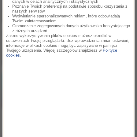
danych w celach analitycznych i statystycznych
Na błysk
Poznanie Twoich preferencji na podstawie sposobu korzystania z
naszych serwisów
Wyświetlanie spersonalizowanych reklam, które odpowiadają
Twoim zainteresowaniom
Gromadzenie zagregowanych danych użytkownika korzystającego
z różnych urządzeń
Zakres wykorzystywania plików cookies możesz określić w
Bebe Rexha
/
David Guetta
2
ustawieniach Twojej przeglądarki. Bez wprowadzenia zmian ustawień,
Sad Girls
informacje w plikach cookies mogą być zapisywane w pamięci
Twojego urządzenia. Więcej szczegółów znajdziesz w
Polityce
cookies
.
LUMI!X
3
Self Aware
Hity w RMF MAXX