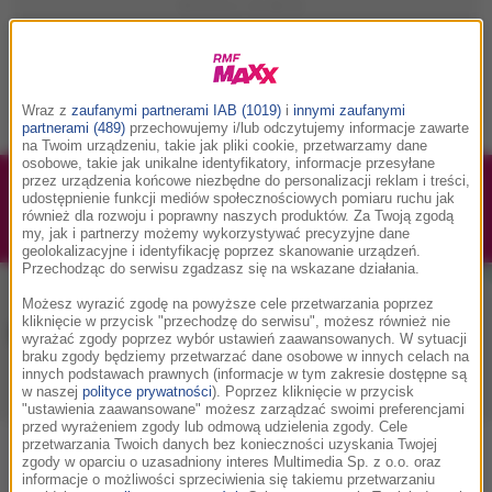
Wraz z
zaufanymi partnerami IAB (1019)
i
innymi zaufanymi
partnerami (489)
przechowujemy i/lub odczytujemy informacje zawarte
na Twoim urządzeniu, takie jak pliki cookie, przetwarzamy dane
osobowe, takie jak unikalne identyfikatory, informacje przesyłane
przez urządzenia końcowe niezbędne do personalizacji reklam i treści,
1/1
Podwójne bilety na Silesia Memoriał Kamili
udostępnienie funkcji mediów społecznościowych pomiaru ruchu jak
również dla rozwoju i poprawny naszych produktów. Za Twoją zgodą
Skolimowskiej 2026 - 23.08.2026
my, jak i partnerzy możemy wykorzystywać precyzyjne dane
geolokalizacyjne i identyfikację poprzez skanowanie urządzeń.
Przechodząc do serwisu zgadzasz się na wskazane działania.
Możesz wyrazić zgodę na powyższe cele przetwarzania poprzez
kliknięcie w przycisk "przechodzę do serwisu", możesz również nie
Muzyka w RMF MAXX
wyrażać zgody poprzez wybór ustawień zaawansowanych. W sytuacji
braku zgody będziemy przetwarzać dane osobowe w innych celach na
innych podstawach prawnych (informacje w tym zakresie dostępne są
w naszej
polityce prywatności
). Poprzez kliknięcie w przycisk
Playlista
Hity
Nowości muzyczne
"ustawienia zaawansowane" możesz zarządzać swoimi preferencjami
przed wyrażeniem zgody lub odmową udzielenia zgody. Cele
przetwarzania Twoich danych bez konieczności uzyskania Twojej
0
2
3
4
5
7
9
A
B
C
D
E
F
G
H
I
J
K
zgody w oparciu o uzasadniony interes Multimedia Sp. z o.o. oraz
informacje o możliwości sprzeciwienia się takiemu przetwarzaniu