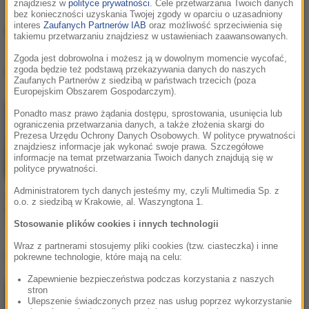
znajdziesz w
polityce prywatności
. Cele przetwarzania Twoich danych
bez konieczności uzyskania Twojej zgody w oparciu o uzasadniony
Gamuel Sori
interes
Zaufanych Partnerów IAB
oraz możliwość sprzeciwienia się
takiemu przetwarzaniu znajdziesz w ustawieniach zaawansowanych.
Zgoda jest dobrowolna i możesz ją w dowolnym momencie wycofać,
Gamuel Sori
, utwory
zgoda będzie też podstawą przekazywania danych do naszych
Zaufanych Partnerów z siedzibą w państwach trzecich (poza
Europejskim Obszarem Gospodarczym).
Ponadto masz prawo żądania dostępu, sprostowania, usunięcia lub
ograniczenia przetwarzania danych, a także złożenia skargi do
Prezesa Urzędu Ochrony Danych Osobowych. W polityce prywatności
znajdziesz informacje jak wykonać swoje prawa. Szczegółowe
informacje na temat przetwarzania Twoich danych znajdują się w
polityce prywatności.
Administratorem tych danych jesteśmy my, czyli Multimedia Sp. z
Gromee / Gamuel Sori /
o.o. z siedzibą w Krakowie, al. Waszyngtona 1.
Kairos Grove
Deja Vu
Stosowanie plików cookies i innych technologii
Wraz z partnerami stosujemy pliki cookies (tzw. ciasteczka) i inne
Lista Hop Bęc
pokrewne technologie, które mają na celu:
Zapewnienie bezpieczeństwa podczas korzystania z naszych
stron
Dawid Podsiadło
1
Ulepszenie świadczonych przez nas usług poprzez wykorzystanie