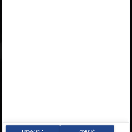
Nowości
Artyści
Hop Bęc
Kontakt
Wybierz miasto
Multimedia sp. z o.o.
al. Waszyngtona 1, Kraków
Redakcja:
krakow@rmfmaxx.pl
fax: 12 662 24 76
Newsroom:
newsroom.krakow@rmfmaxx.pl
12 200 05 00
USTAWIENIA
ODRZUĆ