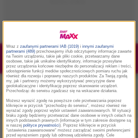
Wraz z
zaufanymi partnerami IAB (1019)
i
innymi zaufanymi
partnerami (489)
przechowujemy i/lub odczytujemy informacje zawarte
1/1
Podwójne bilety na Silesia Memoriał Kamili
na Twoim urządzeniu, takie jak pliki cookie, przetwarzamy dane
osobowe, takie jak unikalne identyfikatory, informacje przesyłane
Skolimowskiej 2026 - 23.08.2026
przez urządzenia końcowe niezbędne do personalizacji reklam i treści,
udostępnienie funkcji mediów społecznościowych pomiaru ruchu jak
również dla rozwoju i poprawny naszych produktów. Za Twoją zgodą
my, jak i partnerzy możemy wykorzystywać precyzyjne dane
geolokalizacyjne i identyfikację poprzez skanowanie urządzeń.
Przechodząc do serwisu zgadzasz się na wskazane działania.
Muzyka w RMF MAXX
Możesz wyrazić zgodę na powyższe cele przetwarzania poprzez
kliknięcie w przycisk "przechodzę do serwisu", możesz również nie
wyrażać zgody poprzez wybór ustawień zaawansowanych. W sytuacji
Playlista
Hity
Nowości muzyczne
braku zgody będziemy przetwarzać dane osobowe w innych celach na
innych podstawach prawnych (informacje w tym zakresie dostępne są
w naszej
polityce prywatności
). Poprzez kliknięcie w przycisk
0
2
3
4
5
7
9
A
B
C
D
E
F
G
H
I
J
K
"ustawienia zaawansowane" możesz zarządzać swoimi preferencjami
przed wyrażeniem zgody lub odmową udzielenia zgody. Cele