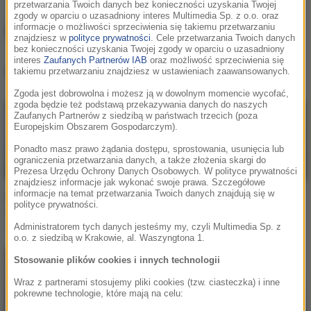
przetwarzania Twoich danych bez konieczności uzyskania Twojej
zgody w oparciu o uzasadniony interes Multimedia Sp. z o.o. oraz
Iggy Azalea
informacje o możliwości sprzeciwienia się takiemu przetwarzaniu
znajdziesz w
polityce prywatności
. Cele przetwarzania Twoich danych
bez konieczności uzyskania Twojej zgody w oparciu o uzasadniony
interes
Zaufanych Partnerów IAB
oraz możliwość sprzeciwienia się
Iggy Azalea
, utwory
takiemu przetwarzaniu znajdziesz w ustawieniach zaawansowanych.
Zgoda jest dobrowolna i możesz ją w dowolnym momencie wycofać,
zgoda będzie też podstawą przekazywania danych do naszych
Zaufanych Partnerów z siedzibą w państwach trzecich (poza
Europejskim Obszarem Gospodarczym).
Ponadto masz prawo żądania dostępu, sprostowania, usunięcia lub
ograniczenia przetwarzania danych, a także złożenia skargi do
Prezesa Urzędu Ochrony Danych Osobowych. W polityce prywatności
znajdziesz informacje jak wykonać swoje prawa. Szczegółowe
informacje na temat przetwarzania Twoich danych znajdują się w
Britney Spears / Iggy
Iggy Azalea / Rita Ora
polityce prywatności.
Azalea
Black Widow
Pretty Girls
Administratorem tych danych jesteśmy my, czyli Multimedia Sp. z
o.o. z siedzibą w Krakowie, al. Waszyngtona 1.
Stosowanie plików cookies i innych technologii
Wraz z partnerami stosujemy pliki cookies (tzw. ciasteczka) i inne
pokrewne technologie, które mają na celu: