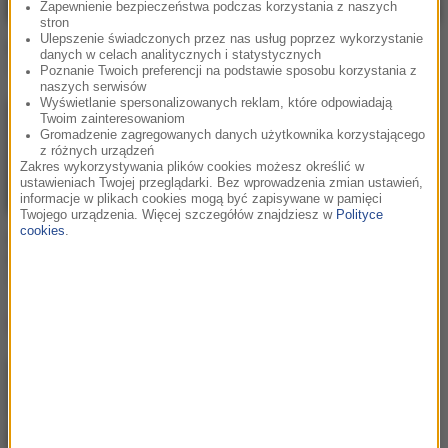
Zapewnienie bezpieczeństwa podczas korzystania z naszych
stron
Ulepszenie świadczonych przez nas usług poprzez wykorzystanie
Iggy Azalea / Rita Ora
Iggy Azalea
danych w celach analitycznych i statystycznych
Black Widow
Fancy
Poznanie Twoich preferencji na podstawie sposobu korzystania z
naszych serwisów
Wyświetlanie spersonalizowanych reklam, które odpowiadają
Twoim zainteresowaniom
Gromadzenie zagregowanych danych użytkownika korzystającego
z różnych urządzeń
Zakres wykorzystywania plików cookies możesz określić w
ustawieniach Twojej przeglądarki. Bez wprowadzenia zmian ustawień,
informacje w plikach cookies mogą być zapisywane w pamięci
Twojego urządzenia. Więcej szczegółów znajdziesz w
Polityce
cookies
.
Ariana Grande / Iggy
Azalea
Problem
Lista Hop Bęc
Dawid Podsiadło
1
Na błysk