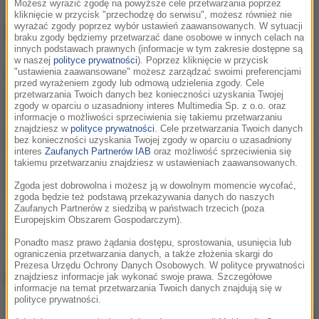
Możesz wyrazić zgodę na powyższe cele przetwarzania poprzez
kliknięcie w przycisk "przechodzę do serwisu", możesz również nie
Mezo
wyrażać zgody poprzez wybór ustawień zaawansowanych. W sytuacji
braku zgody będziemy przetwarzać dane osobowe w innych celach na
innych podstawach prawnych (informacje w tym zakresie dostępne są
w naszej
polityce prywatności
). Poprzez kliknięcie w przycisk
Informacje o
Mezo
"ustawienia zaawansowane" możesz zarządzać swoimi preferencjami
przed wyrażeniem zgody lub odmową udzielenia zgody. Cele
przetwarzania Twoich danych bez konieczności uzyskania Twojej
Mezo czyli Jacek Mejer (wcześniej Mejger, Mez) hip-
zgody w oparciu o uzasadniony interes Multimedia Sp. z o.o. oraz
hopem zajmuję się od połowy lat 90., nagrywając płyty
informacje o możliwości sprzeciwienia się takiemu przetwarzaniu
znajdziesz w
polityce prywatności
. Cele przetwarzania Twoich danych
pod szyldem Lajner. Wielki sukces odniósł w roku 2003
bez konieczności uzyskania Twojej zgody w oparciu o uzasadniony
wydając album "Mezokracja", sprzedany w ponad 20
interes
Zaufanych Partnerów IAB
oraz możliwość sprzeciwienia się
takiemu przetwarzaniu znajdziesz w ustawieniach zaawansowanych.
tysiącach egzemplarzy i zdobywając popularność
takimi utworami jak: "Żeby Nie Było", "Mezokracja" czy
Zgoda jest dobrowolna i możesz ją w dowolnym momencie wycofać,
zgoda będzie też podstawą przekazywania danych do naszych
"Aniele".
Zaufanych Partnerów z siedzibą w państwach trzecich (poza
Europejskim Obszarem Gospodarczym).
Podziel się:
Ponadto masz prawo żądania dostępu, sprostowania, usunięcia lub
ograniczenia przetwarzania danych, a także złożenia skargi do
Prezesa Urzędu Ochrony Danych Osobowych. W polityce prywatności
Mezo
, utwory
znajdziesz informacje jak wykonać swoje prawa. Szczegółowe
informacje na temat przetwarzania Twoich danych znajdują się w
polityce prywatności.