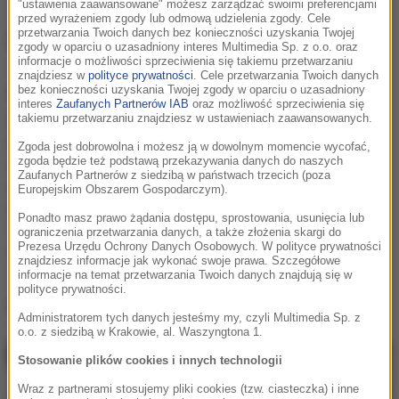
"ustawienia zaawansowane" możesz zarządzać swoimi preferencjami
przed wyrażeniem zgody lub odmową udzielenia zgody. Cele
Sandro Cavazza
przetwarzania Twoich danych bez konieczności uzyskania Twojej
zgody w oparciu o uzasadniony interes Multimedia Sp. z o.o. oraz
informacje o możliwości sprzeciwienia się takiemu przetwarzaniu
znajdziesz w
polityce prywatności
. Cele przetwarzania Twoich danych
Informacje o
Sandro Cavazza
bez konieczności uzyskania Twojej zgody w oparciu o uzasadniony
interes
Zaufanych Partnerów IAB
oraz możliwość sprzeciwienia się
takiemu przetwarzaniu znajdziesz w ustawieniach zaawansowanych.
Sandro Cavazza jest szwedzkim wokalistą popowym.
Działający na scenie muzycznej zaledwie od 2014 roku
Zgoda jest dobrowolna i możesz ją w dowolnym momencie wycofać,
zgoda będzie też podstawą przekazywania danych do naszych
artysta może jż zapisać na swoim koncie m.in.
Zaufanych Partnerów z siedzibą w państwach trzecich (poza
współpracę z światowej sławy DJ-em, którym bez
Europejskim Obszarem Gospodarczym).
wątpienia jest Avicii.
Ponadto masz prawo żądania dostępu, sprostowania, usunięcia lub
ograniczenia przetwarzania danych, a także złożenia skargi do
Prezesa Urzędu Ochrony Danych Osobowych. W polityce prywatności
Podziel się:
znajdziesz informacje jak wykonać swoje prawa. Szczegółowe
informacje na temat przetwarzania Twoich danych znajdują się w
polityce prywatności.
Sandro Cavazza
, utwory
Administratorem tych danych jesteśmy my, czyli Multimedia Sp. z
o.o. z siedzibą w Krakowie, al. Waszyngtona 1.
Stosowanie plików cookies i innych technologii
Wraz z partnerami stosujemy pliki cookies (tzw. ciasteczka) i inne