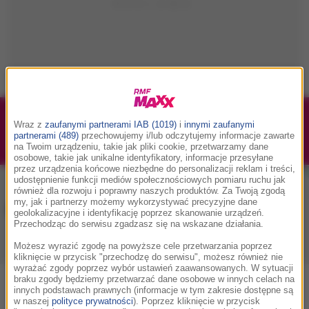
1/1
Podwójne bilety na Silesia Memoriał Kamili
Wraz z
zaufanymi partnerami IAB (1019)
i
innymi zaufanymi
partnerami (489)
przechowujemy i/lub odczytujemy informacje zawarte
Skolimowskiej 2026 - 23.08.2026
na Twoim urządzeniu, takie jak pliki cookie, przetwarzamy dane
osobowe, takie jak unikalne identyfikatory, informacje przesyłane
przez urządzenia końcowe niezbędne do personalizacji reklam i treści,
udostępnienie funkcji mediów społecznościowych pomiaru ruchu jak
również dla rozwoju i poprawny naszych produktów. Za Twoją zgodą
my, jak i partnerzy możemy wykorzystywać precyzyjne dane
Muzyka w RMF MAXX
geolokalizacyjne i identyfikację poprzez skanowanie urządzeń.
Przechodząc do serwisu zgadzasz się na wskazane działania.
Możesz wyrazić zgodę na powyższe cele przetwarzania poprzez
Playlista
Hity
Nowości muzyczne
kliknięcie w przycisk "przechodzę do serwisu", możesz również nie
wyrażać zgody poprzez wybór ustawień zaawansowanych. W sytuacji
braku zgody będziemy przetwarzać dane osobowe w innych celach na
0
2
3
4
5
7
9
A
B
C
D
E
F
G
H
I
J
K
innych podstawach prawnych (informacje w tym zakresie dostępne są
w naszej
polityce prywatności
). Poprzez kliknięcie w przycisk