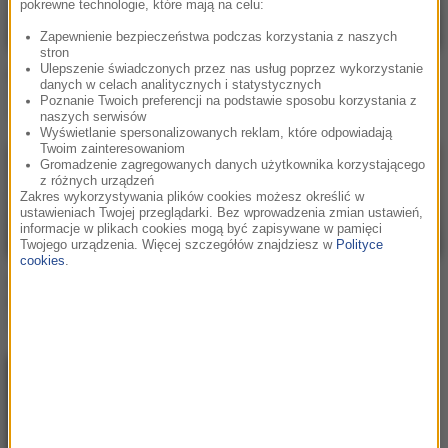
pokrewne technologie, które mają na celu:
Zapewnienie bezpieczeństwa podczas korzystania z naszych
stron
Ulepszenie świadczonych przez nas usług poprzez wykorzystanie
Avicii / Sandro Cavazza
Kygo / Sandro Cavazza
danych w celach analitycznych i statystycznych
Forever Yours (Tim's 2016
Hold On Me
Poznanie Twoich preferencji na podstawie sposobu korzystania z
Ibiza Version)
naszych serwisów
Wyświetlanie spersonalizowanych reklam, które odpowiadają
Twoim zainteresowaniom
Gromadzenie zagregowanych danych użytkownika korzystającego
z różnych urządzeń
Zakres wykorzystywania plików cookies możesz określić w
ustawieniach Twojej przeglądarki. Bez wprowadzenia zmian ustawień,
informacje w plikach cookies mogą być zapisywane w pamięci
Twojego urządzenia. Więcej szczegółów znajdziesz w
Polityce
cookies
.
Avicii / Kygo / Sandro
Kygo / Sandro Cavazza
Cavazza
Happy Now
Forever Yours (Avicii Tribute)