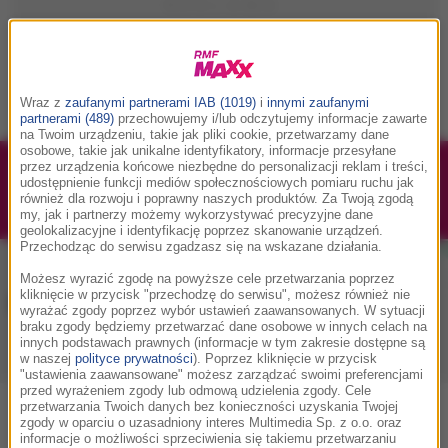
Wraz z
zaufanymi partnerami IAB (1019)
i
innymi zaufanymi
partnerami (489)
przechowujemy i/lub odczytujemy informacje zawarte
na Twoim urządzeniu, takie jak pliki cookie, przetwarzamy dane
osobowe, takie jak unikalne identyfikatory, informacje przesyłane
przez urządzenia końcowe niezbędne do personalizacji reklam i treści,
1/1
Podwójne bilety na Silesia Memoriał Kamili
udostępnienie funkcji mediów społecznościowych pomiaru ruchu jak
również dla rozwoju i poprawny naszych produktów. Za Twoją zgodą
Skolimowskiej 2026 - 23.08.2026
my, jak i partnerzy możemy wykorzystywać precyzyjne dane
geolokalizacyjne i identyfikację poprzez skanowanie urządzeń.
Przechodząc do serwisu zgadzasz się na wskazane działania.
Możesz wyrazić zgodę na powyższe cele przetwarzania poprzez
kliknięcie w przycisk "przechodzę do serwisu", możesz również nie
Muzyka w RMF MAXX
wyrażać zgody poprzez wybór ustawień zaawansowanych. W sytuacji
braku zgody będziemy przetwarzać dane osobowe w innych celach na
innych podstawach prawnych (informacje w tym zakresie dostępne są
w naszej
polityce prywatności
). Poprzez kliknięcie w przycisk
Playlista
Hity
Nowości muzyczne
"ustawienia zaawansowane" możesz zarządzać swoimi preferencjami
przed wyrażeniem zgody lub odmową udzielenia zgody. Cele
przetwarzania Twoich danych bez konieczności uzyskania Twojej
0
2
3
4
5
7
9
A
B
C
D
E
F
G
H
I
J
K
zgody w oparciu o uzasadniony interes Multimedia Sp. z o.o. oraz
informacje o możliwości sprzeciwienia się takiemu przetwarzaniu