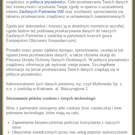
znajdziesz w
polityce prywatności
. Cele przetwarzania Twoich danych
bez konieczności uzyskania Twojej zgody w oparciu o uzasadniony
Stick Figure
interes
Zaufanych Partnerów IAB
oraz możliwość sprzeciwienia się
takiemu przetwarzaniu znajdziesz w ustawieniach zaawansowanych.
Zgoda jest dobrowolna i możesz ją w dowolnym momencie wycofać,
Stick Figure
, utwory
zgoda będzie też podstawą przekazywania danych do naszych
Zaufanych Partnerów z siedzibą w państwach trzecich (poza
Europejskim Obszarem Gospodarczym).
Ponadto masz prawo żądania dostępu, sprostowania, usunięcia lub
ograniczenia przetwarzania danych, a także złożenia skargi do
Prezesa Urzędu Ochrony Danych Osobowych. W polityce prywatności
znajdziesz informacje jak wykonać swoje prawa. Szczegółowe
informacje na temat przetwarzania Twoich danych znajdują się w
polityce prywatności.
Administratorem tych danych jesteśmy my, czyli Multimedia Sp. z
David Guetta / Alok /
o.o. z siedzibą w Krakowie, al. Waszyngtona 1.
Stick Figure
Run Run River (Angels Above
Stosowanie plików cookies i innych technologii
Me)
Wraz z partnerami stosujemy pliki cookies (tzw. ciasteczka) i inne
pokrewne technologie, które mają na celu:
Lista Hop Bęc
Zapewnienie bezpieczeństwa podczas korzystania z naszych
stron
Ulepszenie świadczonych przez nas usług poprzez wykorzystanie
Gibbs
/
Kukon
/
Jonatan
1