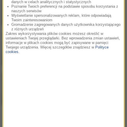
danych w celach analitycznych i statystycznych
Ty masz
Poznanie Twoich preferencji na podstawie sposobu korzystania z
naszych serwisów
Wyświetlanie spersonalizowanych reklam, które odpowiadają
Twoim zainteresowaniom
Gromadzenie zagregowanych danych użytkownika korzystającego
z różnych urządzeń
Zakres wykorzystywania plików cookies możesz określić w
ustawieniach Twojej przeglądarki. Bez wprowadzenia zmian ustawień,
Bebe Rexha
/
David Guetta
2
informacje w plikach cookies mogą być zapisywane w pamięci
Sad Girls
Twojego urządzenia. Więcej szczegółów znajdziesz w
Polityce
cookies
.
Aitch
3
RMB (Ring My Bell)