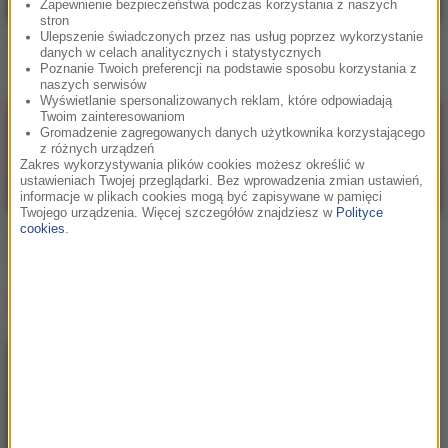
Zapewnienie bezpieczeństwa podczas korzystania z naszych
stron
Ulepszenie świadczonych przez nas usług poprzez wykorzystanie
Teddy Swims
Teddy Swims
danych w celach analitycznych i statystycznych
Guilty
Bad Dreams
Poznanie Twoich preferencji na podstawie sposobu korzystania z
naszych serwisów
Wyświetlanie spersonalizowanych reklam, które odpowiadają
Twoim zainteresowaniom
Gromadzenie zagregowanych danych użytkownika korzystającego
z różnych urządzeń
Zakres wykorzystywania plików cookies możesz określić w
ustawieniach Twojej przeglądarki. Bez wprowadzenia zmian ustawień,
informacje w plikach cookies mogą być zapisywane w pamięci
Twojego urządzenia. Więcej szczegółów znajdziesz w
Polityce
cookies
.
Teddy Swims
Teddy Swims
The Door
Lose Control
Lista Hop Bęc
Gibbs
/
Kukon
/
Jonatan
1
Ty masz