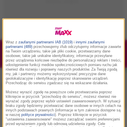
Wraz z
zaufanymi partnerami IAB (1019)
i
innymi zaufanymi
partnerami (489)
przechowujemy i/lub odczytujemy informacje zawarte
1/1
Podwójne bilety na Silesia Memoriał Kamili
na Twoim urządzeniu, takie jak pliki cookie, przetwarzamy dane
osobowe, takie jak unikalne identyfikatory, informacje przesyłane
Skolimowskiej 2026 - 23.08.2026
przez urządzenia końcowe niezbędne do personalizacji reklam i treści,
udostępnienie funkcji mediów społecznościowych pomiaru ruchu jak
również dla rozwoju i poprawny naszych produktów. Za Twoją zgodą
my, jak i partnerzy możemy wykorzystywać precyzyjne dane
geolokalizacyjne i identyfikację poprzez skanowanie urządzeń.
Przechodząc do serwisu zgadzasz się na wskazane działania.
Muzyka w RMF MAXX
Możesz wyrazić zgodę na powyższe cele przetwarzania poprzez
kliknięcie w przycisk "przechodzę do serwisu", możesz również nie
wyrażać zgody poprzez wybór ustawień zaawansowanych. W sytuacji
Playlista
Hity
Nowości muzyczne
braku zgody będziemy przetwarzać dane osobowe w innych celach na
innych podstawach prawnych (informacje w tym zakresie dostępne są
w naszej
polityce prywatności
). Poprzez kliknięcie w przycisk
0
2
3
4
5
7
9
A
B
C
D
E
F
G
H
I
J
K
"ustawienia zaawansowane" możesz zarządzać swoimi preferencjami
przed wyrażeniem zgody lub odmową udzielenia zgody. Cele