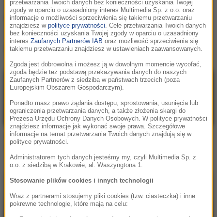
przetwarzania Twoich danych bez konieczności uzyskania Twojej
zgody w oparciu o uzasadniony interes Multimedia Sp. z o.o. oraz
Teddy Swims
informacje o możliwości sprzeciwienia się takiemu przetwarzaniu
znajdziesz w
polityce prywatności
. Cele przetwarzania Twoich danych
bez konieczności uzyskania Twojej zgody w oparciu o uzasadniony
interes
Zaufanych Partnerów IAB
oraz możliwość sprzeciwienia się
Teddy Swims
, utwory
takiemu przetwarzaniu znajdziesz w ustawieniach zaawansowanych.
Zgoda jest dobrowolna i możesz ją w dowolnym momencie wycofać,
zgoda będzie też podstawą przekazywania danych do naszych
Zaufanych Partnerów z siedzibą w państwach trzecich (poza
Europejskim Obszarem Gospodarczym).
Ponadto masz prawo żądania dostępu, sprostowania, usunięcia lub
ograniczenia przetwarzania danych, a także złożenia skargi do
Prezesa Urzędu Ochrony Danych Osobowych. W polityce prywatności
znajdziesz informacje jak wykonać swoje prawa. Szczegółowe
informacje na temat przetwarzania Twoich danych znajdują się w
Teddy Swims
David Guetta / Teddy
polityce prywatności.
Swims / Tones & I
Mr. Know It All
Gone Gone Gone
Administratorem tych danych jesteśmy my, czyli Multimedia Sp. z
o.o. z siedzibą w Krakowie, al. Waszyngtona 1.
Stosowanie plików cookies i innych technologii
Wraz z partnerami stosujemy pliki cookies (tzw. ciasteczka) i inne
pokrewne technologie, które mają na celu: