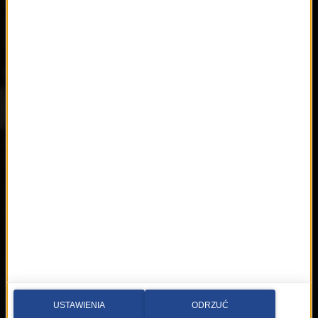
Nowości
Artyści
Hop Bęc
Kontakt
Wybierz miasto
Multimedia sp. z o.o.
al. Waszyngtona 1, Kraków
Redakcja:
krakow@rmfmaxx.pl
fax: 12 662 24 76
Newsroom:
newsroom.krakow@rmfmaxx.pl
12 200 05 00
USTAWIENIA
ODRZUĆ