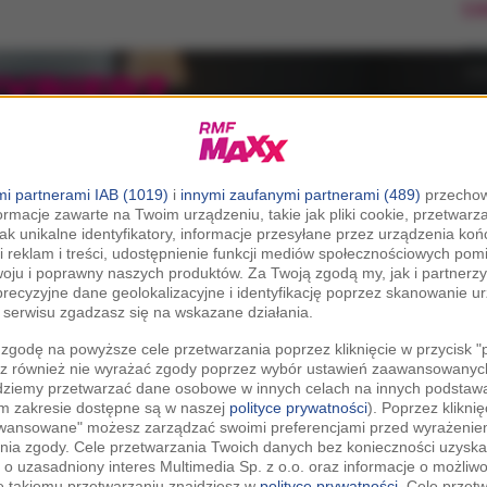
Li
i partnerami IAB (1019)
i
innymi zaufanymi partnerami (489)
przechow
ormacje zawarte na Twoim urządzeniu, takie jak pliki cookie, przetwar
jak unikalne identyfikatory, informacje przesyłane przez urządzenia k
i reklam i treści, udostępnienie funkcji mediów społecznościowych pom
woju i poprawny naszych produktów. Za Twoją zgodą my, jak i partner
recyzyjne dane geolokalizacyjne i identyfikację poprzez skanowanie u
serwisu zgadzasz się na wskazane działania.
zgodę na powyższe cele przetwarzania poprzez kliknięcie w przycisk 
z również nie wyrażać zgody poprzez wybór ustawień zaawansowanych
dziemy przetwarzać dane osobowe w innych celach na innych podsta
ym zakresie dostępne są w naszej
polityce prywatności
). Poprzez kliknię
awansowane" możesz zarządzać swoimi preferencjami przed wyrażenie
ia zgody. Cele przetwarzania Twoich danych bez konieczności uzyska
 o uzasadniony interes Multimedia Sp. z o.o. oraz informacje o możliwo
ię takiemu przetwarzaniu znajdziesz w
polityce prywatności
. Cele przet