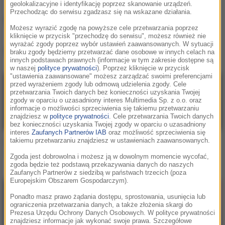
geolokalizacyjne i identyfikację poprzez skanowanie urządzeń.
Przechodząc do serwisu zgadzasz się na wskazane działania.
Vito Bambino
Możesz wyrazić zgodę na powyższe cele przetwarzania poprzez
kliknięcie w przycisk "przechodzę do serwisu", możesz również nie
wyrażać zgody poprzez wybór ustawień zaawansowanych. W sytuacji
Vito Bambino
, utwory
braku zgody będziemy przetwarzać dane osobowe w innych celach na
innych podstawach prawnych (informacje w tym zakresie dostępne są
w naszej
polityce prywatności
). Poprzez kliknięcie w przycisk
"ustawienia zaawansowane" możesz zarządzać swoimi preferencjami
przed wyrażeniem zgody lub odmową udzielenia zgody. Cele
przetwarzania Twoich danych bez konieczności uzyskania Twojej
zgody w oparciu o uzasadniony interes Multimedia Sp. z o.o. oraz
informacje o możliwości sprzeciwienia się takiemu przetwarzaniu
znajdziesz w
polityce prywatności
. Cele przetwarzania Twoich danych
bez konieczności uzyskania Twojej zgody w oparciu o uzasadniony
interes
Zaufanych Partnerów IAB
oraz możliwość sprzeciwienia się
takiemu przetwarzaniu znajdziesz w ustawieniach zaawansowanych.
Vito Bambino / Zalia
Kacperczyk / Vito
Bambino
Decyzje
Zgoda jest dobrowolna i możesz ją w dowolnym momencie wycofać,
Mam talent
zgoda będzie też podstawą przekazywania danych do naszych
Zaufanych Partnerów z siedzibą w państwach trzecich (poza
Europejskim Obszarem Gospodarczym).
Ponadto masz prawo żądania dostępu, sprostowania, usunięcia lub
ograniczenia przetwarzania danych, a także złożenia skargi do
Prezesa Urzędu Ochrony Danych Osobowych. W polityce prywatności
znajdziesz informacje jak wykonać swoje prawa. Szczegółowe