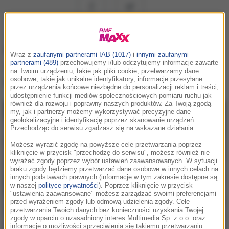
Jak wygląda córka Antoniego
Królikowskiego i jego obecnej partnerki?
Wraz z
zaufanymi partnerami IAB (1017)
i
innymi zaufanymi
partnerami (489)
przechowujemy i/lub odczytujemy informacje zawarte
Aktor wrzucił do sieci nowe zdjęcie z
na Twoim urządzeniu, takie jak pliki cookie, przetwarzamy dane
pociechą. Miał ważny powód!
osobowe, takie jak unikalne identyfikatory, informacje przesyłane
przez urządzenia końcowe niezbędne do personalizacji reklam i treści,
udostępnienie funkcji mediów społecznościowych pomiaru ruchu jak
również dla rozwoju i poprawny naszych produktów. Za Twoją zgodą
my, jak i partnerzy możemy wykorzystywać precyzyjne dane
geolokalizacyjne i identyfikację poprzez skanowanie urządzeń.
Przechodząc do serwisu zgadzasz się na wskazane działania.
Możesz wyrazić zgodę na powyższe cele przetwarzania poprzez
kliknięcie w przycisk "przechodzę do serwisu", możesz również nie
wyrażać zgody poprzez wybór ustawień zaawansowanych. W sytuacji
braku zgody będziemy przetwarzać dane osobowe w innych celach na
innych podstawach prawnych (informacje w tym zakresie dostępne są
w naszej
polityce prywatności
). Poprzez kliknięcie w przycisk
"ustawienia zaawansowane" możesz zarządzać swoimi preferencjami
przed wyrażeniem zgody lub odmową udzielenia zgody. Cele
przetwarzania Twoich danych bez konieczności uzyskania Twojej
zgody w oparciu o uzasadniony interes Multimedia Sp. z o.o. oraz
informacje o możliwości sprzeciwienia się takiemu przetwarzaniu