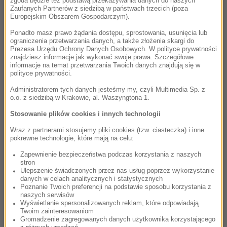
zgoda będzie też podstawą przekazywania danych do naszych
Zaufanych Partnerów z siedzibą w państwach trzecich (poza
Europejskim Obszarem Gospodarczym).
Ponadto masz prawo żądania dostępu, sprostowania, usunięcia lub
ograniczenia przetwarzania danych, a także złożenia skargi do
Prezesa Urzędu Ochrony Danych Osobowych. W polityce prywatności
znajdziesz informacje jak wykonać swoje prawa. Szczegółowe
informacje na temat przetwarzania Twoich danych znajdują się w
polityce prywatności.
Administratorem tych danych jesteśmy my, czyli Multimedia Sp. z
o.o. z siedzibą w Krakowie, al. Waszyngtona 1.
Stosowanie plików cookies i innych technologii
Napój Biëryoncé cieszy się ogromną
Wraz z partnerami stosujemy pliki cookies (tzw. ciasteczka) i inne
popularnością – nie tylko wśród fanów
pokrewne technologie, które mają na celu:
piosenkarki. Inspiracją puszki była płyta
Zapewnienie bezpieczeństwa podczas korzystania z naszych
stron
Beyonce
z 2014, a swój produkt
browar
Ulepszenie świadczonych przez nas usług poprzez wykorzystanie
Lineup Brewery
opisuje, jako „ciepłe słodowe
danych w celach analitycznych i statystycznych
Poznanie Twoich preferencji na podstawie sposobu korzystania z
wykończenie, jak mżawka miodu w twoim
naszych serwisów
kubku zielonej herbaty”.
Wyświetlanie spersonalizowanych reklam, które odpowiadają
Twoim zainteresowaniom
Gromadzenie zagregowanych danych użytkownika korzystającego
Niestety, żeby zasmakować tego specjału