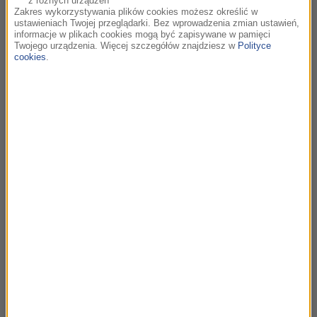
z różnych urządzeń
Zakres wykorzystywania plików cookies możesz określić w
trzeba wybrać się za ocean. Na razie jest
ustawieniach Twojej przeglądarki. Bez wprowadzenia zmian ustawień,
dostępny na nowojorskim Brooklynie. Ale
informacje w plikach cookies mogą być zapisywane w pamięci
Twojego urządzenia. Więcej szczegółów znajdziesz w
Polityce
niewykluczone, że będzie można go kupić
cookies
.
przez Internet.