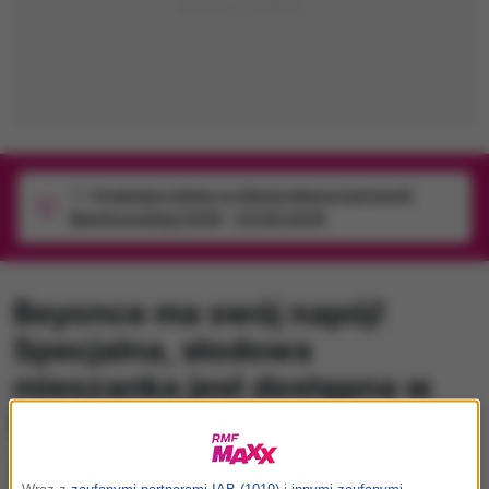
1/1
Podwójne bilety na Silesia Memoriał Kamili
Skolimowskiej 2026 - 23.08.2026
Beyonce ma swój napój!
Specjalna, słodowa
mieszanka jest dostępna w
Nowym Jorku!
poniedziałek, 11 grudnia 2017 (14:12)