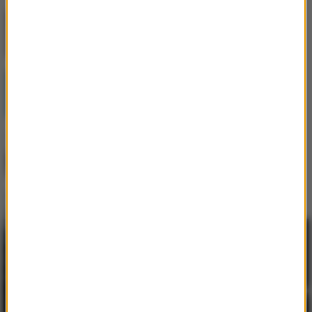
Jak skompletować wyprawkę szkolną bez
niepotrzebnych wydatków?
Postępująca utrata biologicznej rezerwy
skóry wpływająca na jej jakość i
sprężystość
Najem okazjonalny 2026 – bezpieczna
inwestycja dla tych, którzy myślą o
przyszłości
Praca w Niemczech jako kierowca
zawodowy - poznaj jej największe zalety
Dlaczego warto budować środowisko
pracy w ekosystemie Apple?