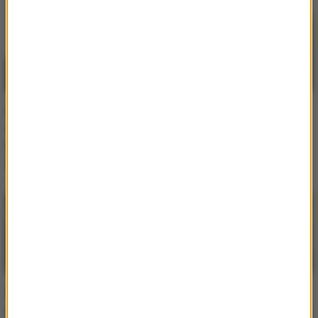
Mama Beyoncé nie
Beyoncé zaskoczyła
wytrzymała. Tina
wszystkich. Destiny’s
Knowles ostro o
Child powróciły na
hejterach artystki
scenę!
Codzienne piwo –
Beyoncé o krok od
niewinna przyjemność
tragedii. Artystka zawisła