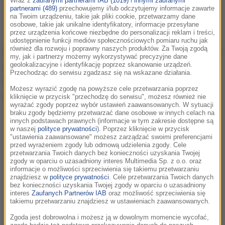
Wraz z
zaufanymi partnerami IAB (1019)
i
innymi zaufanymi
partnerami (489)
przechowujemy i/lub odczytujemy informacje zawarte
na Twoim urządzeniu, takie jak pliki cookie, przetwarzamy dane
osobowe, takie jak unikalne identyfikatory, informacje przesyłane
przez urządzenia końcowe niezbędne do personalizacji reklam i treści,
udostępnienie funkcji mediów społecznościowych pomiaru ruchu jak
również dla rozwoju i poprawny naszych produktów. Za Twoją zgodą
Ciepłe, słodowe, kraftowe
piwo
pojawiło się
my, jak i partnerzy możemy wykorzystywać precyzyjne dane
na rynku w 2016 roku. Wtedy debiutowało
geolokalizacyjne i identyfikację poprzez skanowanie urządzeń.
Przechodząc do serwisu zgadzasz się na wskazane działania.
na piwnym festiwalu Oktoberfest i zbiegło
Możesz wyrazić zgodę na powyższe cele przetwarzania poprzez
się w czasie z koncertem artystki.
kliknięcie w przycisk "przechodzę do serwisu", możesz również nie
wyrażać zgody poprzez wybór ustawień zaawansowanych. W sytuacji
braku zgody będziemy przetwarzać dane osobowe w innych celach na
innych podstawach prawnych (informacje w tym zakresie dostępne są
w naszej
polityce prywatności
). Poprzez kliknięcie w przycisk
"ustawienia zaawansowane" możesz zarządzać swoimi preferencjami
przed wyrażeniem zgody lub odmową udzielenia zgody. Cele
przetwarzania Twoich danych bez konieczności uzyskania Twojej
zgody w oparciu o uzasadniony interes Multimedia Sp. z o.o. oraz
informacje o możliwości sprzeciwienia się takiemu przetwarzaniu
znajdziesz w
polityce prywatności
. Cele przetwarzania Twoich danych
bez konieczności uzyskania Twojej zgody w oparciu o uzasadniony
interes
Zaufanych Partnerów IAB
oraz możliwość sprzeciwienia się
takiemu przetwarzaniu znajdziesz w ustawieniach zaawansowanych.
Zgoda jest dobrowolna i możesz ją w dowolnym momencie wycofać,