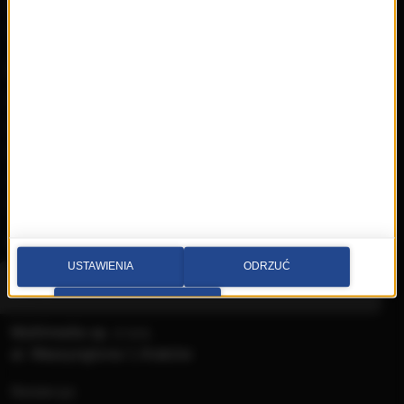
RMFon.pl
Świat Kobiety
Muzyka
Playlista
Hity
Nowości
Artyści
Hop Bęc
Kontakt
USTAWIENIA
ODRZUĆ
Wybierz miasto
PRZEJDŹ DO SERWISU
Multimedia sp. z o.o.
al. Waszyngtona 1, Kraków
Redakcja: