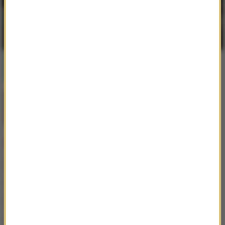
Popularne informacje
Postępująca utrata biologicznej rezerwy
skóry wpływająca na jej jakość i
sprężystość
Jak skompletować wyprawkę szkolną bez
niepotrzebnych wydatków?
Popularne tematy
Instagram
Rolnik szuka żony
Taniec z gwiazdami
M jak Miłość
Dziecko
serial
Ciąża
TVN
śmierć
Eurowizja
film
YouTube
Love Island. Wyspa miłości
Anna Lewandowska