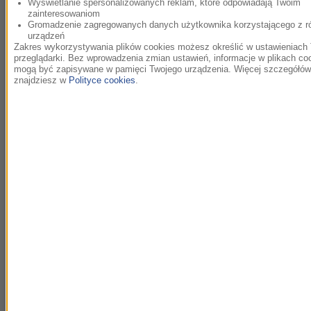
Wyświetlanie spersonalizowanych reklam, które odpowiadają Twoim
zainteresowaniom
Gromadzenie zagregowanych danych użytkownika korzystającego z r
urządzeń
Zakres wykorzystywania plików cookies możesz określić w ustawieniach 
przeglądarki. Bez wprowadzenia zmian ustawień, informacje w plikach co
mogą być zapisywane w pamięci Twojego urządzenia. Więcej szczegółów
znajdziesz w
Polityce cookies
.
FREE #freekesha #kesha #animals #music
#gay #photooftheday
A photo posted by Gustavo Fernandes (@gufernandex) on