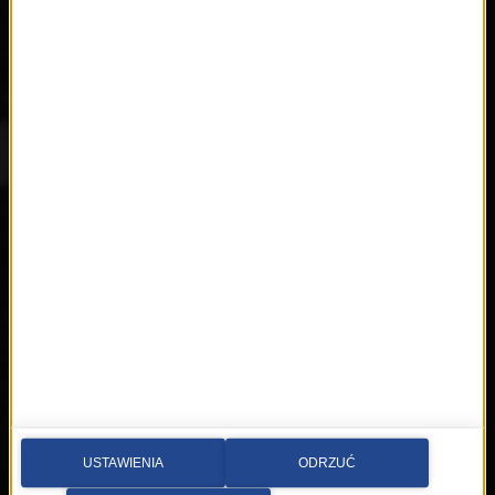
Artyści
Hop Bęc
Kontakt
Wybierz miasto
Multimedia sp. z o.o.
al. Waszyngtona 1, Kraków
Redakcja:
krakow@rmfmaxx.pl
fax: 12 662 24 76
Newsroom:
newsroom.krakow@rmfmaxx.pl
12 200 05 00
USTAWIENIA
ODRZUĆ