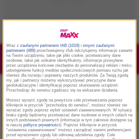
Wraz z
zaufanymi partnerami IAB (1019)
i
innymi zaufanymi
partnerami (489)
przechowujemy i/lub odczytujemy informacje zawarte
1/1
Podwójne bilety na Silesia Memoriał Kamili
na Twoim urządzeniu, takie jak pliki cookie, przetwarzamy dane
osobowe, takie jak unikalne identyfikatory, informacje przesyłane
Skolimowskiej 2026 - 23.08.2026
przez urządzenia końcowe niezbędne do personalizacji reklam i treści,
udostępnienie funkcji mediów społecznościowych pomiaru ruchu jak
również dla rozwoju i poprawny naszych produktów. Za Twoją zgodą
my, jak i partnerzy możemy wykorzystywać precyzyjne dane
geolokalizacyjne i identyfikację poprzez skanowanie urządzeń.
Justin Biebier
, tag:
Przechodząc do serwisu zgadzasz się na wskazane działania.
Możesz wyrazić zgodę na powyższe cele przetwarzania poprzez
kliknięcie w przycisk "przechodzę do serwisu", możesz również nie
wyrażać zgody poprzez wybór ustawień zaawansowanych. W sytuacji
braku zgody będziemy przetwarzać dane osobowe w innych celach na
innych podstawach prawnych (informacje w tym zakresie dostępne są
w naszej
polityce prywatności
). Poprzez kliknięcie w przycisk
"ustawienia zaawansowane" możesz zarządzać swoimi preferencjami
przed wyrażeniem zgody lub odmową udzielenia zgody. Cele