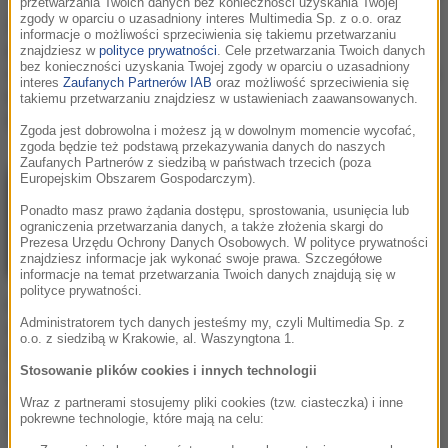
przetwarzania Twoich danych bez konieczności uzyskania Twojej
zgody w oparciu o uzasadniony interes Multimedia Sp. z o.o. oraz
Zaskakujące powiązania
Hailey Bieber reaguje na
informacje o możliwości sprzeciwienia się takiemu przetwarzaniu
papieża. Leon XIV jest
doniesienia o rzekomym
znajdziesz w
polityce prywatności
. Cele przetwarzania Twoich danych
bez konieczności uzyskania Twojej zgody w oparciu o uzasadniony
spokrewniony z
odobserwowaniu Justina
interes
Zaufanych Partnerów IAB
oraz możliwość sprzeciwienia się
Madonną i Justinem
na Instagramie: „Mam
takiemu przetwarzaniu znajdziesz w ustawieniach zaawansowanych.
Bieberem
nadzieję, że to pomoże”
Zgoda jest dobrowolna i możesz ją w dowolnym momencie wycofać,
zgoda będzie też podstawą przekazywania danych do naszych
Zaufanych Partnerów z siedzibą w państwach trzecich (poza
Europejskim Obszarem Gospodarczym).
Ponadto masz prawo żądania dostępu, sprostowania, usunięcia lub
ograniczenia przetwarzania danych, a także złożenia skargi do
Prezesa Urzędu Ochrony Danych Osobowych. W polityce prywatności
znajdziesz informacje jak wykonać swoje prawa. Szczegółowe
informacje na temat przetwarzania Twoich danych znajdują się w
polityce prywatności.
Hailey Bieber odważnie
Administratorem tych danych jesteśmy my, czyli Multimedia Sp. z
eksponuje biust w
o.o. z siedzibą w Krakowie, al. Waszyngtona 1.
kolorowej kreacji. Fani
Stosowanie plików cookies i innych technologii
oniemieli: "Jak bogini
wychodząca z morza"
Wraz z partnerami stosujemy pliki cookies (tzw. ciasteczka) i inne
pokrewne technologie, które mają na celu:
[FOTO]