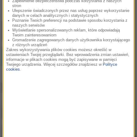
Zapewnienie bezpieczeństwa podczas korzystania z naszych
stron
Ostatnio dodane
Ulepszenie świadczonych przez nas usług poprzez wykorzystanie
danych w celach analitycznych i statystycznych
Poznanie Twoich preferencji na podstawie sposobu korzystania z
naszych serwisów
Jak skompletować wyprawkę szkolną bez
Wyświetlanie spersonalizowanych reklam, które odpowiadają
niepotrzebnych wydatków?
Twoim zainteresowaniom
Gromadzenie zagregowanych danych użytkownika korzystającego
z różnych urządzeń
Postępująca utrata biologicznej rezerwy
Zakres wykorzystywania plików cookies możesz określić w
ustawieniach Twojej przeglądarki. Bez wprowadzenia zmian ustawień,
skóry wpływająca na jej jakość i
informacje w plikach cookies mogą być zapisywane w pamięci
sprężystość
Twojego urządzenia. Więcej szczegółów znajdziesz w
Polityce
cookies
.
Najem okazjonalny 2026 – bezpieczna
inwestycja dla tych, którzy myślą o
przyszłości
Praca w Niemczech jako kierowca
zawodowy - poznaj jej największe zalety
Dlaczego warto budować środowisko