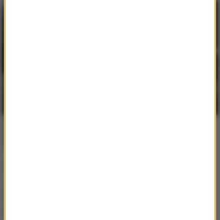
pracy w ekosystemie Apple?
Popularne informacje
Postępująca utrata biologicznej rezerwy
skóry wpływająca na jej jakość i
sprężystość
Jak skompletować wyprawkę szkolną bez
niepotrzebnych wydatków?
Popularne tematy
Instagram
Rolnik szuka żony
Taniec z gwiazdami
M jak Miłość
Dziecko
serial
Ciąża
TVN