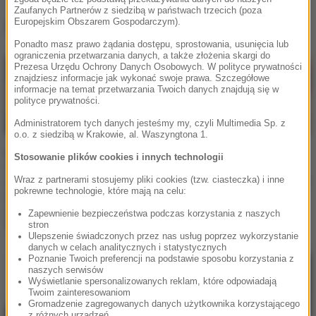
Zaufanych Partnerów z siedzibą w państwach trzecich (poza
Europejskim Obszarem Gospodarczym).
Kielce
w
RMF Extra
Ponadto masz prawo żądania dostępu, sprostowania, usunięcia lub
ograniczenia przetwarzania danych, a także złożenia skargi do
Prezesa Urzędu Ochrony Danych Osobowych. W polityce prywatności
znajdziesz informacje jak wykonać swoje prawa. Szczegółowe
informacje na temat przetwarzania Twoich danych znajdują się w
polityce prywatności.
Administratorem tych danych jesteśmy my, czyli Multimedia Sp. z
o.o. z siedzibą w Krakowie, al. Waszyngtona 1.
RMF Extra: Magiczne
RMF Extra: Festiwal
Stosowanie plików cookies i innych technologii
Zakończenie Wakacji
Magiczne Zakończenie
2021. Przed nami Przebój
Wakacji 2021. Przed nami
Wraz z partnerami stosujemy pliki cookies (tzw. ciasteczka) i inne
pokrewne technologie, które mają na celu:
Lata RMF FM i Polsatu
Świętokrzyska Gala
oraz Świętokrzyska Gala
Kabaretowa
Zapewnienie bezpieczeństwa podczas korzystania z naszych
Kabaretowa!
stron
Ulepszenie świadczonych przez nas usług poprzez wykorzystanie
danych w celach analitycznych i statystycznych
Poznanie Twoich preferencji na podstawie sposobu korzystania z
naszych serwisów
Wyświetlanie spersonalizowanych reklam, które odpowiadają
Twoim zainteresowaniom
Gromadzenie zagregowanych danych użytkownika korzystającego
z różnych urządzeń