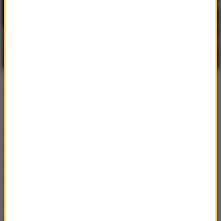
BLIK Płacę Później – czy to dobra opcja dla
studentów i osób młodych?
Popularne tematy
Instagram
Rolnik szuka żony
Taniec z gwiazdami
M jak Miłość
Dziecko
serial
Ciąża
TVN
śmierć
Eurowizja
film
YouTube
Love Island. Wyspa miłości
Anna Lewandowska
Love Island
policja
Ślub
Polsat
program
Netflix
Julia Wieniawa
Robert Lewandowski
premiera
TVP
koronawirus
zdjęcie
Seriale
Dzień Dobry TVN
metamorfoza