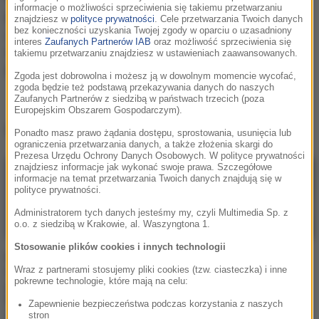
informacje o możliwości sprzeciwienia się takiemu przetwarzaniu
Bogusław Linda marzył o
znajdziesz w
polityce prywatności
. Cele przetwarzania Twoich danych
bez konieczności uzyskania Twojej zgody w oparciu o uzasadniony
znalezieniu „wielkiej
interes
Zaufanych Partnerów IAB
oraz możliwość sprzeciwienia się
miłości”. Z Lidią Popiel
takiemu przetwarzaniu znajdziesz w ustawieniach zaawansowanych.
jest od ponad 30 lat
Zgoda jest dobrowolna i możesz ją w dowolnym momencie wycofać,
zgoda będzie też podstawą przekazywania danych do naszych
Zaufanych Partnerów z siedzibą w państwach trzecich (poza
Europejskim Obszarem Gospodarczym).
Lidia Popiel
w
RMF Extra
Ponadto masz prawo żądania dostępu, sprostowania, usunięcia lub
ograniczenia przetwarzania danych, a także złożenia skargi do
Prezesa Urzędu Ochrony Danych Osobowych. W polityce prywatności
znajdziesz informacje jak wykonać swoje prawa. Szczegółowe
informacje na temat przetwarzania Twoich danych znajdują się w
polityce prywatności.
Administratorem tych danych jesteśmy my, czyli Multimedia Sp. z
o.o. z siedzibą w Krakowie, al. Waszyngtona 1.
Stosowanie plików cookies i innych technologii
RMF Extra: Bogusław
RMF Extra: Bogusław
Linda i Lidia Popiel od
Linda bez koszulki na
Wraz z partnerami stosujemy pliki cookies (tzw. ciasteczka) i inne
pokrewne technologie, które mają na celu:
ponad 30 lat są razem.
wczasach. Fani
Nie szczędzą sobie
przecierają oczy. Tak
Zapewnienie bezpieczeństwa podczas korzystania z naszych
czułych słów
wygląda dziś 70-letni
stron