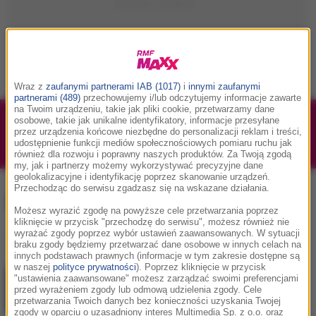
Wraz z
zaufanymi partnerami IAB (1017)
i
innymi zaufanymi
partnerami (489)
przechowujemy i/lub odczytujemy informacje zawarte
na Twoim urządzeniu, takie jak pliki cookie, przetwarzamy dane
osobowe, takie jak unikalne identyfikatory, informacje przesyłane
1/1
Podwójne bilety na Silesia Memoriał Kamili
przez urządzenia końcowe niezbędne do personalizacji reklam i treści,
Skolimowskiej 2026 - 23.08.2026
udostępnienie funkcji mediów społecznościowych pomiaru ruchu jak
również dla rozwoju i poprawny naszych produktów. Za Twoją zgodą
my, jak i partnerzy możemy wykorzystywać precyzyjne dane
geolokalizacyjne i identyfikację poprzez skanowanie urządzeń.
Przechodząc do serwisu zgadzasz się na wskazane działania.
Lidia Popiel
, tag:
Możesz wyrazić zgodę na powyższe cele przetwarzania poprzez
kliknięcie w przycisk "przechodzę do serwisu", możesz również nie
wyrażać zgody poprzez wybór ustawień zaawansowanych. W sytuacji
braku zgody będziemy przetwarzać dane osobowe w innych celach na
innych podstawach prawnych (informacje w tym zakresie dostępne są
w naszej
polityce prywatności
). Poprzez kliknięcie w przycisk
"ustawienia zaawansowane" możesz zarządzać swoimi preferencjami
przed wyrażeniem zgody lub odmową udzielenia zgody. Cele
przetwarzania Twoich danych bez konieczności uzyskania Twojej
zgody w oparciu o uzasadniony interes Multimedia Sp. z o.o. oraz