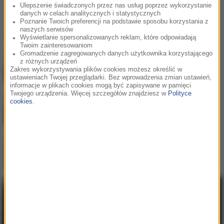
gwiazdor [WIDEO]
Ulepszenie świadczonych przez nas usług poprzez wykorzystanie
danych w celach analitycznych i statystycznych
Poznanie Twoich preferencji na podstawie sposobu korzystania z
naszych serwisów
Ostatnio dodane
Wyświetlanie spersonalizowanych reklam, które odpowiadają
Twoim zainteresowaniom
Gromadzenie zagregowanych danych użytkownika korzystającego
Najem okazjonalny 2026 – bezpieczna
z różnych urządzeń
inwestycja dla tych, którzy myślą o
Zakres wykorzystywania plików cookies możesz określić w
przyszłości
ustawieniach Twojej przeglądarki. Bez wprowadzenia zmian ustawień,
informacje w plikach cookies mogą być zapisywane w pamięci
Twojego urządzenia. Więcej szczegółów znajdziesz w
Polityce
cookies
.
Praca w Niemczech jako kierowca
zawodowy - poznaj jej największe zalety
Dlaczego warto budować środowisko
pracy w ekosystemie Apple?
Plażowanie z głową - jak bezpiecznie
wypoczywać nad morzem?