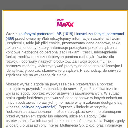
Mariah Carey oficjalnie rozpoczęła sezon
Wraz z
zaufanymi partnerami IAB (1019)
i
innymi zaufanymi partnerami
świąteczny. Niekwestionowana „Królowa
(489)
przechowujemy i/lub odczytujemy informacje zawarte na Twoim
urządzeniu, takie jak pliki cookie, przetwarzamy dane osobowe, takie
Świąt” zgodnie z tradycją opublikowała
jak unikalne identyfikatory, informacje przesyłane przez urządzenia
końcowe niezbędne do personalizacji reklam i treści, udostępnienie
nowe wideo, w którym ogłasza, że „już
funkcji mediów społecznościowych pomiaru ruchu jak również dla
rozwoju i poprawny naszych produktów. Za Twoją zgodą my, jak i
czas” rozpocząć bożonarodzeniowe
partnerzy możemy wykorzystywać precyzyjne dane geolokalizacyjne i
identyfikację poprzez skanowanie urządzeń. Przechodząc do serwisu
przygotowania.
zgadzasz się na wskazane działania.
Możesz wyrazić zgodę na powyższe cele przetwarzania poprzez
kliknięcie w przycisk "przechodzę do serwisu", możesz również nie
wyrażać zgody poprzez wybór ustawień zaawansowanych. W sytuacji
braku zgody będziemy przetwarzać dane osobowe w innych celach na
innych podstawach prawnych (informacje w tym zakresie dostępne są
w naszej
polityce prywatności
). Poprzez kliknięcie w przycisk
"ustawienia zaawansowane" możesz zarządzać swoimi preferencjami
przed wyrażeniem zgody lub odmową udzielenia zgody. Cele
przetwarzania Twoich danych bez konieczności uzyskania Twojej zgody
w oparciu o uzasadniony interes Multimedia Sp. z o.o. oraz informacje