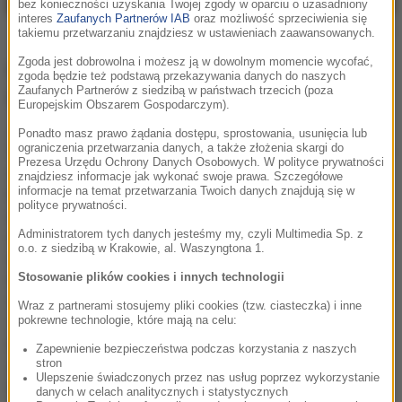
bez konieczności uzyskania Twojej zgody w oparciu o uzasadniony
interes
Zaufanych Partnerów IAB
oraz możliwość sprzeciwienia się
fot. Fokus TV
takiemu przetwarzaniu znajdziesz w ustawieniach zaawansowanych.
Zgoda jest dobrowolna i możesz ją w dowolnym momencie wycofać,
Monika i Tomek z
zgoda będzie też podstawą przekazywania danych do naszych
Zaufanych Partnerów z siedzibą w państwach trzecich (poza
Pokaniewa przekazali osobiście
Europejskim Obszarem Gospodarczym).
„Rolnicy. Podlasie” to program chętnie oglądany przez
Ponadto masz prawo żądania dostępu, sprostowania, usunięcia lub
ograniczenia przetwarzania danych, a także złożenia skargi do
widzów. Na przetrzeni ostatnich 6 lat jego bohaterowie
Prezesa Urzędu Ochrony Danych Osobowych. W polityce prywatności
zyskali rozpoznawalność i sympatię tysięcy Polaków,
znajdziesz informacje jak wykonać swoje prawa. Szczegółowe
informacje na temat przetwarzania Twoich danych znajdują się w
którzy z zaciekawieniem śledzą ich losy nie tylko na
polityce prywatności.
antenie Fokus TV, ale również w sieci. Do grona
Administratorem tych danych jesteśmy my, czyli Multimedia Sp. z
najbardziej lubianych uczestników należą m.in. Emilka z
o.o. z siedzibą w Krakowie, al. Waszyngtona 1.
Laszek, Andrzej i Gienek z Plutycz, Michał i Justyna z
Stosowanie plików cookies i innych technologii
Haciek czy
Monika i Tomek z Pokaniewa
. Ostatni z
wymienionych prowadzą rodzinne gospodarstwo
Wraz z partnerami stosujemy pliki cookies (tzw. ciasteczka) i inne
pokrewne technologie, które mają na celu:
Pokaniewo Złote Jabłko
, które działa od 2005 roku.
Małżonkowie wspólnie wychowują troje dzieci i z
Zapewnienie bezpieczeństwa podczas korzystania z naszych
stron
sukcesami rozwijają rodzinny biznes. Hodują bydło
Ulepszenie świadczonych przez nas usług poprzez wykorzystanie
holsztyno-fryzyjskie, a ich stado liczy kilkaset sztuk.
danych w celach analitycznych i statystycznych