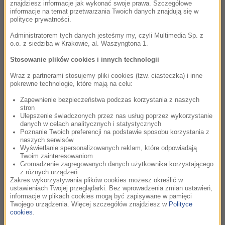
znajdziesz informacje jak wykonać swoje prawa. Szczegółowe
informacje na temat przetwarzania Twoich danych znajdują się w
polityce prywatności.
Administratorem tych danych jesteśmy my, czyli Multimedia Sp. z
o.o. z siedzibą w Krakowie, al. Waszyngtona 1.
Stosowanie plików cookies i innych technologii
Wraz z partnerami stosujemy pliki cookies (tzw. ciasteczka) i inne
pokrewne technologie, które mają na celu:
Zapewnienie bezpieczeństwa podczas korzystania z naszych
stron
Ulepszenie świadczonych przez nas usług poprzez wykorzystanie
danych w celach analitycznych i statystycznych
Poznanie Twoich preferencji na podstawie sposobu korzystania z
naszych serwisów
Wyświetlanie spersonalizowanych reklam, które odpowiadają
Twoim zainteresowaniom
Gromadzenie zagregowanych danych użytkownika korzystającego
z różnych urządzeń
Zakres wykorzystywania plików cookies możesz określić w
ustawieniach Twojej przeglądarki. Bez wprowadzenia zmian ustawień,
Oceń ten artykuł
9
1
informacje w plikach cookies mogą być zapisywane w pamięci
Twojego urządzenia. Więcej szczegółów znajdziesz w
Polityce
cookies
.
Ogólna ocena
Pitbull: Posłuchaj wywiadu dla RMF MAXXX