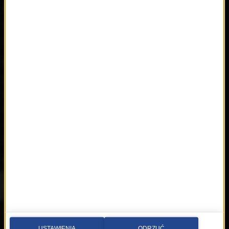
Polecamy
RMFon.pl
Świat Kobiety
Muzyka
Playlista
Hity
Nowości
Artyści
Hop Bęc
Kontakt
Wybierz miasto
Multimedia sp. z o.o.
al. Waszyngtona 1, Kraków
USTAWIENIA
ODRZUĆ