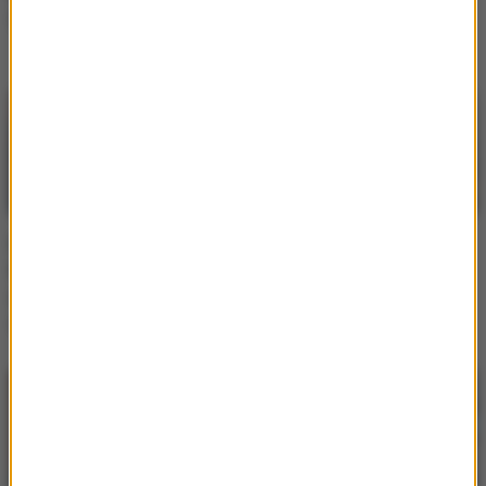
21 dzieci
Artysta już jutro wystąpi
w Polsce!
Drugi koncert Pitbulla w
Tak wyglądał Pitbull z
Polsce jednak się
włosami! Czy
odbędzie! Zaskakujący
rozpoznalibyście go
zwrot akcji
sprzed lat?