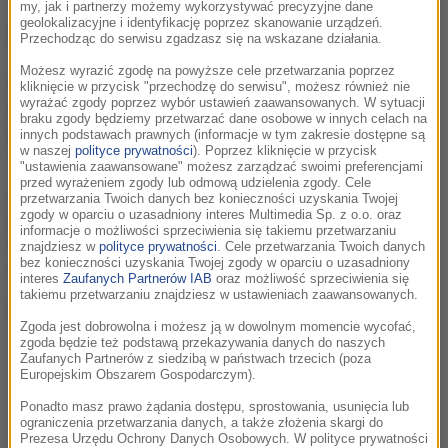
my, jak i partnerzy możemy wykorzystywać precyzyjne dane
geolokalizacyjne i identyfikację poprzez skanowanie urządzeń.
Z artystą rozmawiała Karolina Kowalska
Przechodząc do serwisu zgadzasz się na wskazane działania.
Możesz wyrazić zgodę na powyższe cele przetwarzania poprzez
W każdą sobotę o 14:00 na antenie RMF MAXXX
kliknięcie w przycisk "przechodzę do serwisu", możesz również nie
wyrażać zgody poprzez wybór ustawień zaawansowanych. W sytuacji
Karolina Kowalska
zaprasza nas na rozmowy z
braku zgody będziemy przetwarzać dane osobowe w innych celach na
gwiazdami.
innych podstawach prawnych (informacje w tym zakresie dostępne są
w naszej
polityce prywatności
). Poprzez kliknięcie w przycisk
Tym razem gościem
ShowMAXXX
a był
Pitbull
!
"ustawienia zaawansowane" możesz zarządzać swoimi preferencjami
przed wyrażeniem zgody lub odmową udzielenia zgody. Cele
Opowiedział między inymi o współpracy z Chrisem
przetwarzania Twoich danych bez konieczności uzyskania Twojej
zgody w oparciu o uzasadniony interes Multimedia Sp. z o.o. oraz
Brownem i ukrytym przekazie ich utworu Fun.
informacje o możliwości sprzeciwienia się takiemu przetwarzaniu
Podzielił się również receptą na udaną kolaborację i
znajdziesz w
polityce prywatności
. Cele przetwarzania Twoich danych
bez konieczności uzyskania Twojej zgody w oparciu o uzasadniony
swoimi wymaroznymi kolaboracjami.
interes
Zaufanych Partnerów IAB
oraz możliwość sprzeciwienia się
takiemu przetwarzaniu znajdziesz w ustawieniach zaawansowanych.
Koniecznie
posłuchaj
całego wywiadu!
Zgoda jest dobrowolna i możesz ją w dowolnym momencie wycofać,
zgoda będzie też podstawą przekazywania danych do naszych
Zaufanych Partnerów z siedzibą w państwach trzecich (poza
Europejskim Obszarem Gospodarczym).
Ponadto masz prawo żądania dostępu, sprostowania, usunięcia lub
ograniczenia przetwarzania danych, a także złożenia skargi do
Prezesa Urzędu Ochrony Danych Osobowych. W polityce prywatności