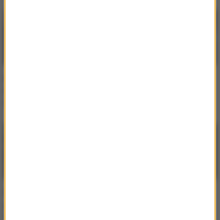
Pitbull ogłasza dwa
Pitbull ogłasza nowe
dodatkowe koncerty w
koncerty. Sprzedaż
naszym kraju!
biletów już ruszyła
Pitbull chroni życie
Tysiące „sobowtórów
prywatne przed światem.
Pitbulla” opanowuje
Krążyły pogłoski, że ma
areny koncertowe.