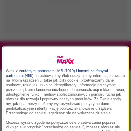
1/1
Podwójne bilety na Silesia Memoriał Kamili
Skolimowskiej 2026 - 23.08.2026
Wraz z
zaufanymi partnerami IAB (1019)
i
innymi zaufanymi
partnerami (489)
przechowujemy i/lub odczytujemy informacje zawarte
na Twoim urządzeniu, takie jak pliki cookie, przetwarzamy dane
Robin Schulz
, tag:
osobowe, takie jak unikalne identyfikatory, informacje przesyłane
przez urządzenia końcowe niezbędne do personalizacji reklam i treści,
udostępnienie funkcji mediów społecznościowych pomiaru ruchu jak
również dla rozwoju i poprawny naszych produktów. Za Twoją zgodą
my, jak i partnerzy możemy wykorzystywać precyzyjne dane
geolokalizacyjne i identyfikację poprzez skanowanie urządzeń.
Przechodząc do serwisu zgadzasz się na wskazane działania.
Możesz wyrazić zgodę na powyższe cele przetwarzania poprzez
kliknięcie w przycisk "przechodzę do serwisu", możesz również nie