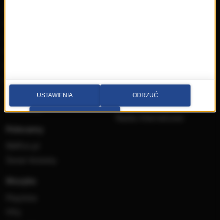
Aplikacja mobilna
Konkursy
Ramówka
Imprezy
Odbiór
Płyty
Radio on-line
Filmy
Reklama
Książki
Mapa serwisu
Multimedia
Kontakt
USTAWIENIA
ODRZUĆ
Wideo
Nadawca
Radia internetowe
PRZEJDŹ DO SERWISU
Polecamy
RMFon.pl
Świat Kobiety
Muzyka
Playlista
Hity