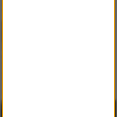
Śmiały strój kąpielowy
"Alane" zmarł w wieku 57
mało co zakrywa [FOTO]
lat
RMF Extra: Tych
utworów słuchaliśmy
najczęściej w stacjach
radiowych w I kwartale
2016 roku
Ostatnio dodane
Jak skompletować wyprawkę szkolną bez
niepotrzebnych wydatków?