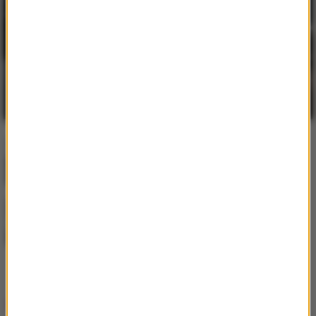
Postępująca utrata biologicznej rezerwy
skóry wpływająca na jej jakość i
sprężystość
Najem okazjonalny 2026 – bezpieczna
inwestycja dla tych, którzy myślą o
przyszłości
Praca w Niemczech jako kierowca
zawodowy - poznaj jej największe zalety
Dlaczego warto budować środowisko
pracy w ekosystemie Apple?
Popularne informacje