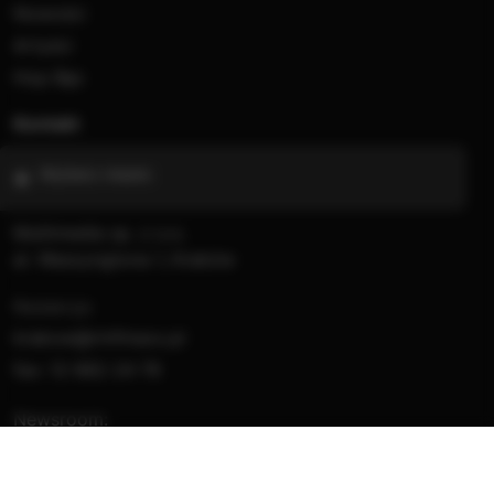
Nowości
Artyści
Hop Bęc
Kontakt
Wybierz miasto
Multimedia sp. z o.o.
al. Waszyngtona 1, Kraków
Redakcja:
krakow@rmfmaxx.pl
fax: 12 662 24 76
Newsroom:
newsroom.krakow@rmfmaxx.pl
12 200 05 00