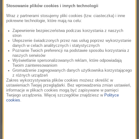
Stosowanie plików cookies i innych technologii
Wraz z partnerami stosujemy pliki cookies (tzw. ciasteczka) i inne
pokrewne technologie, które mają na celu:
Zapewnienie bezpieczeństwa podczas korzystania z naszych
Robin Schulz: Sugar w
stron
Ulepszenie świadczonych przez nas usług poprzez wykorzystanie
wersji Creamfields &
danych w celach analitycznych i statystycznych
Ushuaia
Poznanie Twoich preferencji na podstawie sposobu korzystania z
naszych serwisów
Wyświetlanie spersonalizowanych reklam, które odpowiadają
Twoim zainteresowaniom
Gromadzenie zagregowanych danych użytkownika korzystającego
Robin Schulz
w
RMF Extra
z różnych urządzeń
Zakres wykorzystywania plików cookies możesz określić w
ustawieniach Twojej przeglądarki. Bez wprowadzenia zmian ustawień,
informacje w plikach cookies mogą być zapisywane w pamięci
Twojego urządzenia. Więcej szczegółów znajdziesz w
Polityce
cookies
.
RMF Extra: Ola Ciupa
RMF Extra: Nie żyje Wes
odsłania ciało w Dubaju.
Madiko. Autor hitu