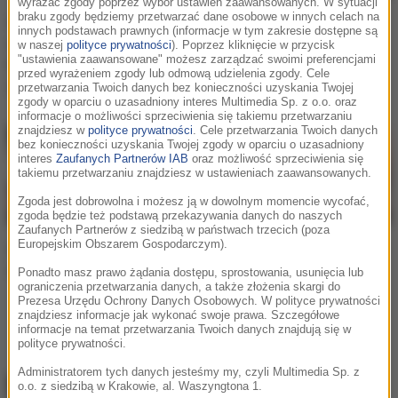
wyrażać zgody poprzez wybór ustawień zaawansowanych. W sytuacji
braku zgody będziemy przetwarzać dane osobowe w innych celach na
Ola Ciupa w kusym bikini
Starcie niemieckich
innych podstawach prawnych (informacje w tym zakresie dostępne są
u boku znanego DJ-a.
gigantów w piątek na
w naszej
polityce prywatności
). Poprzez kliknięcie w przycisk
"ustawienia zaawansowane" możesz zarządzać swoimi preferencjami
Rozpętała się burza!
Sunrise Festival 2018
przed wyrażeniem zgody lub odmową udzielenia zgody. Cele
[FOTO]
przetwarzania Twoich danych bez konieczności uzyskania Twojej
zgody w oparciu o uzasadniony interes Multimedia Sp. z o.o. oraz
informacje o możliwości sprzeciwienia się takiemu przetwarzaniu
znajdziesz w
polityce prywatności
. Cele przetwarzania Twoich danych
bez konieczności uzyskania Twojej zgody w oparciu o uzasadniony
interes
Zaufanych Partnerów IAB
oraz możliwość sprzeciwienia się
takiemu przetwarzaniu znajdziesz w ustawieniach zaawansowanych.
Zgoda jest dobrowolna i możesz ją w dowolnym momencie wycofać,
zgoda będzie też podstawą przekazywania danych do naszych
Zaufanych Partnerów z siedzibą w państwach trzecich (poza
Europejskim Obszarem Gospodarczym).
Oto pierwsi wykonawcy
Premiery w RMF MAXXX:
Sunrise Festival 2018!
Robin Schulz & David
Ponadto masz prawo żądania dostępu, sprostowania, usunięcia lub
ograniczenia przetwarzania danych, a także złożenia skargi do
Guetta - Shed A Light i
Prezesa Urzędu Ochrony Danych Osobowych. W polityce prywatności
Sean Paul feat. Dua Lipa -
znajdziesz informacje jak wykonać swoje prawa. Szczegółowe
informacje na temat przetwarzania Twoich danych znajdują się w
No Lie!
polityce prywatności.
Administratorem tych danych jesteśmy my, czyli Multimedia Sp. z
o.o. z siedzibą w Krakowie, al. Waszyngtona 1.