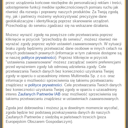
przez urządzenia końcowe niezbędne do personalizacji reklam i treści,
UOKiK bada platformy
Ceny gier na Steam w
udostępnienie funkcji mediów społecznościowych pomiaru ruchu jak
również dla rozwoju i poprawny naszych produktów. Za Twoją zgodą
sprzedające gry. Czy
Polsce wywołują
my, jak i partnerzy możemy wykorzystywać precyzyjne dane
polscy gracze
dyskusje. Co zrobić, by
geolokalizacyjne i identyfikację poprzez skanowanie urządzeń.
Przechodząc do serwisu zgadzasz się na wskazane działania.
przepłacają?
były niższe?
Możesz wyrazić zgodę na powyższe cele przetwarzania poprzez
kliknięcie w przycisk "przechodzę do serwisu", możesz również nie
wyrażać zgody poprzez wybór ustawień zaawansowanych. W sytuacji
braku zgody będziemy przetwarzać dane osobowe w innych celach na
innych podstawach prawnych (informacje w tym zakresie dostępne są
w naszej
polityce prywatności
). Poprzez kliknięcie w przycisk
"ustawienia zaawansowane" możesz zarządzać swoimi preferencjami
przed wyrażeniem zgody lub odmową udzielenia zgody. Cele
przetwarzania Twoich danych bez konieczności uzyskania Twojej
zgody w oparciu o uzasadniony interes Multimedia Sp. z o.o. oraz
Steam wreszcie
Rewolucja na Steam.
informacje o możliwości sprzeciwienia się takiemu przetwarzaniu
znajdziesz w
polityce prywatności
. Cele przetwarzania Twoich danych
powiedział "dość" takim
Ważne zmiany w
bez konieczności uzyskania Twojej zgody w oparciu o uzasadniony
graczom. To koniec
udostępnianiu gier
interes
Zaufanych Partnerów IAB
oraz możliwość sprzeciwienia się
takiemu przetwarzaniu znajdziesz w ustawieniach zaawansowanych.
bliskim
Zgoda jest dobrowolna i możesz ją w dowolnym momencie wycofać,
zgoda będzie też podstawą przekazywania danych do naszych
Zaufanych Partnerów z siedzibą w państwach trzecich (poza
Europejskim Obszarem Gospodarczym).