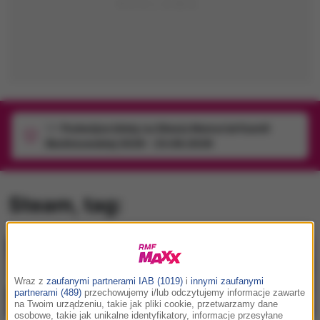
1/1
Podwójne bilety na Silesia Memoriał Kamili
Skolimowskiej 2026 - 23.08.2026
Steam
, tag:
Wraz z
zaufanymi partnerami IAB (1019)
i
innymi zaufanymi
partnerami (489)
przechowujemy i/lub odczytujemy informacje zawarte
na Twoim urządzeniu, takie jak pliki cookie, przetwarzamy dane
osobowe, takie jak unikalne identyfikatory, informacje przesyłane