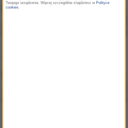
Twojego urządzenia. Więcej szczegółów znajdziesz w
Polityce
cookies
.
Steam: Znamy daty
Zimowa wyprzedaż gier
wyprzedaży gier z okazji
na STEAM – zobacz, co
Halloween, jesieni i zimy!
kupisz za totalny bezcen!
Steam: trwa zimowa
Dzisiaj rusza letnia
wyprzedaż. Zobacz, za
wyprzedaż Steam!
ile możesz kupić
Znamy godzinę startu!