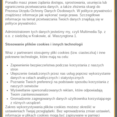
Ponadto masz prawo żądania dostępu, sprostowania, usunięcia lub
ograniczenia przetwarzania danych, a także złożenia skargi do
Prezesa Urzędu Ochrony Danych Osobowych. W polityce prywatności
znajdziesz informacje jak wykonać swoje prawa. Szczegółowe
informacje na temat przetwarzania Twoich danych znajdują się w
Supermarket Simulator
Steam rusza z zimowymi
polityce prywatności.
to nowy hit na Steamie.
promocjami! Najlepsze
Administratorem tych danych jesteśmy my, czyli Multimedia Sp. z
Możesz poprowadzić
gry, które można kupić za
o.o. z siedzibą w Krakowie, al. Waszyngtona 1.
własny sklep
grosze
Stosowanie plików cookies i innych technologii
Wraz z partnerami stosujemy pliki cookies (tzw. ciasteczka) i inne
pokrewne technologie, które mają na celu:
Zapewnienie bezpieczeństwa podczas korzystania z naszych
stron
Ulepszenie świadczonych przez nas usług poprzez wykorzystanie
danych w celach analitycznych i statystycznych
Poznanie Twoich preferencji na podstawie sposobu korzystania z
naszych serwisów
Epic Games udostępnia
Steam: Data zimowej
Wyświetlanie spersonalizowanych reklam, które odpowiadają
Twoim zainteresowaniom
grę za darmo! Była
wyprzedaży gier
Gromadzenie zagregowanych danych użytkownika korzystającego
bardzo popularna w
z różnych urządzeń
Zakres wykorzystywania plików cookies możesz określić w
zeszłym roku
ustawieniach Twojej przeglądarki. Bez wprowadzenia zmian ustawień,
informacje w plikach cookies mogą być zapisywane w pamięci