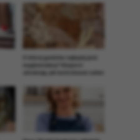
O której godzinie najlepiej jeść
węglowodany? Eksperci
zdradzają, jak kontrolować cukier