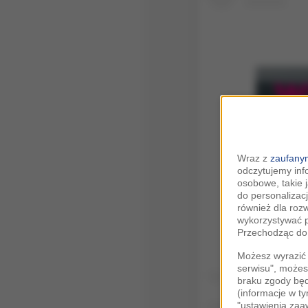
Wraz z
zaufanym
odczytujemy inf
Wysw
osobowe, takie 
do personalizacj
również dla roz
wykorzystywać p
Przechodząc do 
Możesz wyrazić 
serwisu", możes
braku zgody bę
(informacje w t
"ustawienia za