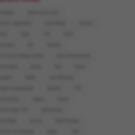
Instagram
Rolnik szuka żony
Taniec z gwiazdami
M jak Miłość
Dziecko
erial
Ciąża
TVN
śmierć
Eurowizja
film
YouTube
Love Island. Wyspa miłości
Anna Lewandowska
Love Island
policja
Ślub
Polsat
program
Netflix
Julia Wieniawa
Robert Lewandowski
premiera
TVP
koronawirus
zdjęcie
Seriale
Dzień Dobry TVN
metamorfoza
Top Model
nie żyje
Hotel Paradise
Pytanie na Śniadanie
Wideo
TVN7