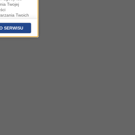
nia Twojej
ści
warzania Twoich
fanych
stawieniach
O SERWISU
 podstawą
ich (poza
warzania
ityce
na temat
owie, al.
e, które mają na