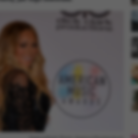
Po
Featureflash Photo Agency/Shutterstock