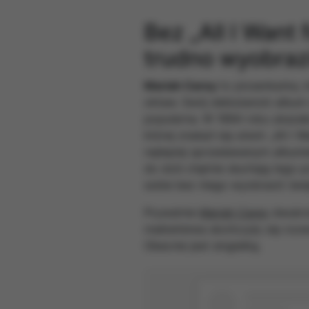
Bez „All I Want 
trudno wyobraz
Mariah Carey
to piosenkarka, 
oktaw. Swój debiutancki album 
popularna. W 1994 roku ukazała 
której znalazł się utwór „All I
najlepiej sprzedawanym albumem
do dziś chętnie słuchają tego 
sobie bez niego wyobrazić świ
Prywatnie
Mariah Carey
dwukrot
małżeństwa skończyły się rozw
Obecnie jest singielką.