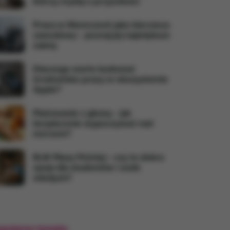
którzy myślą o przyszłości
Praca w Niemczech jako kierowca
zawodowy - poznaj jej największe
zalety
Dlaczego warto budować
środowisko pracy w ekosystemie
Apple?
Plażowanie z głową - jak
bezpiecznie wypoczywać nad
morzem?
BLIK Płacę Później – czy to dobra
opcja dla studentów i osób
młodych?
pularne tematy