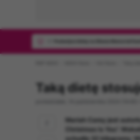
1/1
Podwójne bilety na Silesia Memoriał Ka
RMF MAXX
MAXX News
Hot News
Taką die
Taką dietę stosu
poniedziałek, 14 października 2024 (14:45)
Mariah Carey jest autork
Christmas Is You”. Woka
schudła 32 kilogramy. W