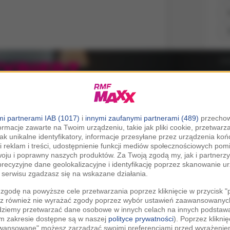
i partnerami IAB (1017)
i
innymi zaufanymi partnerami (489)
przechow
ormacje zawarte na Twoim urządzeniu, takie jak pliki cookie, przetwar
ietl ten post na Instagramie.
jak unikalne identyfikatory, informacje przesyłane przez urządzenia k
i reklam i treści, udostępnienie funkcji mediów społecznościowych pom
woju i poprawny naszych produktów. Za Twoją zgodą my, jak i partner
recyzyjne dane geolokalizacyjne i identyfikację poprzez skanowanie u
serwisu zgadzasz się na wskazane działania.
zgodę na powyższe cele przetwarzania poprzez kliknięcie w przycisk 
z również nie wyrażać zgody poprzez wybór ustawień zaawansowanych
dziemy przetwarzać dane osobowe w innych celach na innych podsta
ym zakresie dostępne są w naszej
polityce prywatności
). Poprzez kliknię
awansowane" możesz zarządzać swoimi preferencjami przed wyrażenie