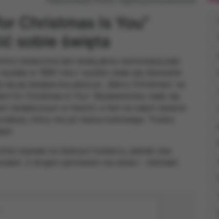
for Christmas Is You”
ić sobie święta
s
która obdarzona jest skalą głosu wynoszącą pięć
wydała w 1990 roku i szybko stała się niezwykle
się jej świąteczna płyta pt. „Merry Christmas”, na
 Want for Christmas Is You”. Wydawnictwo stało się
 świątecznym w historii, a fani na całym świecie
przeboju, który ma już status kultowego. Trudno
ęta!
nie stawała na ślubnym kobiercu, jednak oba
odem. Z drugim partnerem ma dzieci – bliźniaki.