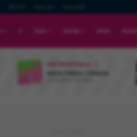
GRA FM
Radio Gra
Grupa RMF
sto
Radio
Hop Bęc
Wideo
Muzyk
RMF MAXX Dance
Sonny Fodera / Libianca
Let Me Be In Your Arms