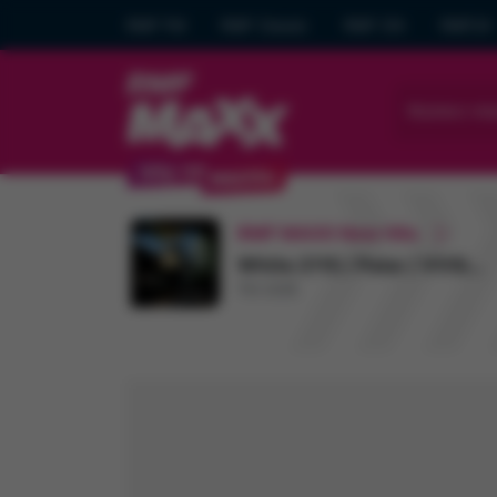
RMF FM
RMF Classic
RMF ON
RMF24
Wybierz mia
RMF MAXX New Hits
White 2115 / Palar / VVSimon / Mercury
TO COŚ