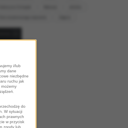
Katarzyna Cichopek
Wakacje
aktorka
Ślub od pierwszego wejrzenia
Zdjęcia
ujemy i/lub
zamy dane
ońcowe niezbędne
iaru ruchu jak
zy możemy
rządzeń.
"przechodzę do
. W sytuacji
wach prawnych
cie w przycisk
m zgody lub