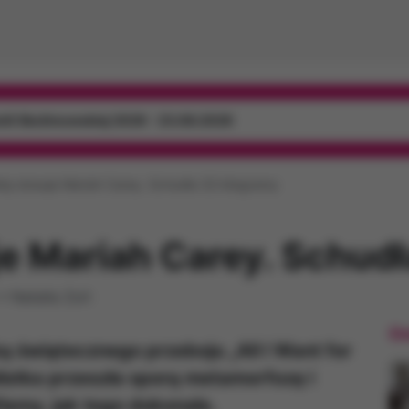
mili Skolimowskiej 2026 - 23.08.2026
tę stosuje Mariah Carey. Schudła 32 kilogramy
je Mariah Carey. Schudł
•
Natalia Zoń
Os
ą świątecznego przeboju „All I Want for
listka przeszła sporą metamorfozę i
iemy, jak tego dokonała.