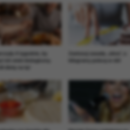
czyły 4 tygodnie, by
Zastosuj zasadę „okna”, a
ć ich wiek biologiczny.
kilogramy polecą w dół
li dietę na tę!