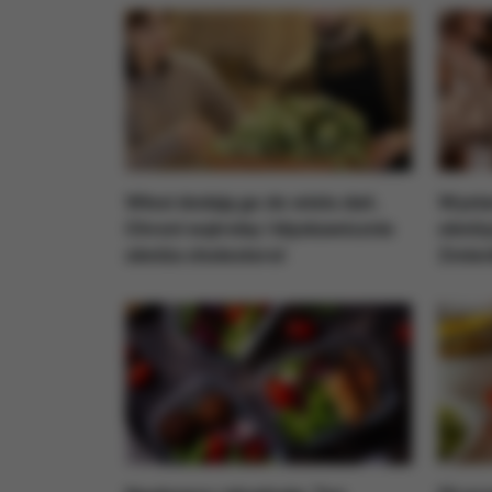
Włosi dodają go do wielu dań.
Wystar
Chroni wątrobę i błyskawicznie
obniży
obniża cholesterol
Zmieni