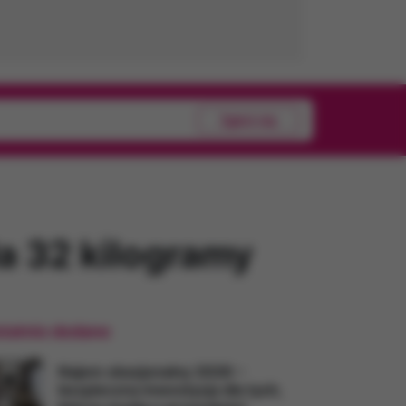
Zgłoś się
a 32 kilogramy
tatnio dodane
Najem okazjonalny 2026 –
bezpieczna inwestycja dla tych,