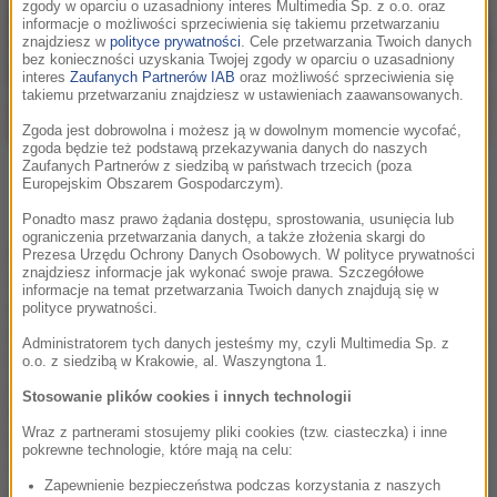
zgody w oparciu o uzasadniony interes Multimedia Sp. z o.o. oraz
informacje o możliwości sprzeciwienia się takiemu przetwarzaniu
znajdziesz w
polityce prywatności
. Cele przetwarzania Twoich danych
bez konieczności uzyskania Twojej zgody w oparciu o uzasadniony
interes
Zaufanych Partnerów IAB
oraz możliwość sprzeciwienia się
takiemu przetwarzaniu znajdziesz w ustawieniach zaawansowanych.
Zgoda jest dobrowolna i możesz ją w dowolnym momencie wycofać,
zgoda będzie też podstawą przekazywania danych do naszych
fot. Shutterstock
Zaufanych Partnerów z siedzibą w państwach trzecich (poza
Europejskim Obszarem Gospodarczym).
Ponadto masz prawo żądania dostępu, sprostowania, usunięcia lub
ograniczenia przetwarzania danych, a także złożenia skargi do
W tym sezonie
moda
na sukienki to prawdziwy miks
Prezesa Urzędu Ochrony Danych Osobowych. W polityce prywatności
znajdziesz informacje jak wykonać swoje prawa. Szczegółowe
stylów. Projektanci największych domów mody, takich
informacje na temat przetwarzania Twoich danych znajdują się w
jak Alexander McQueen, Prada, czy Louis Vuitton,
polityce prywatności.
postawili na połączenie nostalgii z nowoczesnością. Na
Administratorem tych danych jesteśmy my, czyli Multimedia Sp. z
wybiegach pojawiły się fasony inspirowane minionymi
o.o. z siedzibą w Krakowie, al. Waszyngtona 1.
dekadami, ale z nutą ekstrawagancji – zamaszyste
Stosowanie plików cookies i innych technologii
falbany, romantyczne kwiatowe printy i fantazyjne
Wraz z partnerami stosujemy pliki cookies (tzw. ciasteczka) i inne
drapowania w zupełnie nowej odsłonie. To mariaż retro
pokrewne technologie, które mają na celu:
i współczesności, który sprawia, że każda sukienka
Zapewnienie bezpieczeństwa podczas korzystania z naszych
staje się niepowtarzalna.