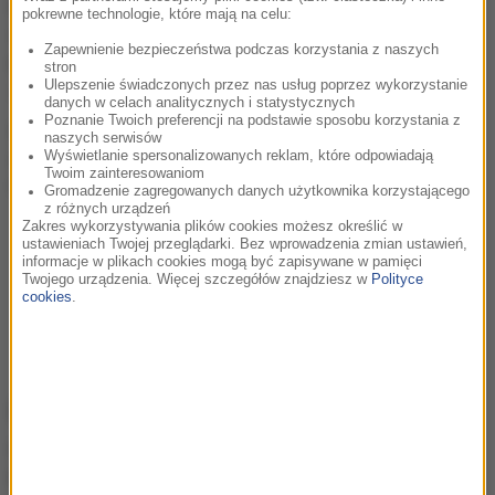
Nagranie, opublikowane 1 grudnia w mediach
pokrewne technologie, które mają na celu:
społecznościowych administracji Trumpa, opatrzono
Zapewnienie bezpieczeństwa podczas korzystania z naszych
podpisem nawiązującym do tekstu utworu:
stron
„Próbowałeś już tego? Pa, pa”.
Ulepszenie świadczonych przez nas usług poprzez wykorzystanie
danych w celach analitycznych i statystycznych
Poznanie Twoich preferencji na podstawie sposobu korzystania z
Sama
Carpenter nie kryła oburzenia
. Artystka
naszych serwisów
zareagowała natychmiast, publikując stanowczy wpis
Wyświetlanie spersonalizowanych reklam, które odpowiadają
Twoim zainteresowaniom
na platformie X.
Gromadzenie zagregowanych danych użytkownika korzystającego
z różnych urządzeń
Zakres wykorzystywania plików cookies możesz określić w
ustawieniach Twojej przeglądarki. Bez wprowadzenia zmian ustawień,
To wideo jest złe i obrzydliwe. Nigdy nie
informacje w plikach cookies mogą być zapisywane w pamięci
angażujcie mnie ani mojej muzyki do
Twojego urządzenia. Więcej szczegółów znajdziesz w
Polityce
cookies
.
promowania waszej nieludzkiej agendy
–
napisała.
Ostra odpowiedź Białego Domu
Na reakcję Carpenter błyskawicznie odpowiedziała
rzeczniczka Białego Domu, Abigail Jackson
, która w