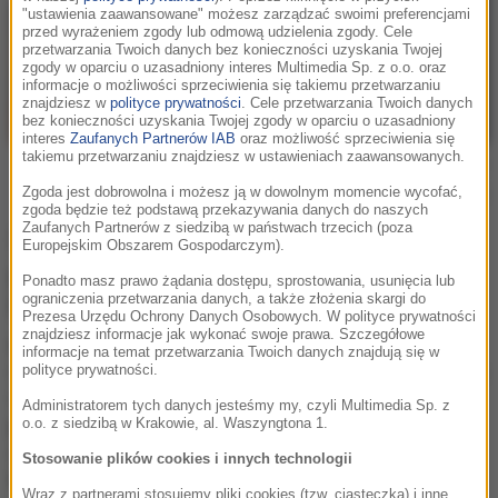
"ustawienia zaawansowane" możesz zarządzać swoimi preferencjami
przed wyrażeniem zgody lub odmową udzielenia zgody. Cele
przetwarzania Twoich danych bez konieczności uzyskania Twojej
zgody w oparciu o uzasadniony interes Multimedia Sp. z o.o. oraz
informacje o możliwości sprzeciwienia się takiemu przetwarzaniu
znajdziesz w
polityce prywatności
. Cele przetwarzania Twoich danych
bez konieczności uzyskania Twojej zgody w oparciu o uzasadniony
interes
Zaufanych Partnerów IAB
oraz możliwość sprzeciwienia się
takiemu przetwarzaniu znajdziesz w ustawieniach zaawansowanych.
fot. Scott A Garfitt/Invision/East News; ANDREW
CABALLERO-REYNOLDS/AFP/East News
Zgoda jest dobrowolna i możesz ją w dowolnym momencie wycofać,
zgoda będzie też podstawą przekazywania danych do naszych
Zaufanych Partnerów z siedzibą w państwach trzecich (poza
Sabrina Carpenter
krytykuje
Europejskim Obszarem Gospodarczym).
polityczne wykorzystanie swojego
Ponadto masz prawo żądania dostępu, sprostowania, usunięcia lub
hitu bez jej zgody
ograniczenia przetwarzania danych, a także złożenia skargi do
Prezesa Urzędu Ochrony Danych Osobowych. W polityce prywatności
znajdziesz informacje jak wykonać swoje prawa. Szczegółowe
Sabrina Carpenter
, 25-letnia gwiazda pop i laureatka
informacje na temat przetwarzania Twoich danych znajdują się w
Grammy, publicznie potępiła działania Białego Domu po
polityce prywatności.
tym, jak jej
piosenka „Juno” została wykorzystana
Administratorem tych danych jesteśmy my, czyli Multimedia Sp. z
jako podkład w materiałach wideo pokazujących
o.o. z siedzibą w Krakowie, al. Waszyngtona 1.
zatrzymania przeprowadzane przez agentów
Stosowanie plików cookies i innych technologii
Immigration and Customs Enforcement (ICE)
.
Wraz z partnerami stosujemy pliki cookies (tzw. ciasteczka) i inne