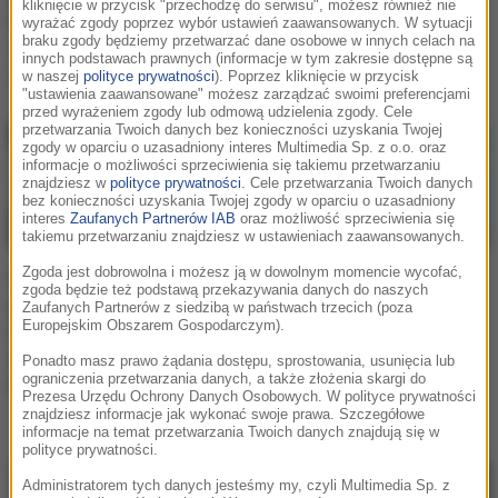
kliknięcie w przycisk "przechodzę do serwisu", możesz również nie
miłość”. Aktor
w świątecznym hicie!
wyrażać zgody poprzez wybór ustawień zaawansowanych. W sytuacji
braku zgody będziemy przetwarzać dane osobowe w innych celach na
zaprezentował się w
Oto „Mikołaj na sygnale”
innych podstawach prawnych (informacje w tym zakresie dostępne są
zaskakującym wydaniu
w naszej
polityce prywatności
). Poprzez kliknięcie w przycisk
"ustawienia zaawansowane" możesz zarządzać swoimi preferencjami
przed wyrażeniem zgody lub odmową udzielenia zgody. Cele
przetwarzania Twoich danych bez konieczności uzyskania Twojej
zgody w oparciu o uzasadniony interes Multimedia Sp. z o.o. oraz
informacje o możliwości sprzeciwienia się takiemu przetwarzaniu
znajdziesz w
polityce prywatności
. Cele przetwarzania Twoich danych
bez konieczności uzyskania Twojej zgody w oparciu o uzasadniony
interes
Zaufanych Partnerów IAB
oraz możliwość sprzeciwienia się
takiemu przetwarzaniu znajdziesz w ustawieniach zaawansowanych.
Zgoda jest dobrowolna i możesz ją w dowolnym momencie wycofać,
Wiktoria Gąsiewska i jej
Wiktoria Gąsiewska
zgoda będzie też podstawą przekazywania danych do naszych
partner "przyłapani" na
"podpadła" internautom.
Zaufanych Partnerów z siedzibą w państwach trzecich (poza
Europejskim Obszarem Gospodarczym).
wymianie czułości.
Wszystko przez
Aktorka pokazała śmiały
stylizację na komunię. "Z
Ponadto masz prawo żądania dostępu, sprostowania, usunięcia lub
ograniczenia przetwarzania danych, a także złożenia skargi do
kadr z wakacji
takim dekoltem do
Prezesa Urzędu Ochrony Danych Osobowych. W polityce prywatności
kościoła?"
znajdziesz informacje jak wykonać swoje prawa. Szczegółowe
informacje na temat przetwarzania Twoich danych znajdują się w
polityce prywatności.
Administratorem tych danych jesteśmy my, czyli Multimedia Sp. z