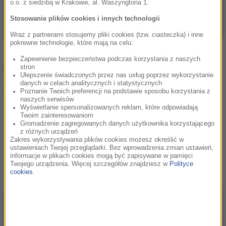
o.o. z siedzibą w Krakowie, al. Waszyngtona 1.
Stosowanie plików cookies i innych technologii
Wraz z partnerami stosujemy pliki cookies (tzw. ciasteczka) i inne
pokrewne technologie, które mają na celu:
Adam Zdrójkowski
Wiktoria Gąsiewska ma
Zapewnienie bezpieczeństwa podczas korzystania z naszych
powróci do serialu
chłopaka? To nagranie
stron
Ulepszenie świadczonych przez nas usług poprzez wykorzystanie
"Rodzinka.pl"? "Nie
sporo zdradza! [WIDEO]
danych w celach analitycznych i statystycznych
wyobrażam sobie..."
Poznanie Twoich preferencji na podstawie sposobu korzystania z
naszych serwisów
Wyświetlanie spersonalizowanych reklam, które odpowiadają
Twoim zainteresowaniom
Gromadzenie zagregowanych danych użytkownika korzystającego
1
2
3
…
22
z różnych urządzeń
Zakres wykorzystywania plików cookies możesz określić w
ustawieniach Twojej przeglądarki. Bez wprowadzenia zmian ustawień,
informacje w plikach cookies mogą być zapisywane w pamięci
Twojego urządzenia. Więcej szczegółów znajdziesz w
Polityce
Wiktoria Gąsiewska
w
RMF Extra
cookies
.