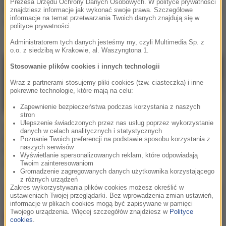
Prezesa Urzędu Ochrony Danych Osobowych. W polityce prywatności
na Tinderze. Nikt nie
nie są już parą! Wokalista
znajdziesz informacje jak wykonać swoje prawa. Szczegółowe
informacje na temat przetwarzania Twoich danych znajdują się w
wierzył, że to on
miał uderzyć swoją
polityce prywatności.
teściową
Administratorem tych danych jesteśmy my, czyli Multimedia Sp. z
o.o. z siedzibą w Krakowie, al. Waszyngtona 1.
Stosowanie plików cookies i innych technologii
Wraz z partnerami stosujemy pliki cookies (tzw. ciasteczka) i inne
pokrewne technologie, które mają na celu:
Zapewnienie bezpieczeństwa podczas korzystania z naszych
stron
Ulepszenie świadczonych przez nas usług poprzez wykorzystanie
Zayn Malik wdał się w
Gigi Hadid i Zayn Malik
danych w celach analitycznych i statystycznych
bójkę przed nowojorskim
wzięli ślub?! Zaskakujące
Poznanie Twoich preferencji na podstawie sposobu korzystania z
naszych serwisów
barem? Do sieci wyciekło
informacje trafiły do
Wyświetlanie spersonalizowanych reklam, które odpowiadają
zaskakujące wideo!
sieci!
Twoim zainteresowaniom
Gromadzenie zagregowanych danych użytkownika korzystającego
z różnych urządzeń
Zakres wykorzystywania plików cookies możesz określić w
ustawieniach Twojej przeglądarki. Bez wprowadzenia zmian ustawień,
informacje w plikach cookies mogą być zapisywane w pamięci
Twojego urządzenia. Więcej szczegółów znajdziesz w
Polityce
cookies
.