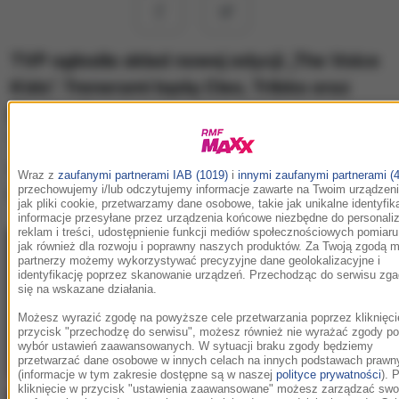
TVP ogłosiła skład nowej edycji „The Voice
Kids”. Trenerami będą Cleo, Tribbs oraz
Blanka
. Ta ostatnia zajmie miejsce
Tomsona i Barona, związanych z dziecięcą
odsłoną formatu od samego początku. Co z
Wraz z
zaufanymi partnerami IAB (1019)
i
innymi zaufanymi partnerami (
przechowujemy i/lub odczytujemy informacje zawarte na Twoim urządzeni
ich udziałem w „The Voice of Poland”?
jak pliki cookie, przetwarzamy dane osobowe, takie jak unikalne identyfika
informacje przesyłane przez urządzenia końcowe niezbędne do personaliz
reklam i treści, udostępnienie funkcji mediów społecznościowych pomiaru
jak również dla rozwoju i poprawny naszych produktów. Za Twoją zgodą my
partnerzy możemy wykorzystywać precyzyjne dane geolokalizacyjne i
identyfikację poprzez skanowanie urządzeń. Przechodząc do serwisu zg
się na wskazane działania.
Możesz wyrazić zgodę na powyższe cele przetwarzania poprzez kliknięci
przycisk "przechodzę do serwisu", możesz również nie wyrażać zgody p
wybór ustawień zaawansowanych. W sytuacji braku zgody będziemy
przetwarzać dane osobowe w innych celach na innych podstawach prawn
(informacje w tym zakresie dostępne są w naszej
polityce prywatności
). 
kliknięcie w przycisk "ustawienia zaawansowane" możesz zarządzać swo