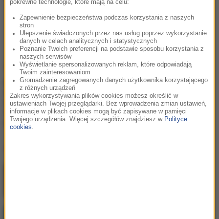
pokrewne technologie, które mają na celu:
Zapewnienie bezpieczeństwa podczas korzystania z naszych
stron
Ulepszenie świadczonych przez nas usług poprzez wykorzystanie
danych w celach analitycznych i statystycznych
Poznanie Twoich preferencji na podstawie sposobu korzystania z
naszych serwisów
Wyświetlanie spersonalizowanych reklam, które odpowiadają
Twoim zainteresowaniom
Gromadzenie zagregowanych danych użytkownika korzystającego
RMF Extra: Aplikacja
z różnych urządzeń
mObywatel na równi z
Zakres wykorzystywania plików cookies możesz określić w
dowodem osobistym?
ustawieniach Twojej przeglądarki. Bez wprowadzenia zmian ustawień,
Andruszkiewicz o
informacje w plikach cookies mogą być zapisywane w pamięci
Twojego urządzenia. Więcej szczegółów znajdziesz w
Polityce
planach rządu
cookies
.
Ostatnio dodane
Jak skompletować wyprawkę szkolną bez
niepotrzebnych wydatków?
Postępująca utrata biologicznej rezerwy