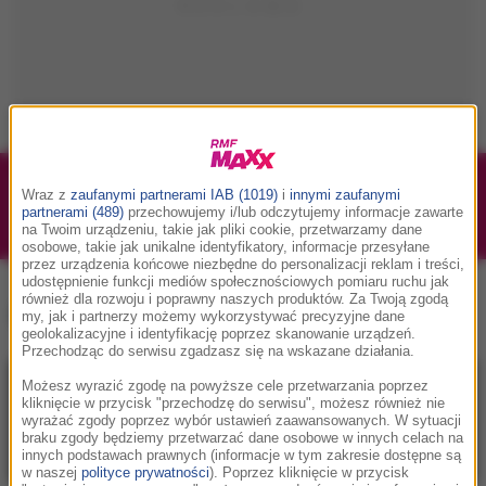
1/1
Podwójne bilety na Silesia Memoriał Kamili
Wraz z
zaufanymi partnerami IAB (1019)
i
innymi zaufanymi
partnerami (489)
przechowujemy i/lub odczytujemy informacje zawarte
Skolimowskiej 2026 - 23.08.2026
na Twoim urządzeniu, takie jak pliki cookie, przetwarzamy dane
osobowe, takie jak unikalne identyfikatory, informacje przesyłane
przez urządzenia końcowe niezbędne do personalizacji reklam i treści,
udostępnienie funkcji mediów społecznościowych pomiaru ruchu jak
aplikacja mObywatel
, tag:
również dla rozwoju i poprawny naszych produktów. Za Twoją zgodą
my, jak i partnerzy możemy wykorzystywać precyzyjne dane
geolokalizacyjne i identyfikację poprzez skanowanie urządzeń.
Przechodząc do serwisu zgadzasz się na wskazane działania.
Możesz wyrazić zgodę na powyższe cele przetwarzania poprzez
kliknięcie w przycisk "przechodzę do serwisu", możesz również nie
wyrażać zgody poprzez wybór ustawień zaawansowanych. W sytuacji
braku zgody będziemy przetwarzać dane osobowe w innych celach na
innych podstawach prawnych (informacje w tym zakresie dostępne są
w naszej
polityce prywatności
). Poprzez kliknięcie w przycisk