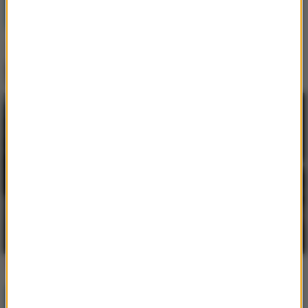
skóry wpływająca na jej jakość i
sprężystość
Najem okazjonalny 2026 – bezpieczna
inwestycja dla tych, którzy myślą o
przyszłości
Praca w Niemczech jako kierowca
zawodowy - poznaj jej największe zalety
Dlaczego warto budować środowisko
pracy w ekosystemie Apple?
Popularne informacje
Postępująca utrata biologicznej rezerwy