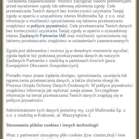
"ustawienia zaawansowane" możesz zarządzać swoimi preferencjami
przed wyrażeniem zgody lub odmową udzielenia zgody. Cele
Wielka przerwa w
Już 10 milionów Polaków
przetwarzania Twoich danych bez konieczności uzyskania Twojej
mObywatelu – aplikacja
korzysta z cyfrowych
zgody w oparciu o uzasadniony interes Multimedia Sp. z o.o. oraz
informacje o możliwości sprzeciwienia się takiemu przetwarzaniu
nie będzie działać.
dokumentów. Nadchodzą
znajdziesz w
polityce prywatności
. Cele przetwarzania Twoich danych
Sprawdź szczegóły
kolejne zmiany
bez konieczności uzyskania Twojej zgody w oparciu o uzasadniony
interes
Zaufanych Partnerów IAB
oraz możliwość sprzeciwienia się
takiemu przetwarzaniu znajdziesz w ustawieniach zaawansowanych.
Zgoda jest dobrowolna i możesz ją w dowolnym momencie wycofać,
zgoda będzie też podstawą przekazywania danych do naszych
Zaufanych Partnerów z siedzibą w państwach trzecich (poza
Europejskim Obszarem Gospodarczym).
Ponadto masz prawo żądania dostępu, sprostowania, usunięcia lub
ograniczenia przetwarzania danych, a także złożenia skargi do
Prezesa Urzędu Ochrony Danych Osobowych. W polityce prywatności
Aplikacja jak dowód
znajdziesz informacje jak wykonać swoje prawa. Szczegółowe
osobisty? Rząd
informacje na temat przetwarzania Twoich danych znajdują się w
polityce prywatności.
zapowiada zmiany w
mObywatel
Administratorem tych danych jesteśmy my, czyli Multimedia Sp. z
o.o. z siedzibą w Krakowie, al. Waszyngtona 1.
Stosowanie plików cookies i innych technologii
aplikacja mObywatel
w
RMF Extra
Wraz z partnerami stosujemy pliki cookies (tzw. ciasteczka) i inne