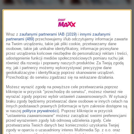
Czy popularny wśród
Pokazał klasę! Takie
kierowców Yanosik jest
rzeczy tylko w Rosji
legalny?
Wraz z
zaufanymi partnerami IAB (1019)
i
innymi zaufanymi
partnerami (489)
przechowujemy i/lub odczytujemy informacje zawarte
na Twoim urządzeniu, takie jak pliki cookie, przetwarzamy dane
osobowe, takie jak unikalne identyfikatory, informacje przesyłane
przez urządzenia końcowe niezbędne do personalizacji reklam i treści,
udostępnienie funkcji mediów społecznościowych pomiaru ruchu jak
również dla rozwoju i poprawny naszych produktów. Za Twoją zgodą
my, jak i partnerzy możemy wykorzystywać precyzyjne dane
geolokalizacyjne i identyfikację poprzez skanowanie urządzeń.
Przechodząc do serwisu zgadzasz się na wskazane działania.
Najbrzydsze auta świata?
Możesz wyrazić zgodę na powyższe cele przetwarzania poprzez
kliknięcie w przycisk "przechodzę do serwisu", możesz również nie
wyrażać zgody poprzez wybór ustawień zaawansowanych. W sytuacji
braku zgody będziemy przetwarzać dane osobowe w innych celach na
moto
w
RMF Extra
innych podstawach prawnych (informacje w tym zakresie dostępne są
w naszej
polityce prywatności
). Poprzez kliknięcie w przycisk
"ustawienia zaawansowane" możesz zarządzać swoimi preferencjami
przed wyrażeniem zgody lub odmową udzielenia zgody. Cele
przetwarzania Twoich danych bez konieczności uzyskania Twojej
zgody w oparciu o uzasadniony interes Multimedia Sp. z o.o. oraz