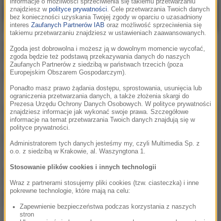
informacje o możliwości sprzeciwienia się takiemu przetwarzaniu
znajdziesz w
polityce prywatności
. Cele przetwarzania Twoich danych
bez konieczności uzyskania Twojej zgody w oparciu o uzasadniony
interes
Zaufanych Partnerów IAB
oraz możliwość sprzeciwienia się
takiemu przetwarzaniu znajdziesz w ustawieniach zaawansowanych.
RMF Extra: Nowe zdjęcie
RMF Extra: Maseczki
Zgoda jest dobrowolna i możesz ją w dowolnym momencie wycofać,
Małgorzaty Rozenek.
specjalnie na komunię?
zgoda będzie też podstawą przekazywania danych do naszych
"Dzidziuś Majdana" -
Firmy prześcigają się w
Zaufanych Partnerów z siedzibą w państwach trzecich (poza
Europejskim Obszarem Gospodarczym).
komentuje mąż
pomysłach
"Perfekcyjnej"
Ponadto masz prawo żądania dostępu, sprostowania, usunięcia lub
ograniczenia przetwarzania danych, a także złożenia skargi do
Prezesa Urzędu Ochrony Danych Osobowych. W polityce prywatności
znajdziesz informacje jak wykonać swoje prawa. Szczegółowe
informacje na temat przetwarzania Twoich danych znajdują się w
polityce prywatności.
Administratorem tych danych jesteśmy my, czyli Multimedia Sp. z
o.o. z siedzibą w Krakowie, al. Waszyngtona 1.
Stosowanie plików cookies i innych technologii
RMF Extra: Małgorzata
RMF Extra: "Rolnik szuka
Socha z dziećmi. Aktorka
żony". Anna i Grzegorz
Wraz z partnerami stosujemy pliki cookies (tzw. ciasteczka) i inne
pokrewne technologie, które mają na celu:
pomysłowo spędza czas
Bardowscy odwołali
na kwarantannie
ważną uroczystość
Zapewnienie bezpieczeństwa podczas korzystania z naszych
rodzinną. Powodem
stron