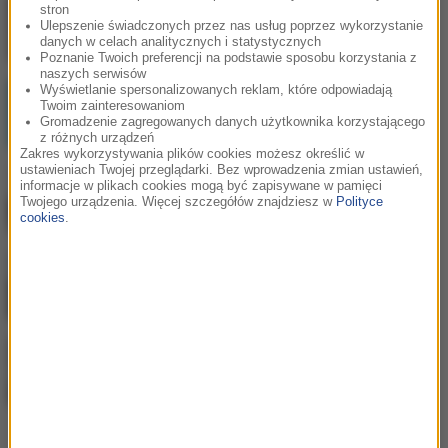
stron
Jak skompletować wyprawkę szkolną bez
Ulepszenie świadczonych przez nas usług poprzez wykorzystanie
niepotrzebnych wydatków?
danych w celach analitycznych i statystycznych
Poznanie Twoich preferencji na podstawie sposobu korzystania z
naszych serwisów
Postępująca utrata biologicznej rezerwy
Wyświetlanie spersonalizowanych reklam, które odpowiadają
Twoim zainteresowaniom
skóry wpływająca na jej jakość i
Gromadzenie zagregowanych danych użytkownika korzystającego
sprężystość
z różnych urządzeń
Zakres wykorzystywania plików cookies możesz określić w
ustawieniach Twojej przeglądarki. Bez wprowadzenia zmian ustawień,
Najem okazjonalny 2026 – bezpieczna
informacje w plikach cookies mogą być zapisywane w pamięci
inwestycja dla tych, którzy myślą o
Twojego urządzenia. Więcej szczegółów znajdziesz w
Polityce
przyszłości
cookies
.
Praca w Niemczech jako kierowca
zawodowy - poznaj jej największe zalety
Dlaczego warto budować środowisko
pracy w ekosystemie Apple?