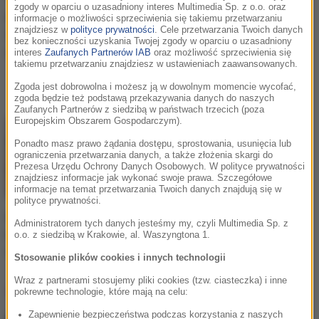
zgody w oparciu o uzasadniony interes Multimedia Sp. z o.o. oraz
Nowy kurator Britney
Trauma Britney Spears.
informacje o możliwości sprzeciwienia się takiemu przetwarzaniu
znajdziesz w
polityce prywatności
. Cele przetwarzania Twoich danych
Spears. Gorszy od jej
Samotna i pozbawiona
bez konieczności uzyskania Twojej zgody w oparciu o uzasadniony
ojca?
bliskich. Czy
interes
Zaufanych Partnerów IAB
oraz możliwość sprzeciwienia się
takiemu przetwarzaniu znajdziesz w ustawieniach zaawansowanych.
nieszczęścia artystki
kiedyś się skończą?
Zgoda jest dobrowolna i możesz ją w dowolnym momencie wycofać,
zgoda będzie też podstawą przekazywania danych do naszych
Zaufanych Partnerów z siedzibą w państwach trzecich (poza
Europejskim Obszarem Gospodarczym).
Ponadto masz prawo żądania dostępu, sprostowania, usunięcia lub
ograniczenia przetwarzania danych, a także złożenia skargi do
Prezesa Urzędu Ochrony Danych Osobowych. W polityce prywatności
znajdziesz informacje jak wykonać swoje prawa. Szczegółowe
informacje na temat przetwarzania Twoich danych znajdują się w
polityce prywatności.
Britney wygrała. Wielki
Administratorem tych danych jesteśmy my, czyli Multimedia Sp. z
krok gwiazdy w walce o
o.o. z siedzibą w Krakowie, al. Waszyngtona 1.
wolność!
Stosowanie plików cookies i innych technologii
Wraz z partnerami stosujemy pliki cookies (tzw. ciasteczka) i inne
Ostatnio dodane
pokrewne technologie, które mają na celu:
Zapewnienie bezpieczeństwa podczas korzystania z naszych