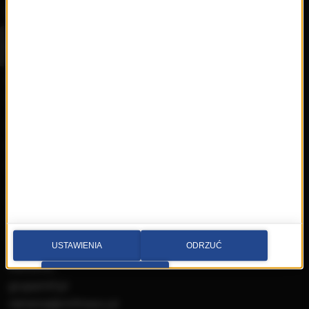
Kontakt
Wybierz miasto
Multimedia sp. z o.o.
al. Waszyngtona 1, Kraków
Redakcja:
krakow@rmfmaxx.pl
fax: 12 662 24 76
Newsroom:
newsroom.krakow@rmfmaxx.pl
12 200 05 00
USTAWIENIA
ODRZUĆ
Reklama:
PRZEJDŹ DO SERWISU
gruparmf.pl
reklama@rmfmaxx.pl