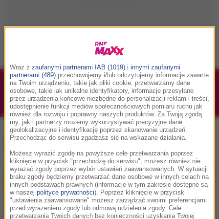
Wraz z
zaufanymi partnerami IAB (1019)
i
innymi zaufanymi
partnerami (489)
przechowujemy i/lub odczytujemy informacje zawarte
na Twoim urządzeniu, takie jak pliki cookie, przetwarzamy dane
1/1
Podwójne bilety na Silesia Memoriał Kamili
osobowe, takie jak unikalne identyfikatory, informacje przesyłane
Skolimowskiej 2026 - 23.08.2026
przez urządzenia końcowe niezbędne do personalizacji reklam i treści,
udostępnienie funkcji mediów społecznościowych pomiaru ruchu jak
również dla rozwoju i poprawny naszych produktów. Za Twoją zgodą
my, jak i partnerzy możemy wykorzystywać precyzyjne dane
geolokalizacyjne i identyfikację poprzez skanowanie urządzeń.
prawnik Britney Spears
, tag:
Przechodząc do serwisu zgadzasz się na wskazane działania.
Możesz wyrazić zgodę na powyższe cele przetwarzania poprzez
kliknięcie w przycisk "przechodzę do serwisu", możesz również nie
wyrażać zgody poprzez wybór ustawień zaawansowanych. W sytuacji
braku zgody będziemy przetwarzać dane osobowe w innych celach na
innych podstawach prawnych (informacje w tym zakresie dostępne są
w naszej
polityce prywatności
). Poprzez kliknięcie w przycisk
"ustawienia zaawansowane" możesz zarządzać swoimi preferencjami
przed wyrażeniem zgody lub odmową udzielenia zgody. Cele
przetwarzania Twoich danych bez konieczności uzyskania Twojej