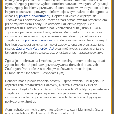
wyrażać zgody poprzez wybór ustawień zaawansowanych. W sytuacji
braku zgody będziemy przetwarzać dane osobowe w innych celach na
innych podstawach prawnych (informacje w tym zakresie dostępne są
Zdjęcie do dowodu. Zrobi
w naszej
polityce prywatności
). Poprzez kliknięcie w przycisk
"ustawienia zaawansowane" możesz zarządzać swoimi preferencjami
to mObywatel – koniec z
przed wyrażeniem zgody lub odmową udzielenia zgody. Cele
wizytą u fotografa!
przetwarzania Twoich danych bez konieczności uzyskania Twojej
zgody w oparciu o uzasadniony interes Multimedia Sp. z o.o. oraz
informacje o możliwości sprzeciwienia się takiemu przetwarzaniu
znajdziesz w
polityce prywatności
. Cele przetwarzania Twoich danych
bez konieczności uzyskania Twojej zgody w oparciu o uzasadniony
zdjęcie do dowodu osobistego
w
RMF Extra
interes
Zaufanych Partnerów IAB
oraz możliwość sprzeciwienia się
takiemu przetwarzaniu znajdziesz w ustawieniach zaawansowanych.
Zgoda jest dobrowolna i możesz ją w dowolnym momencie wycofać,
zgoda będzie też podstawą przekazywania danych do naszych
Zaufanych Partnerów z siedzibą w państwach trzecich (poza
Europejskim Obszarem Gospodarczym).
Ponadto masz prawo żądania dostępu, sprostowania, usunięcia lub
ograniczenia przetwarzania danych, a także złożenia skargi do
Prezesa Urzędu Ochrony Danych Osobowych. W polityce prywatności
znajdziesz informacje jak wykonać swoje prawa. Szczegółowe
RMF Extra: "M jak miłość".
RMF Extra: "BrzydUla 2",
informacje na temat przetwarzania Twoich danych znajdują się w
Jedna z bohaterek
odcinek 42. A jednak
polityce prywatności.
targnie się na swoje
romans?! Namiętny
życie! Czy Julia
pocałunek Uli i Artura!
Administratorem tych danych jesteśmy my, czyli Multimedia Sp. z
o.o. z siedzibą w Krakowie, al. Waszyngtona 1.