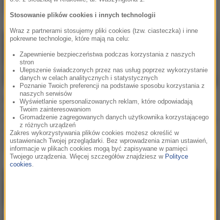
przeżyje? [CO SIĘ
[STRESZCZENIE
WYDARZY]
ODCINKA]
Stosowanie plików cookies i innych technologii
Wraz z partnerami stosujemy pliki cookies (tzw. ciasteczka) i inne
pokrewne technologie, które mają na celu:
Zapewnienie bezpieczeństwa podczas korzystania z naszych
stron
Ulepszenie świadczonych przez nas usług poprzez wykorzystanie
danych w celach analitycznych i statystycznych
Poznanie Twoich preferencji na podstawie sposobu korzystania z
naszych serwisów
RMF Extra: "BrzydUla 2",
RMF Extra: "BrzydUla 2",
Wyświetlanie spersonalizowanych reklam, które odpowiadają
odcinek 40. Ula będzie
odcinek 36. Tajemnica
Twoim zainteresowaniom
Gromadzenie zagregowanych danych użytkownika korzystającego
miała romans z
wyjdzie na jaw. Kto dowie
z różnych urządzeń
Arturem?!
się o romansie?!
Zakres wykorzystywania plików cookies możesz określić w
[STRESZCZENIE
[STRESZCZENIE
ustawieniach Twojej przeglądarki. Bez wprowadzenia zmian ustawień,
ODCINKA]
ODCINKA]
informacje w plikach cookies mogą być zapisywane w pamięci
Twojego urządzenia. Więcej szczegółów znajdziesz w
Polityce
cookies
.