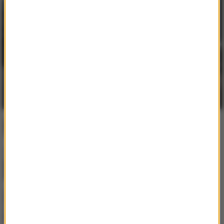
Ostatnio dodane
Jak skompletować wyprawkę szkolną bez
niepotrzebnych wydatków?
Postępująca utrata biologicznej rezerwy
skóry wpływająca na jej jakość i
sprężystość
Najem okazjonalny 2026 – bezpieczna
inwestycja dla tych, którzy myślą o
przyszłości
Praca w Niemczech jako kierowca
zawodowy - poznaj jej największe zalety
Dlaczego warto budować środowisko
pracy w ekosystemie Apple?