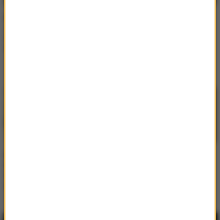
RMF Extra: "M jak Miłość".
RMF Extra: "BrzydUla 2",
Janek zamordowany na
odcinek 33. To koniec
służbie?! Dramatyczne
miłości?! Ula i Maciek nie
wydarzenia w serialu!
mogą w to uwierzyć!
[STRESZCZENIE
ODCINKA]
RMF Extra: "BrzydUla" po
RMF Extra: "Przyjaciółki".
latach. Wiemy, co się
Zuza zauroczona
wydarzy! Kiedy nowe
Igorem? Co wydarzy się
odcinki?
w dzisiejszym odcinku?
[ZWIASTUN]