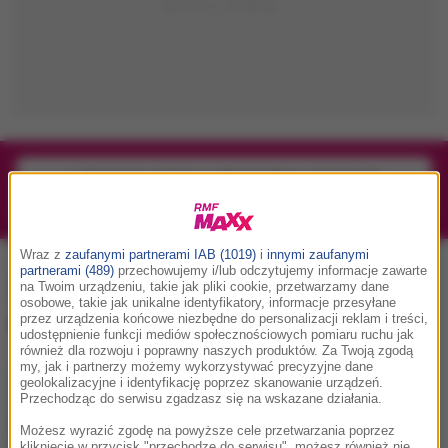
1/1
Podwójne bilety na Silesia Memoriał Kamili
Skolimowskiej 2026 - 23.08.2026
Wraz z
zaufanymi partnerami IAB (1019)
i
innymi zaufanymi
partnerami (489)
przechowujemy i/lub odczytujemy informacje zawarte
zdjęcie do dowodu
na Twoim urządzeniu, takie jak pliki cookie, przetwarzamy dane
osobowe, takie jak unikalne identyfikatory, informacje przesyłane
osobistego
, tag:
przez urządzenia końcowe niezbędne do personalizacji reklam i treści,
udostępnienie funkcji mediów społecznościowych pomiaru ruchu jak
również dla rozwoju i poprawny naszych produktów. Za Twoją zgodą
my, jak i partnerzy możemy wykorzystywać precyzyjne dane
geolokalizacyjne i identyfikację poprzez skanowanie urządzeń.
Przechodząc do serwisu zgadzasz się na wskazane działania.
Możesz wyrazić zgodę na powyższe cele przetwarzania poprzez
kliknięcie w przycisk "przechodzę do serwisu", możesz również nie