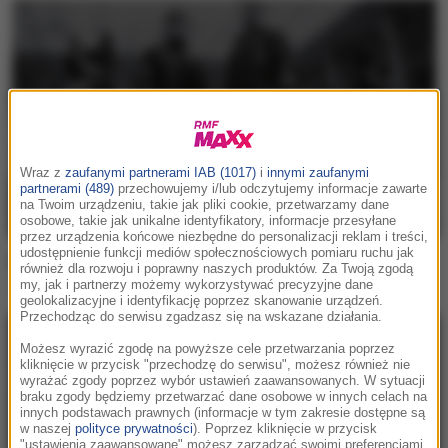
Wraz z
zaufanymi partnerami IAB (1017)
i
innymi zaufanymi
partnerami (489)
przechowujemy i/lub odczytujemy informacje zawarte
na Twoim urządzeniu, takie jak pliki cookie, przetwarzamy dane
osobowe, takie jak unikalne identyfikatory, informacje przesyłane
przez urządzenia końcowe niezbędne do personalizacji reklam i treści,
udostępnienie funkcji mediów społecznościowych pomiaru ruchu jak
PRO8L3M / Brodka
również dla rozwoju i poprawny naszych produktów. Za Twoją zgodą
Żar
my, jak i partnerzy możemy wykorzystywać precyzyjne dane
geolokalizacyjne i identyfikację poprzez skanowanie urządzeń.
Przechodząc do serwisu zgadzasz się na wskazane działania.
Możesz wyrazić zgodę na powyższe cele przetwarzania poprzez
kliknięcie w przycisk "przechodzę do serwisu", możesz również nie
wyrażać zgody poprzez wybór ustawień zaawansowanych. W sytuacji
braku zgody będziemy przetwarzać dane osobowe w innych celach na
innych podstawach prawnych (informacje w tym zakresie dostępne są
w naszej
polityce prywatności
). Poprzez kliknięcie w przycisk
"ustawienia zaawansowane" możesz zarządzać swoimi preferencjami