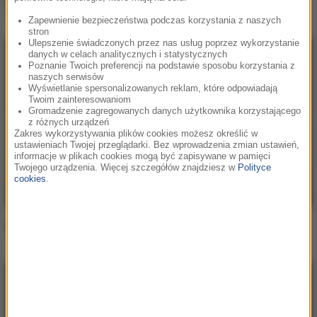
Brodka
Wpław
Zapewnienie bezpieczeństwa podczas korzystania z naszych
stron
Ulepszenie świadczonych przez nas usług poprzez wykorzystanie
danych w celach analitycznych i statystycznych
Poznanie Twoich preferencji na podstawie sposobu korzystania z
naszych serwisów
Wyświetlanie spersonalizowanych reklam, które odpowiadają
Twoim zainteresowaniom
Gromadzenie zagregowanych danych użytkownika korzystającego
z różnych urządzeń
Zakres wykorzystywania plików cookies możesz określić w
ustawieniach Twojej przeglądarki. Bez wprowadzenia zmian ustawień,
informacje w plikach cookies mogą być zapisywane w pamięci
Twojego urządzenia. Więcej szczegółów znajdziesz w
Polityce
cookies
.
Brodka / Coals
Taka to zima