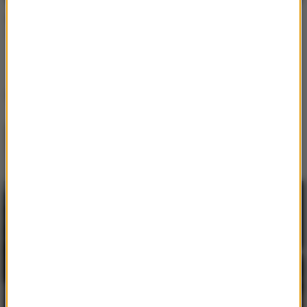
Cameron Whitcomb
Kingdom of Fear
Inne utwory tego wykonawcy
Cameron Whitcomb
Kingdom of Fear
Lista Hop Bęc
LUMI!X
1