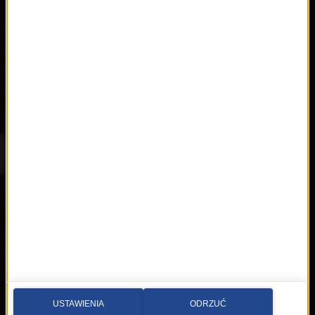
Playlista
Hity
Nowości
Artyści
Hop Bęc
Kontakt
Wybierz miasto
Multimedia sp. z o.o.
al. Waszyngtona 1, Kraków
Redakcja:
krakow@rmfmaxx.pl
fax: 12 662 24 76
USTAWIENIA
ODRZUĆ
Newsroom: