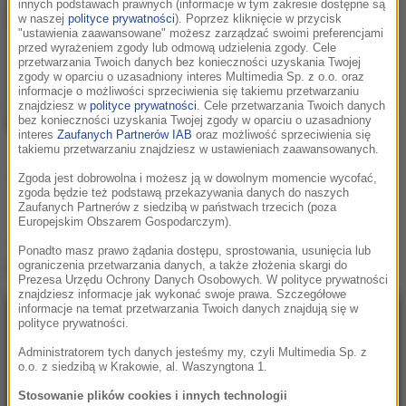
innych podstawach prawnych (informacje w tym zakresie dostępne są
Cameron Whitcomb
w naszej
polityce prywatności
). Poprzez kliknięcie w przycisk
"ustawienia zaawansowane" możesz zarządzać swoimi preferencjami
Kingdom of Fear
przed wyrażeniem zgody lub odmową udzielenia zgody. Cele
przetwarzania Twoich danych bez konieczności uzyskania Twojej
zgody w oparciu o uzasadniony interes Multimedia Sp. z o.o. oraz
informacje o możliwości sprzeciwienia się takiemu przetwarzaniu
znajdziesz w
polityce prywatności
. Cele przetwarzania Twoich danych
bez konieczności uzyskania Twojej zgody w oparciu o uzasadniony
interes
Zaufanych Partnerów IAB
oraz możliwość sprzeciwienia się
takiemu przetwarzaniu znajdziesz w ustawieniach zaawansowanych.
Podziel się:
Zgoda jest dobrowolna i możesz ją w dowolnym momencie wycofać,
zgoda będzie też podstawą przekazywania danych do naszych
Zaufanych Partnerów z siedzibą w państwach trzecich (poza
Europejskim Obszarem Gospodarczym).
Teledysk
Cameron Whitcomb - Kingdom of
Ponadto masz prawo żądania dostępu, sprostowania, usunięcia lub
Fear
:
ograniczenia przetwarzania danych, a także złożenia skargi do
Prezesa Urzędu Ochrony Danych Osobowych. W polityce prywatności
znajdziesz informacje jak wykonać swoje prawa. Szczegółowe
informacje na temat przetwarzania Twoich danych znajdują się w
polityce prywatności.
Administratorem tych danych jesteśmy my, czyli Multimedia Sp. z
o.o. z siedzibą w Krakowie, al. Waszyngtona 1.
Stosowanie plików cookies i innych technologii