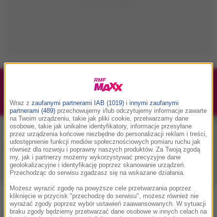
1/1
Podwójne bilety na Silesia Memoriał Kamili
Skolimowskiej 2026 - 23.08.2026
Wraz z
zaufanymi partnerami IAB (1019)
i
innymi zaufanymi
partnerami (489)
przechowujemy i/lub odczytujemy informacje zawarte
na Twoim urządzeniu, takie jak pliki cookie, przetwarzamy dane
osobowe, takie jak unikalne identyfikatory, informacje przesyłane
przez urządzenia końcowe niezbędne do personalizacji reklam i treści,
udostępnienie funkcji mediów społecznościowych pomiaru ruchu jak
Muzyka w RMF MAXX
również dla rozwoju i poprawny naszych produktów. Za Twoją zgodą
my, jak i partnerzy możemy wykorzystywać precyzyjne dane
geolokalizacyjne i identyfikację poprzez skanowanie urządzeń.
Przechodząc do serwisu zgadzasz się na wskazane działania.
Playlista
Hity
Nowości muzyczne
Możesz wyrazić zgodę na powyższe cele przetwarzania poprzez
kliknięcie w przycisk "przechodzę do serwisu", możesz również nie
wyrażać zgody poprzez wybór ustawień zaawansowanych. W sytuacji
braku zgody będziemy przetwarzać dane osobowe w innych celach na