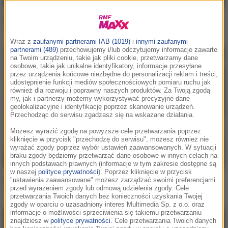
PRO8L3M / Daria Zawiałow
Na Ostatnią Chwilę
Wraz z
zaufanymi partnerami IAB (1019)
i
innymi zaufanymi
partnerami (489)
przechowujemy i/lub odczytujemy informacje zawarte
na Twoim urządzeniu, takie jak pliki cookie, przetwarzamy dane
osobowe, takie jak unikalne identyfikatory, informacje przesyłane
przez urządzenia końcowe niezbędne do personalizacji reklam i treści,
udostępnienie funkcji mediów społecznościowych pomiaru ruchu jak
również dla rozwoju i poprawny naszych produktów. Za Twoją zgodą
my, jak i partnerzy możemy wykorzystywać precyzyjne dane
geolokalizacyjne i identyfikację poprzez skanowanie urządzeń.
Przechodząc do serwisu zgadzasz się na wskazane działania.
Możesz wyrazić zgodę na powyższe cele przetwarzania poprzez
kliknięcie w przycisk "przechodzę do serwisu", możesz również nie
wyrażać zgody poprzez wybór ustawień zaawansowanych. W sytuacji
braku zgody będziemy przetwarzać dane osobowe w innych celach na
innych podstawach prawnych (informacje w tym zakresie dostępne są
w naszej
polityce prywatności
). Poprzez kliknięcie w przycisk
Kacperczyk / Daria Zawiałow
"ustawienia zaawansowane" możesz zarządzać swoimi preferencjami
przed wyrażeniem zgody lub odmową udzielenia zgody. Cele
Gdzie trafia miłość, gdy umiera
przetwarzania Twoich danych bez konieczności uzyskania Twojej
zgody w oparciu o uzasadniony interes Multimedia Sp. z o.o. oraz
informacje o możliwości sprzeciwienia się takiemu przetwarzaniu
znajdziesz w
polityce prywatności
. Cele przetwarzania Twoich danych