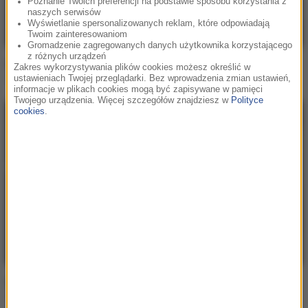
Poznanie Twoich preferencji na podstawie sposobu korzystania z
naszych serwisów
Wyświetlanie spersonalizowanych reklam, które odpowiadają
Twoim zainteresowaniom
Gromadzenie zagregowanych danych użytkownika korzystającego
z różnych urządzeń
Daria Zawiałow
Zakres wykorzystywania plików cookies możesz określić w
Malinowy chruśniak
ustawieniach Twojej przeglądarki. Bez wprowadzenia zmian ustawień,
informacje w plikach cookies mogą być zapisywane w pamięci
Twojego urządzenia. Więcej szczegółów znajdziesz w
Polityce
cookies
.
Daria Zawiałow / Artur Rojek
Dziwna