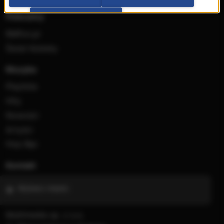
Radia internetowe
Polecamy
PRZEJDŹ DO SERWISU
RMFon.pl
Świat Kobiety
Muzyka
Playlista
Hity
Nowości
Artyści
Hop Bęc
Kontakt
Wybierz miasto
Multimedia sp. z o.o.