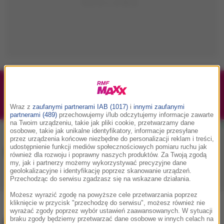
1/1
Podwójne bilety na Silesia Memoriał Kamili
Skolimowskiej 2026 - 23.08.2026
Wraz z
zaufanymi partnerami IAB (1017)
i
innymi zaufanymi
partnerami (489)
przechowujemy i/lub odczytujemy informacje zawarte
na Twoim urządzeniu, takie jak pliki cookie, przetwarzamy dane
osobowe, takie jak unikalne identyfikatory, informacje przesyłane
przez urządzenia końcowe niezbędne do personalizacji reklam i treści,
udostępnienie funkcji mediów społecznościowych pomiaru ruchu jak
Muzyka w RMF MAXX
również dla rozwoju i poprawny naszych produktów. Za Twoją zgodą
my, jak i partnerzy możemy wykorzystywać precyzyjne dane
geolokalizacyjne i identyfikację poprzez skanowanie urządzeń.
Przechodząc do serwisu zgadzasz się na wskazane działania.
Playlista
Hity
Nowości muzyczne
Możesz wyrazić zgodę na powyższe cele przetwarzania poprzez
kliknięcie w przycisk "przechodzę do serwisu", możesz również nie
wyrażać zgody poprzez wybór ustawień zaawansowanych. W sytuacji
braku zgody będziemy przetwarzać dane osobowe w innych celach na