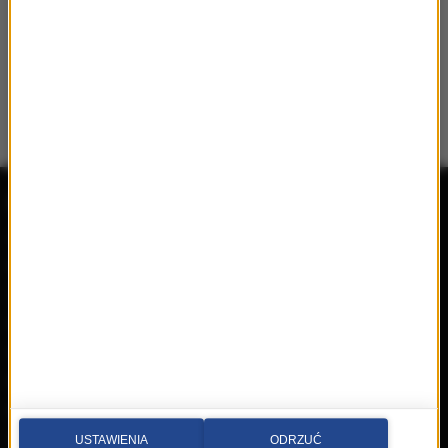
Radio RMF MAXX
Wydarzenia
Aplikacja mobilna
Konkursy
Ramówka
Imprezy
Odbiór
Płyty
Radio on-line
Filmy
Reklama
Książki
Mapa serwisu
Multimedia
Kontakt
Wideo
Nadawca
USTAWIENIA
ODRZUĆ