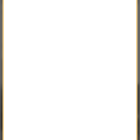
DubDogz / FEZZO / Zaark
How Does It Feel
Inne utwory tego wykonawcy
DubDogz
/
FEZZO
/
Zaark
How Does It Feel
Lista Hop Bęc
DubDogz
/
FEZZO
/
Zaark
1