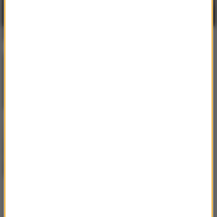
How Does It Feel
Fukaj
/
Livka
/
Enklawa
2
Chcę więcej
David Guetta
/
Alok
/
Stick
3
Figure
Run Run River (Angels Above
Me)