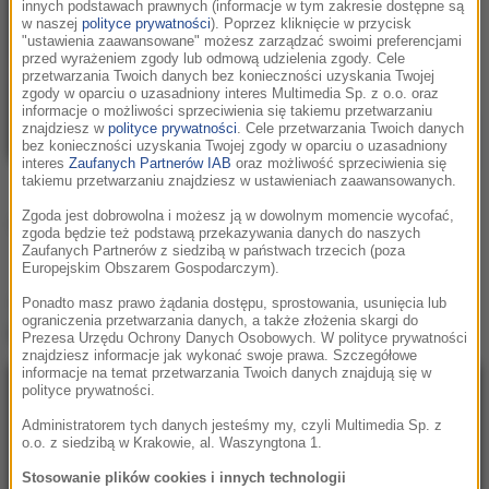
innych podstawach prawnych (informacje w tym zakresie dostępne są
DubDogz
/
FEZZO
/
w naszej
polityce prywatności
). Poprzez kliknięcie w przycisk
Zaark
"ustawienia zaawansowane" możesz zarządzać swoimi preferencjami
przed wyrażeniem zgody lub odmową udzielenia zgody. Cele
How Does It Feel
przetwarzania Twoich danych bez konieczności uzyskania Twojej
zgody w oparciu o uzasadniony interes Multimedia Sp. z o.o. oraz
informacje o możliwości sprzeciwienia się takiemu przetwarzaniu
znajdziesz w
polityce prywatności
. Cele przetwarzania Twoich danych
bez konieczności uzyskania Twojej zgody w oparciu o uzasadniony
interes
Zaufanych Partnerów IAB
oraz możliwość sprzeciwienia się
takiemu przetwarzaniu znajdziesz w ustawieniach zaawansowanych.
Zgoda jest dobrowolna i możesz ją w dowolnym momencie wycofać,
Podziel się:
zgoda będzie też podstawą przekazywania danych do naszych
Zaufanych Partnerów z siedzibą w państwach trzecich (poza
Europejskim Obszarem Gospodarczym).
Teledysk
DubDogz / FEZZO / Zaark - How
Ponadto masz prawo żądania dostępu, sprostowania, usunięcia lub
ograniczenia przetwarzania danych, a także złożenia skargi do
Does It Feel
:
Prezesa Urzędu Ochrony Danych Osobowych. W polityce prywatności
znajdziesz informacje jak wykonać swoje prawa. Szczegółowe
informacje na temat przetwarzania Twoich danych znajdują się w
polityce prywatności.
Administratorem tych danych jesteśmy my, czyli Multimedia Sp. z
o.o. z siedzibą w Krakowie, al. Waszyngtona 1.
Stosowanie plików cookies i innych technologii