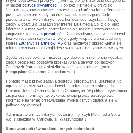
innych podstawach prawnych (informacje w tym zakresie dostępne są
Faul
/
Wad Ad vs Pnau
w naszej
polityce prywatności
). Poprzez kliknięcie w przycisk
"ustawienia zaawansowane" możesz zarządzać swoimi preferencjami
Changes
przed wyrażeniem zgody lub odmową udzielenia zgody. Cele
przetwarzania Twoich danych bez konieczności uzyskania Twojej
zgody w oparciu o uzasadniony interes Multimedia Sp. z o.o. oraz
informacje o możliwości sprzeciwienia się takiemu przetwarzaniu
znajdziesz w
polityce prywatności
. Cele przetwarzania Twoich danych
bez konieczności uzyskania Twojej zgody w oparciu o uzasadniony
interes
Zaufanych Partnerów IAB
oraz możliwość sprzeciwienia się
takiemu przetwarzaniu znajdziesz w ustawieniach zaawansowanych.
Zgoda jest dobrowolna i możesz ją w dowolnym momencie wycofać,
Podziel się:
zgoda będzie też podstawą przekazywania danych do naszych
Zaufanych Partnerów z siedzibą w państwach trzecich (poza
Europejskim Obszarem Gospodarczym).
Teledysk
Faul / Wad Ad vs Pnau - Changes
:
Ponadto masz prawo żądania dostępu, sprostowania, usunięcia lub
ograniczenia przetwarzania danych, a także złożenia skargi do
Prezesa Urzędu Ochrony Danych Osobowych. W polityce prywatności
znajdziesz informacje jak wykonać swoje prawa. Szczegółowe
informacje na temat przetwarzania Twoich danych znajdują się w
polityce prywatności.
Administratorem tych danych jesteśmy my, czyli Multimedia Sp. z
o.o. z siedzibą w Krakowie, al. Waszyngtona 1.
Stosowanie plików cookies i innych technologii