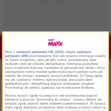
1/1
Podwójne bilety na Silesia Memoriał Kamili
Skolimowskiej 2026 - 23.08.2026
Wraz z
zaufanymi partnerami IAB (1019)
i
innymi zaufanymi
partnerami (489)
przechowujemy i/lub odczytujemy informacje zawarte
na Twoim urządzeniu, takie jak pliki cookie, przetwarzamy dane
osobowe, takie jak unikalne identyfikatory, informacje przesyłane
przez urządzenia końcowe niezbędne do personalizacji reklam i treści,
udostępnienie funkcji mediów społecznościowych pomiaru ruchu jak
Muzyka w RMF MAXX
również dla rozwoju i poprawny naszych produktów. Za Twoją zgodą
my, jak i partnerzy możemy wykorzystywać precyzyjne dane
geolokalizacyjne i identyfikację poprzez skanowanie urządzeń.
Przechodząc do serwisu zgadzasz się na wskazane działania.
Playlista
Hity
Nowości muzyczne
Możesz wyrazić zgodę na powyższe cele przetwarzania poprzez
kliknięcie w przycisk "przechodzę do serwisu", możesz również nie
wyrażać zgody poprzez wybór ustawień zaawansowanych. W sytuacji
braku zgody będziemy przetwarzać dane osobowe w innych celach na