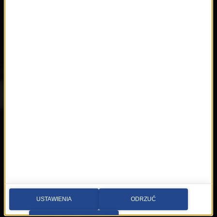
Hity
Nowości
Artyści
Hop Bęc
Kontakt
Wybierz miasto
Multimedia sp. z o.o.
al. Waszyngtona 1, Kraków
Redakcja:
krakow@rmfmaxx.pl
fax: 12 662 24 76
Newsroom:
USTAWIENIA
ODRZUĆ
newsroom.krakow@rmfmaxx.pl