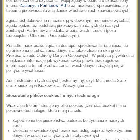
GO!
bez konieczności uzyskania Twojej zgody w oparciu o uzasadniony
interes
Zaufanych Partnerów IAB
oraz możliwość sprzeciwienia się
takiemu przetwarzaniu znajdziesz w ustawieniach zaawansowanych.
Fly like you do it
Zgoda jest dobrowolna i możesz ją w dowolnym momencie wycofać,
like you're high
zgoda będzie też podstawą przekazywania danych do naszych
like you do it
Zaufanych Partnerów z siedzibą w państwach trzecich (poza
Europejskim Obszarem Gospodarczym).
like you fly
like you do it
Ponadto masz prawo żądania dostępu, sprostowania, usunięcia lub
ograniczenia przetwarzania danych, a także złożenia skargi do
like a women
Prezesa Urzędu Ochrony Danych Osobowych. W polityce prywatności
znajdziesz informacje jak wykonać swoje prawa. Szczegółowe
informacje na temat przetwarzania Twoich danych znajdują się w
Fly like you do it
Inna / R3hab
polityce prywatności.
like you're high
I'll Be Waiting
Administratorem tych danych jesteśmy my, czyli Multimedia Sp. z
like you do it
o.o. z siedzibą w Krakowie, al. Waszyngtona 1.
like you try
Stosowanie plików cookies i innych technologii
like you do it
like a women
Wraz z partnerami stosujemy pliki cookies (tzw. ciasteczka) i inne
pokrewne technologie, które mają na celu:
la la la..............
Zapewnienie bezpieczeństwa podczas korzystania z naszych
stron
Ulepszenie świadczonych przez nas usług poprzez wykorzystanie
Fly like you do it
danych w celach analitycznych i statystycznych