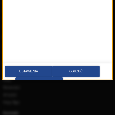
Reklama
Książki
Mapa serwisu
Multimedia
Kontakt
Wideo
Nadawca
Radia internetowe
Polecamy
RMFon.pl
Świat Kobiety
Muzyka
USTAWIENIA
ODRZUĆ
Playlista
Hity
PRZEJDŹ DO SERWISU
Nowości
Artyści
Hop Bęc
Kontakt