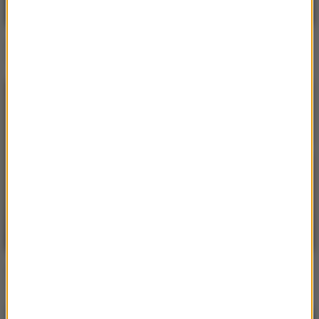
Jubel / NEIMY
Dancing in the Moonlight
Jubel
Someone