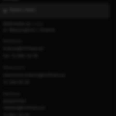
Wybierz miasto
Multimedia sp. z o.o.
al. Waszyngtona 1, Kraków
Redakcja:
krakow@rmfmaxx.pl
fax: 12 662 24 76
Newsroom:
newsroom.krakow@rmfmaxx.pl
12 200 05 00
Reklama:
gruparmf.pl
reklama@rmfmaxx.pl
12 662 20 00