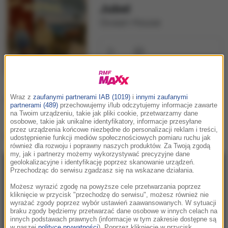
Jubel
Ocean House
Wraz z
zaufanymi partnerami IAB (1019)
i
innymi zaufanymi
Podziel się:
partnerami (489)
przechowujemy i/lub odczytujemy informacje zawarte
na Twoim urządzeniu, takie jak pliki cookie, przetwarzamy dane
osobowe, takie jak unikalne identyfikatory, informacje przesyłane
przez urządzenia końcowe niezbędne do personalizacji reklam i treści,
Teledysk
Jubel - Ocean House
:
udostępnienie funkcji mediów społecznościowych pomiaru ruchu jak
również dla rozwoju i poprawny naszych produktów. Za Twoją zgodą
my, jak i partnerzy możemy wykorzystywać precyzyjne dane
geolokalizacyjne i identyfikację poprzez skanowanie urządzeń.
Przechodząc do serwisu zgadzasz się na wskazane działania.
Możesz wyrazić zgodę na powyższe cele przetwarzania poprzez
kliknięcie w przycisk "przechodzę do serwisu", możesz również nie
wyrażać zgody poprzez wybór ustawień zaawansowanych. W sytuacji
braku zgody będziemy przetwarzać dane osobowe w innych celach na
innych podstawach prawnych (informacje w tym zakresie dostępne są
w naszej
polityce prywatności
). Poprzez kliknięcie w przycisk