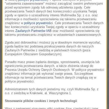
"ustawienia zaawansowane" możesz zarządzać swoimi preferencjami
przed wyrażeniem zgody lub odmową udzielenia zgody. Cele
przetwarzania Twoich danych bez konieczności uzyskania Twojej
zgody w oparciu o uzasadniony interes Multimedia Sp. z o.o. oraz
informacje o możliwości sprzeciwienia się takiemu przetwarzaniu
znajdziesz w
polityce prywatności
. Cele przetwarzania Twoich danych
bez konieczności uzyskania Twojej zgody w oparciu o uzasadniony
interes
Zaufanych Partnerów IAB
oraz możliwość sprzeciwienia się
takiemu przetwarzaniu znajdziesz w ustawieniach zaawansowanych.
Inne teledyski
Zgoda jest dobrowolna i możesz ją w dowolnym momencie wycofać,
zgoda będzie też podstawą przekazywania danych do naszych
Zaufanych Partnerów z siedzibą w państwach trzecich (poza
Europejskim Obszarem Gospodarczym).
Ponadto masz prawo żądania dostępu, sprostowania, usunięcia lub
ograniczenia przetwarzania danych, a także złożenia skargi do
Prezesa Urzędu Ochrony Danych Osobowych. W polityce prywatności
znajdziesz informacje jak wykonać swoje prawa. Szczegółowe
informacje na temat przetwarzania Twoich danych znajdują się w
polityce prywatności.
Administratorem tych danych jesteśmy my, czyli Multimedia Sp. z
o.o. z siedzibą w Krakowie, al. Waszyngtona 1.
Stosowanie plików cookies i innych technologii
Wraz z partnerami stosujemy pliki cookies (tzw. ciasteczka) i inne