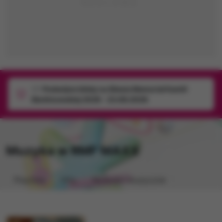
1/1
Podwójne bilety na Silesia Memoriał Kamili
Skolimowskiej 2026 - 23.08.2026
Muzyka w RMF MAXX
Playlista
Hity
Nowości muzyczne