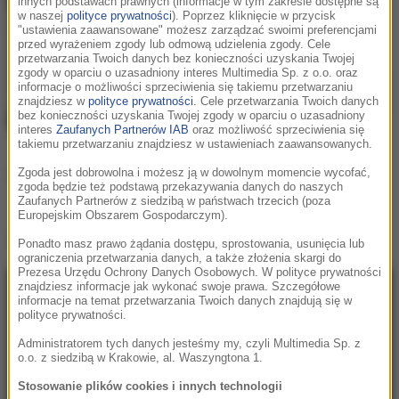
innych podstawach prawnych (informacje w tym zakresie dostępne są
Kali
w naszej
polityce prywatności
). Poprzez kliknięcie w przycisk
"ustawienia zaawansowane" możesz zarządzać swoimi preferencjami
30KMH
przed wyrażeniem zgody lub odmową udzielenia zgody. Cele
przetwarzania Twoich danych bez konieczności uzyskania Twojej
zgody w oparciu o uzasadniony interes Multimedia Sp. z o.o. oraz
informacje o możliwości sprzeciwienia się takiemu przetwarzaniu
znajdziesz w
polityce prywatności
. Cele przetwarzania Twoich danych
bez konieczności uzyskania Twojej zgody w oparciu o uzasadniony
interes
Zaufanych Partnerów IAB
oraz możliwość sprzeciwienia się
takiemu przetwarzaniu znajdziesz w ustawieniach zaawansowanych.
Zgoda jest dobrowolna i możesz ją w dowolnym momencie wycofać,
Podziel się:
zgoda będzie też podstawą przekazywania danych do naszych
Zaufanych Partnerów z siedzibą w państwach trzecich (poza
Europejskim Obszarem Gospodarczym).
Teledysk
Kali - 30KMH
:
Ponadto masz prawo żądania dostępu, sprostowania, usunięcia lub
ograniczenia przetwarzania danych, a także złożenia skargi do
Prezesa Urzędu Ochrony Danych Osobowych. W polityce prywatności
znajdziesz informacje jak wykonać swoje prawa. Szczegółowe
informacje na temat przetwarzania Twoich danych znajdują się w
polityce prywatności.
Administratorem tych danych jesteśmy my, czyli Multimedia Sp. z
o.o. z siedzibą w Krakowie, al. Waszyngtona 1.
Stosowanie plików cookies i innych technologii