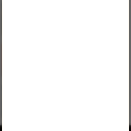
Topic
/
Becky G
Sorry Papi
Shimza
/
AR/CO
/
Kasango
Fire Fire
Alok
/
Jennifer Lopez
Everything's Fine (PM)