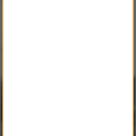
Kali
30KMH
Inne utwory tego wykonawcy
Kali
30KMH
Lista Hop Bęc
Gibbs
/
Kukon
/
Jonatan
1
Ty masz