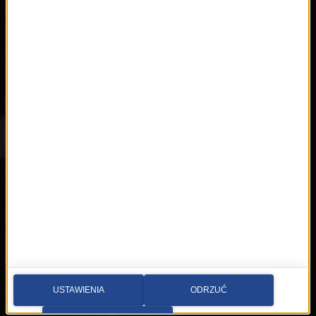
Hity
Nowości
Artyści
Hop Bęc
Kontakt
Wybierz miasto
Multimedia sp. z o.o.
al. Waszyngtona 1, Kraków
Redakcja:
krakow@rmfmaxx.pl
fax: 12 662 24 76
Newsroom:
USTAWIENIA
ODRZUĆ
newsroom.krakow@rmfmaxx.pl