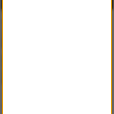
Bebe Rexha
/
David Guetta
2
Sad Girls
Aitch
3
RMB (Ring My Bell)
Hity w RMF MAXX