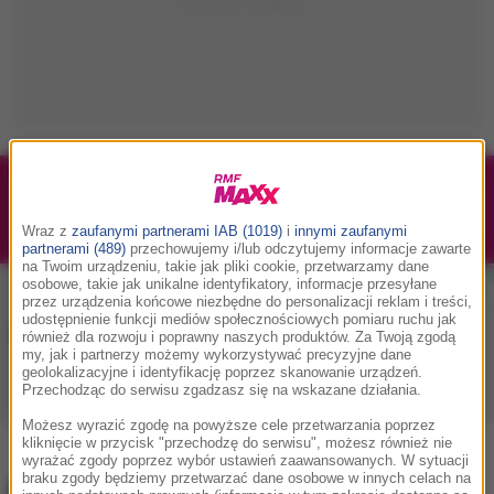
1/1
Podwójne bilety na Silesia Memoriał Kamili
Skolimowskiej 2026 - 23.08.2026
Wraz z
zaufanymi partnerami IAB (1019)
i
innymi zaufanymi
partnerami (489)
przechowujemy i/lub odczytujemy informacje zawarte
na Twoim urządzeniu, takie jak pliki cookie, przetwarzamy dane
osobowe, takie jak unikalne identyfikatory, informacje przesyłane
przez urządzenia końcowe niezbędne do personalizacji reklam i treści,
udostępnienie funkcji mediów społecznościowych pomiaru ruchu jak
Muzyka w RMF MAXX
również dla rozwoju i poprawny naszych produktów. Za Twoją zgodą
my, jak i partnerzy możemy wykorzystywać precyzyjne dane
geolokalizacyjne i identyfikację poprzez skanowanie urządzeń.
Przechodząc do serwisu zgadzasz się na wskazane działania.
Playlista
Hity
Nowości muzyczne
Możesz wyrazić zgodę na powyższe cele przetwarzania poprzez
kliknięcie w przycisk "przechodzę do serwisu", możesz również nie
wyrażać zgody poprzez wybór ustawień zaawansowanych. W sytuacji
braku zgody będziemy przetwarzać dane osobowe w innych celach na