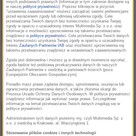
innych podstawach prawnych (informacje w tym zakresie dostępne są
LATWOGANG
/
Ed
w naszej
polityce prywatności
). Poprzez kliknięcie w przycisk
Sheeran
"ustawienia zaawansowane" możesz zarządzać swoimi preferencjami
przed wyrażeniem zgody lub odmową udzielenia zgody. Cele
Azizam (feat. Ed Sheeran)
przetwarzania Twoich danych bez konieczności uzyskania Twojej
zgody w oparciu o uzasadniony interes Multimedia Sp. z o.o. oraz
informacje o możliwości sprzeciwienia się takiemu przetwarzaniu
znajdziesz w
polityce prywatności
. Cele przetwarzania Twoich danych
bez konieczności uzyskania Twojej zgody w oparciu o uzasadniony
interes
Zaufanych Partnerów IAB
oraz możliwość sprzeciwienia się
takiemu przetwarzaniu znajdziesz w ustawieniach zaawansowanych.
Zgoda jest dobrowolna i możesz ją w dowolnym momencie wycofać,
Podziel się:
zgoda będzie też podstawą przekazywania danych do naszych
Zaufanych Partnerów z siedzibą w państwach trzecich (poza
Europejskim Obszarem Gospodarczym).
Teledysk
LATWOGANG / Ed Sheeran -
Ponadto masz prawo żądania dostępu, sprostowania, usunięcia lub
ograniczenia przetwarzania danych, a także złożenia skargi do
Azizam (feat. Ed Sheeran)
:
Prezesa Urzędu Ochrony Danych Osobowych. W polityce prywatności
znajdziesz informacje jak wykonać swoje prawa. Szczegółowe
informacje na temat przetwarzania Twoich danych znajdują się w
polityce prywatności.
Administratorem tych danych jesteśmy my, czyli Multimedia Sp. z
o.o. z siedzibą w Krakowie, al. Waszyngtona 1.
Stosowanie plików cookies i innych technologii