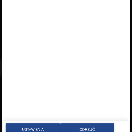
Playlista
Hity
Nowości
Artyści
Hop Bęc
Kontakt
Wybierz miasto
Multimedia sp. z o.o.
al. Waszyngtona 1, Kraków
Redakcja:
krakow@rmfmaxx.pl
fax: 12 662 24 76
USTAWIENIA
ODRZUĆ
Newsroom: