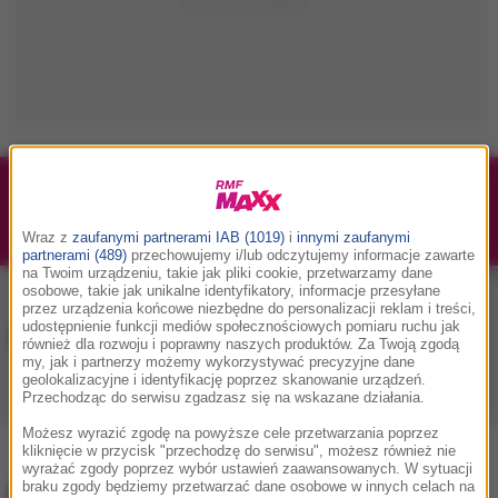
1/1
Podwójne bilety na Silesia Memoriał Kamili
Skolimowskiej 2026 - 23.08.2026
Wraz z
zaufanymi partnerami IAB (1019)
i
innymi zaufanymi
partnerami (489)
przechowujemy i/lub odczytujemy informacje zawarte
na Twoim urządzeniu, takie jak pliki cookie, przetwarzamy dane
osobowe, takie jak unikalne identyfikatory, informacje przesyłane
przez urządzenia końcowe niezbędne do personalizacji reklam i treści,
udostępnienie funkcji mediów społecznościowych pomiaru ruchu jak
Muzyka w RMF MAXX
również dla rozwoju i poprawny naszych produktów. Za Twoją zgodą
my, jak i partnerzy możemy wykorzystywać precyzyjne dane
geolokalizacyjne i identyfikację poprzez skanowanie urządzeń.
Przechodząc do serwisu zgadzasz się na wskazane działania.
Playlista
Hity
Nowości muzyczne
Możesz wyrazić zgodę na powyższe cele przetwarzania poprzez
kliknięcie w przycisk "przechodzę do serwisu", możesz również nie
wyrażać zgody poprzez wybór ustawień zaawansowanych. W sytuacji
braku zgody będziemy przetwarzać dane osobowe w innych celach na