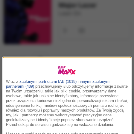
Major Lazer
Lean On
Podziel się:
Teledysk
Major Lazer - Lean On
:
Wraz z
zaufanymi partnerami IAB (1019)
i
innymi zaufanymi
partnerami (489)
przechowujemy i/lub odczytujemy informacje zawarte
na Twoim urządzeniu, takie jak pliki cookie, przetwarzamy dane
osobowe, takie jak unikalne identyfikatory, informacje przesyłane
przez urządzenia końcowe niezbędne do personalizacji reklam i treści,
udostępnienie funkcji mediów społecznościowych pomiaru ruchu jak
również dla rozwoju i poprawny naszych produktów. Za Twoją zgodą
my, jak i partnerzy możemy wykorzystywać precyzyjne dane
geolokalizacyjne i identyfikację poprzez skanowanie urządzeń.
Przechodząc do serwisu zgadzasz się na wskazane działania.