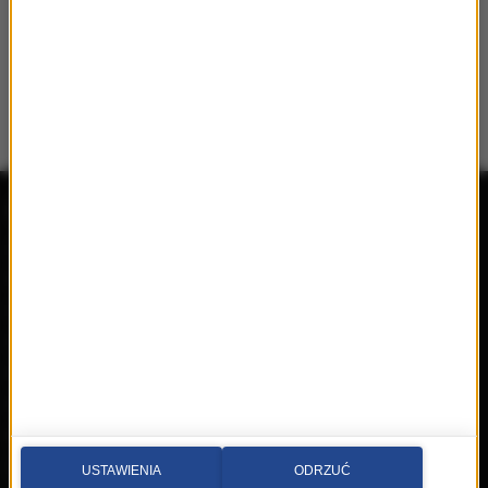
Radio RMF MAXX
Wydarzenia
Aplikacja mobilna
Konkursy
Ramówka
Imprezy
Odbiór
Płyty
Radio on-line
Filmy
Reklama
Książki
Mapa serwisu
Multimedia
Kontakt
Wideo
Nadawca
USTAWIENIA
ODRZUĆ