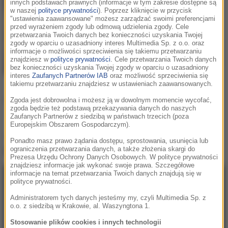
innych podstawach prawnych (informacje w tym zakresie dostępne są
Rema
/
Selena Gomez
w naszej
polityce prywatności
). Poprzez kliknięcie w przycisk
"ustawienia zaawansowane" możesz zarządzać swoimi preferencjami
Calm Down
przed wyrażeniem zgody lub odmową udzielenia zgody. Cele
przetwarzania Twoich danych bez konieczności uzyskania Twojej
zgody w oparciu o uzasadniony interes Multimedia Sp. z o.o. oraz
informacje o możliwości sprzeciwienia się takiemu przetwarzaniu
znajdziesz w
polityce prywatności
. Cele przetwarzania Twoich danych
bez konieczności uzyskania Twojej zgody w oparciu o uzasadniony
interes
Zaufanych Partnerów IAB
oraz możliwość sprzeciwienia się
takiemu przetwarzaniu znajdziesz w ustawieniach zaawansowanych.
Podziel się:
Zgoda jest dobrowolna i możesz ją w dowolnym momencie wycofać,
zgoda będzie też podstawą przekazywania danych do naszych
Zaufanych Partnerów z siedzibą w państwach trzecich (poza
Europejskim Obszarem Gospodarczym).
Teledysk
Rema / Selena Gomez - Calm
Ponadto masz prawo żądania dostępu, sprostowania, usunięcia lub
Down
:
ograniczenia przetwarzania danych, a także złożenia skargi do
Prezesa Urzędu Ochrony Danych Osobowych. W polityce prywatności
znajdziesz informacje jak wykonać swoje prawa. Szczegółowe
informacje na temat przetwarzania Twoich danych znajdują się w
polityce prywatności.
Administratorem tych danych jesteśmy my, czyli Multimedia Sp. z
o.o. z siedzibą w Krakowie, al. Waszyngtona 1.
Stosowanie plików cookies i innych technologii