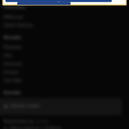
Radia internetowe
Polecamy
PRZEJDŹ DO SERWISU
RMFon.pl
Świat Kobiety
Muzyka
Playlista
Hity
Nowości
Artyści
Hop Bęc
Kontakt
Wybierz miasto
Multimedia sp. z o.o.
al. Waszyngtona 1, Kraków