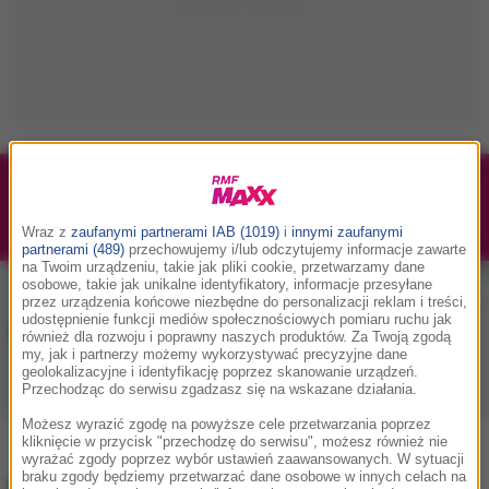
1/1
Podwójne bilety na Silesia Memoriał Kamili
Skolimowskiej 2026 - 23.08.2026
Wraz z
zaufanymi partnerami IAB (1019)
i
innymi zaufanymi
partnerami (489)
przechowujemy i/lub odczytujemy informacje zawarte
na Twoim urządzeniu, takie jak pliki cookie, przetwarzamy dane
osobowe, takie jak unikalne identyfikatory, informacje przesyłane
przez urządzenia końcowe niezbędne do personalizacji reklam i treści,
udostępnienie funkcji mediów społecznościowych pomiaru ruchu jak
Muzyka w RMF MAXX
również dla rozwoju i poprawny naszych produktów. Za Twoją zgodą
my, jak i partnerzy możemy wykorzystywać precyzyjne dane
geolokalizacyjne i identyfikację poprzez skanowanie urządzeń.
Przechodząc do serwisu zgadzasz się na wskazane działania.
Playlista
Hity
Nowości muzyczne
Możesz wyrazić zgodę na powyższe cele przetwarzania poprzez
kliknięcie w przycisk "przechodzę do serwisu", możesz również nie
wyrażać zgody poprzez wybór ustawień zaawansowanych. W sytuacji
braku zgody będziemy przetwarzać dane osobowe w innych celach na