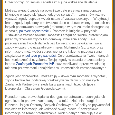
Przechodząc do serwisu zgadzasz się na wskazane działania.
Możesz wyrazić zgodę na powyższe cele przetwarzania poprzez
kliknięcie w przycisk "przechodzę do serwisu", możesz również nie
wyrażać zgody poprzez wybór ustawień zaawansowanych. W sytuacji
braku zgody będziemy przetwarzać dane osobowe w innych celach na
innych podstawach prawnych (informacje w tym zakresie dostępne są
w naszej
polityce prywatności
). Poprzez kliknięcie w przycisk
"ustawienia zaawansowane" możesz zarządzać swoimi preferencjami
Inne teledyski
przed wyrażeniem zgody lub odmową udzielenia zgody. Cele
przetwarzania Twoich danych bez konieczności uzyskania Twojej
zgody w oparciu o uzasadniony interes Multimedia Sp. z o.o. oraz
informacje o możliwości sprzeciwienia się takiemu przetwarzaniu
znajdziesz w
polityce prywatności
. Cele przetwarzania Twoich danych
bez konieczności uzyskania Twojej zgody w oparciu o uzasadniony
interes
Zaufanych Partnerów IAB
oraz możliwość sprzeciwienia się
takiemu przetwarzaniu znajdziesz w ustawieniach zaawansowanych.
Zgoda jest dobrowolna i możesz ją w dowolnym momencie wycofać,
zgoda będzie też podstawą przekazywania danych do naszych
Zaufanych Partnerów z siedzibą w państwach trzecich (poza
Europejskim Obszarem Gospodarczym).
Ponadto masz prawo żądania dostępu, sprostowania, usunięcia lub
ograniczenia przetwarzania danych, a także złożenia skargi do
Prezesa Urzędu Ochrony Danych Osobowych. W polityce prywatności
znajdziesz informacje jak wykonać swoje prawa. Szczegółowe
informacje na temat przetwarzania Twoich danych znajdują się w