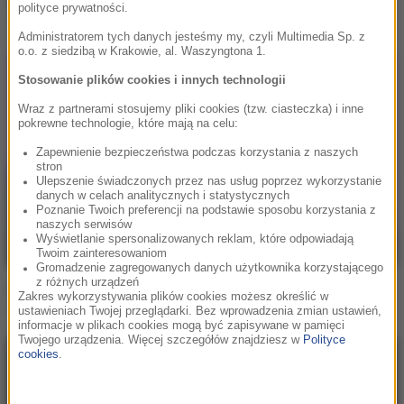
Shanguy
polityce prywatności.
Creatures of The Night
Administratorem tych danych jesteśmy my, czyli Multimedia Sp. z
o.o. z siedzibą w Krakowie, al. Waszyngtona 1.
Stosowanie plików cookies i innych technologii
Wraz z partnerami stosujemy pliki cookies (tzw. ciasteczka) i inne
pokrewne technologie, które mają na celu:
Zapewnienie bezpieczeństwa podczas korzystania z naszych
stron
Ulepszenie świadczonych przez nas usług poprzez wykorzystanie
danych w celach analitycznych i statystycznych
Poznanie Twoich preferencji na podstawie sposobu korzystania z
naszych serwisów
Wyświetlanie spersonalizowanych reklam, które odpowiadają
Twoim zainteresowaniom
Gromadzenie zagregowanych danych użytkownika korzystającego
z różnych urządzeń
Shanguy
Zakres wykorzystywania plików cookies możesz określić w
Lava
ustawieniach Twojej przeglądarki. Bez wprowadzenia zmian ustawień,
informacje w plikach cookies mogą być zapisywane w pamięci
Twojego urządzenia. Więcej szczegółów znajdziesz w
Polityce
cookies
.