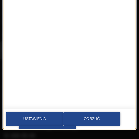
Nowości
Artyści
Hop Bęc
Kontakt
Wybierz miasto
Multimedia sp. z o.o.
al. Waszyngtona 1, Kraków
Redakcja:
krakow@rmfmaxx.pl
fax: 12 662 24 76
Newsroom:
USTAWIENIA
ODRZUĆ
newsroom.krakow@rmfmaxx.pl
PRZEJDŹ DO SERWISU
12 200 05 00