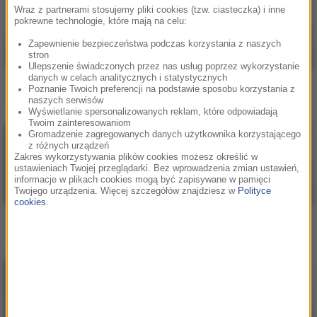
Wraz z partnerami stosujemy pliki cookies (tzw. ciasteczka) i inne
pokrewne technologie, które mają na celu:
Zapewnienie bezpieczeństwa podczas korzystania z naszych
stron
Ulepszenie świadczonych przez nas usług poprzez wykorzystanie
danych w celach analitycznych i statystycznych
Avril Lavigne
Avril Lavigne
Poznanie Twoich preferencji na podstawie sposobu korzystania z
naszych serwisów
When You're Gone
I'm with You
Wyświetlanie spersonalizowanych reklam, które odpowiadają
Twoim zainteresowaniom
Gromadzenie zagregowanych danych użytkownika korzystającego
z różnych urządzeń
Zakres wykorzystywania plików cookies możesz określić w
ustawieniach Twojej przeglądarki. Bez wprowadzenia zmian ustawień,
informacje w plikach cookies mogą być zapisywane w pamięci
Twojego urządzenia. Więcej szczegółów znajdziesz w
Polityce
cookies
.
Avril Lavigne
Avril Lavigne
Here's To Never Growing Up
I'm with You