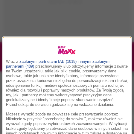
1/1
Podwójne bilety na Silesia Memoriał Kamili
Skolimowskiej 2026 - 23.08.2026
Wraz z
zaufanymi partnerami IAB (1019)
i
innymi zaufanymi
partnerami (489)
przechowujemy i/lub odczytujemy informacje zawarte
na Twoim urządzeniu, takie jak pliki cookie, przetwarzamy dane
osobowe, takie jak unikalne identyfikatory, informacje przesyłane
przez urządzenia końcowe niezbędne do personalizacji reklam i treści,
udostępnienie funkcji mediów społecznościowych pomiaru ruchu jak
Muzyka w RMF MAXX
również dla rozwoju i poprawny naszych produktów. Za Twoją zgodą
my, jak i partnerzy możemy wykorzystywać precyzyjne dane
geolokalizacyjne i identyfikację poprzez skanowanie urządzeń.
Przechodząc do serwisu zgadzasz się na wskazane działania.
Playlista
Hity
Nowości muzyczne
Możesz wyrazić zgodę na powyższe cele przetwarzania poprzez
kliknięcie w przycisk "przechodzę do serwisu", możesz również nie
wyrażać zgody poprzez wybór ustawień zaawansowanych. W sytuacji
0
2
3
4
5
7
9
A
B
C
D
E
F
G
H
I
J
K
braku zgody będziemy przetwarzać dane osobowe w innych celach na
innych podstawach prawnych (informacje w tym zakresie dostępne są