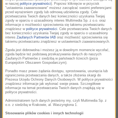
w naszej
polityce prywatności
). Poprzez kliknięcie w przycisk
"ustawienia zaawansowane" możesz zarządzać swoimi preferencjami
Avril Lavigne
przed wyrażeniem zgody lub odmową udzielenia zgody. Cele
przetwarzania Twoich danych bez konieczności uzyskania Twojej
zgody w oparciu o uzasadniony interes Multimedia Sp. z o.o. oraz
informacje o możliwości sprzeciwienia się takiemu przetwarzaniu
Informacje o
Avril Lavigne
znajdziesz w
polityce prywatności
. Cele przetwarzania Twoich danych
bez konieczności uzyskania Twojej zgody w oparciu o uzasadniony
Avril Lavigne - wokalistka, autorka tekstów - pochodzi
interes
Zaufanych Partnerów IAB
oraz możliwość sprzeciwienia się
takiemu przetwarzaniu znajdziesz w ustawieniach zaawansowanych.
z małego miasteczka Napanee w Ontario, w Kanadzie.
Od najmłodszych lat chciała być w centrum uwagi.
Zgoda jest dobrowolna i możesz ją w dowolnym momencie wycofać,
zgoda będzie też podstawą przekazywania danych do naszych
Często brała udział w różnych muzycznych
Zaufanych Partnerów z siedzibą w państwach trzecich (poza
inicjatywach - śpiewała w chórze kościelnym,
Europejskim Obszarem Gospodarczym).
występowała na festiwalach country, brała udział w
Ponadto masz prawo żądania dostępu, sprostowania, usunięcia lub
konkursach młodych talentów.
ograniczenia przetwarzania danych, a także złożenia skargi do
Prezesa Urzędu Ochrony Danych Osobowych. W polityce prywatności
znajdziesz informacje jak wykonać swoje prawa. Szczegółowe
Podziel się:
informacje na temat przetwarzania Twoich danych znajdują się w
polityce prywatności.
Administratorem tych danych jesteśmy my, czyli Multimedia Sp. z
Avril Lavigne
, utwory
o.o. z siedzibą w Krakowie, al. Waszyngtona 1.
Stosowanie plików cookies i innych technologii